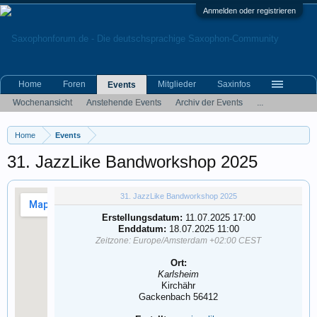
Anmelden oder registrieren
Home
Foren
Mitglieder
Saxinfos
Events
Wochenansicht
Anstehende Events
Archiv der Events
...
Home
Events
31. JazzLike Bandworkshop 2025
31. JazzLike Bandworkshop 2025
Erstellungsdatum:
11.07.2025 17:00
Enddatum:
18.07.2025 11:00
Zeitzone: Europe/Amsterdam +02:00 CEST
Ort:
Karlsheim
Kirchähr
Gackenbach 56412