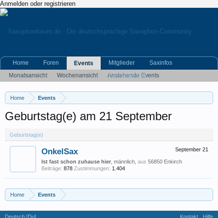
Anmelden oder registrieren
Home
Foren
Mitglieder
Saxinfos
Events
Kleinanzeigen
Monatsansicht
Wochenansicht
Anstehende Events
Archiv der Events
Home
Events
Geburtstag(e) am 21 September
Geburtstag(e)
OnkelSax
September 21
Ist fast schon zuhause hier
, männlich,
aus
56850 Enkirch
Beiträge:
878
Zustimmungen:
1.404
Home
Events
Deutsch [Du]
Kontakt
Hilfe