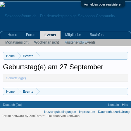
Anmelden oder registrieren
Home
Foren
Mitglieder
Saxinfos
Events
Kleinanzeigen
Monatsansicht
Wochenansicht
Anstehende Events
Archiv der Events
Home
Events
Geburtstag(e) am 27 September
Geburtstag(e)
Home
Events
Deutsch [Du]
Kontakt
Hilfe
Nutzungsbedingungen
Impressum
Datenschutzerklärung
Forum software by XenForo™
-
Deutsch von xenDach