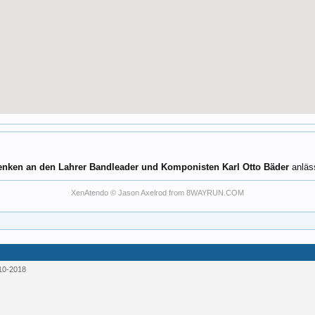
nken an den Lahrer Bandleader und Komponisten
Karl Otto Bäder
anläss
XenAtendo
© Jason Axelrod from
8WAYRUN.COM
10-2018