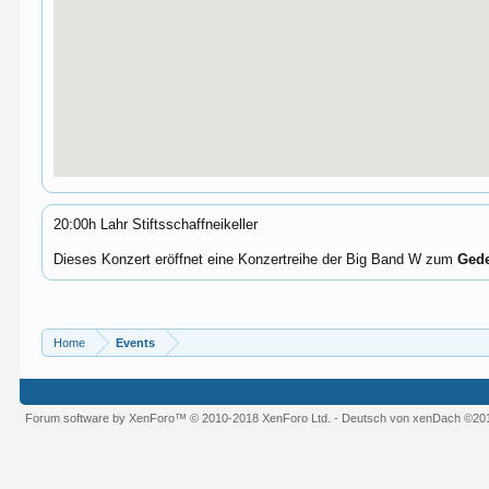
20:00h Lahr Stiftsschaffneikeller
Dieses Konzert eröffnet eine Konzertreihe der Big Band W zum
Gede
Home
Events
Deutsch [Du]
Forum software by XenForo™
© 2010-2018 XenForo Ltd.
-
Deutsch von xenDach
©20