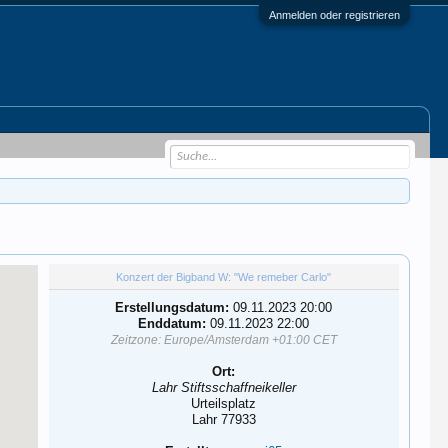
Anmelden oder registrieren
Konzert der Bigband W: "We remeber Carlo"
Erstellungsdatum:
09.11.2023 20:00
Enddatum:
09.11.2023 22:00
Zeitzone: Europe/Amsterdam +01:00 CET
Ort:
Lahr Stiftsschaffneikeller
Urteilsplatz
Lahr 77933