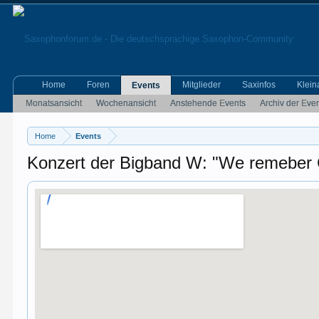
Home
Foren
Mitglieder
Saxinfos
Klein
Events
Monatsansicht
Wochenansicht
Anstehende Events
Archiv der Eve
Home
Events
Konzert der Bigband W: "We remeber 