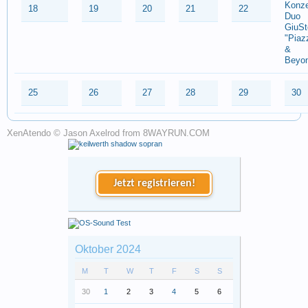
Konze
18
19
20
21
22
Duo
GiuSt
"Piaz
&
Beyo
25
26
27
28
29
30
XenAtendo
© Jason Axelrod from
8WAYRUN.COM
Jetzt registrieren!
Oktober 2024
M
T
W
T
F
S
S
30
1
2
3
4
5
6