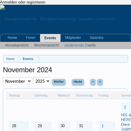
Anmelden oder registrieren
Home
Foren
Mitglieder
Saxinfos
Events
Kleinanzeigen
Monatsansicht
Wochenansicht
Anstehende Events
Archiv der Events
Home
Events
November 2024
Heute
<
>
Montag
Dienstag
Mittwoch
Donnerstag
Freitag
Samst
2
HIS 
HERS
Dave
28
29
30
31
1
Judit