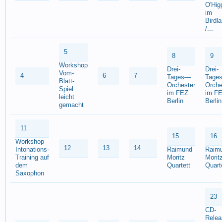
O'Hig
im
Birdl
/...
5
8
9
Workshop
Drei-
Drei-
Vom-
4
6
7
Tages—
Tage
Blatt-
Orchester
Orche
Spiel
im FEZ
im F
leicht
Berlin
Berlin
gemacht
11
15
16
Workshop
12
13
14
Intonations-
Raimund
Raim
Training auf
Moritz
Morit
dem
Quartett
Quart
Saxophon
23
CD-
Relea