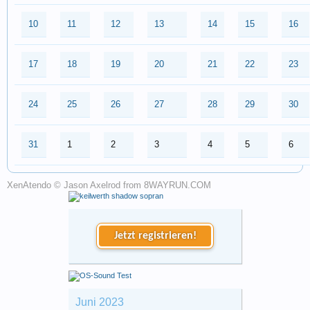
10
11
12
13
14
15
16
17
18
19
20
21
22
23
24
25
26
27
28
29
30
31
1
2
3
4
5
6
XenAtendo
© Jason Axelrod from
8WAYRUN.COM
Jetzt registrieren!
Juni 2023