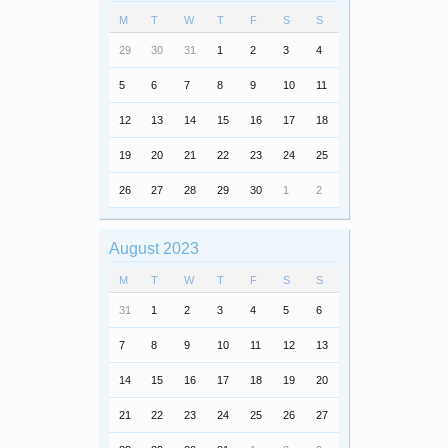
M
T
W
T
F
S
S
29
30
31
1
2
3
4
5
6
7
8
9
10
11
12
13
14
15
16
17
18
19
20
21
22
23
24
25
26
27
28
29
30
1
2
August 2023
M
T
W
T
F
S
S
31
1
2
3
4
5
6
7
8
9
10
11
12
13
14
15
16
17
18
19
20
21
22
23
24
25
26
27