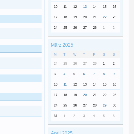
10
11
12
13
14
15
16
17
18
19
20
21
22
23
24
25
26
27
28
1
2
März 2025
M
T
W
T
F
S
S
24
25
26
27
28
1
2
3
4
5
6
7
8
9
10
11
12
13
14
15
16
17
18
19
20
21
22
23
24
25
26
27
28
29
30
31
1
2
3
4
5
6
April 2025