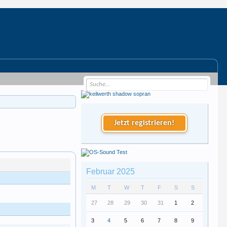
Jetzt registrieren!
Februar 2025
M
T
W
T
F
S
S
27
28
29
30
31
1
2
3
4
5
6
7
8
9