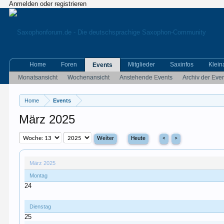
Anmelden oder registrieren
Home
Foren
Mitglieder
Saxinfos
Klein
Events
Monatsansicht
Wochenansicht
Anstehende Events
Archiv der Eve
Home
Events
März 2025
Heute
<
>
März 2025
Montag
24
Dienstag
25