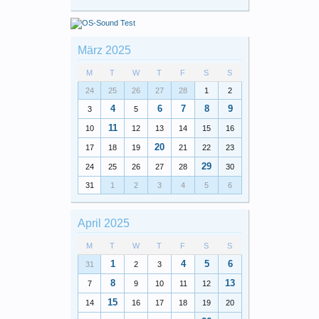
März 2025
M
T
W
T
F
S
S
24
25
26
27
28
1
2
4
6
7
8
9
3
5
11
10
12
13
14
15
16
20
17
18
19
21
22
23
29
24
25
26
27
28
30
31
1
2
3
4
5
6
April 2025
M
T
W
T
F
S
S
1
4
5
6
31
2
3
8
13
7
9
10
11
12
15
14
16
17
18
19
20