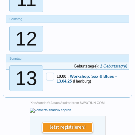
Samstag
12
Sonntag
Geburtstag(e):
1 Geburtstag(e)
13
10:00
:
Workshop: Sax & Blues –
13.04.25
(Hamburg)
XenAtendo
© Jason Axelrod from
8WAYRUN.COM
Jetzt registrieren!