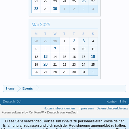
26
21
22
23
24
25
27
28
30
29
1
2
3
4
Mai 2025
M
T
W
T
F
S
S
2
3
28
29
30
1
4
7
5
6
8
9
10
11
13
18
12
14
15
16
17
20
19
21
22
23
24
25
26
27
28
29
30
31
1
Home
Events
Deutsch [Du]
Kontakt
Hilfe
Nutzungsbedingungen
Impressum
Datenschutzerklärung
Forum software by XenForo™
-
Deutsch von xenDach
Diese Seite verwendet Cookies, um Inhalte zu personalisieren, diese deiner
Erfahrung anzupassen und dich nach der Registrierung angemeldet zu halten.