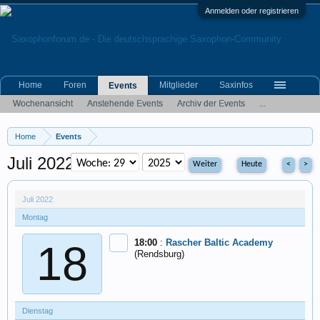
Anmelden oder registrieren
Home
Foren
Mitglieder
Saxinfos
Events
Wochenansicht
Anstehende Events
Archiv der Events
...
Home
Events
Juli 2022
Heute
<
>
Juli 2022
Montag
18:00
:
Rascher Baltic Academy
18
(Rendsburg)
Dienstag