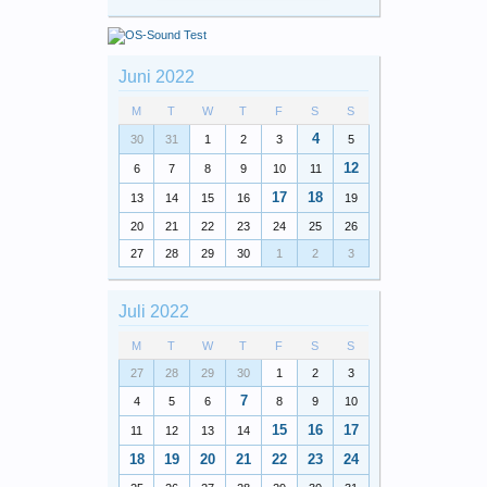
Juni 2022
M
T
W
T
F
S
S
4
30
31
1
2
3
5
12
6
7
8
9
10
11
17
18
13
14
15
16
19
20
21
22
23
24
25
26
27
28
29
30
1
2
3
Juli 2022
M
T
W
T
F
S
S
27
28
29
30
1
2
3
7
4
5
6
8
9
10
15
16
17
11
12
13
14
18
19
20
21
22
23
24