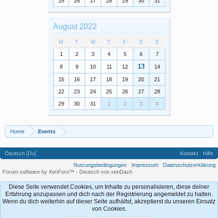
25
26
27
28
29
30
31
August 2022
M
T
W
T
F
S
S
1
2
3
4
5
6
7
13
8
9
10
11
12
14
15
16
17
18
19
20
21
22
23
24
25
26
27
28
29
30
31
1
2
3
4
Home
Events
Deutsch [Du]
Kontakt
Hilfe
Nutzungsbedingungen
Impressum
Datenschutzerklärung
Forum software by XenForo™
-
Deutsch von xenDach
Diese Seite verwendet Cookies, um Inhalte zu personalisieren, diese deiner
Erfahrung anzupassen und dich nach der Registrierung angemeldet zu halten.
Wenn du dich weiterhin auf dieser Seite aufhältst, akzeptierst du unseren Einsatz
von Cookies.