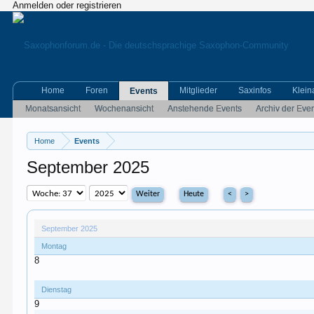
Anmelden oder registrieren
Home
Foren
Mitglieder
Saxinfos
Klein
Events
Monatsansicht
Wochenansicht
Anstehende Events
Archiv der Eve
Home
Events
September 2025
Heute
<
>
September 2025
Montag
8
Dienstag
9