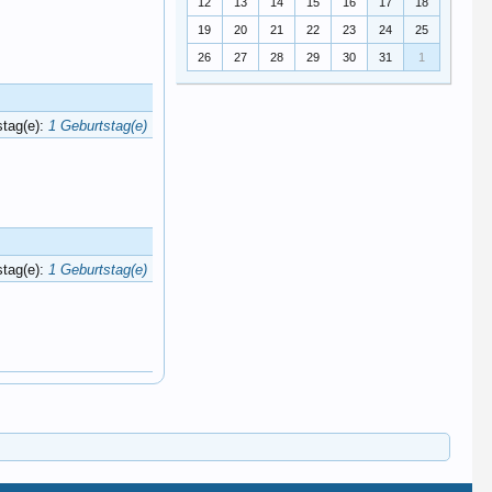
12
13
14
15
16
17
18
19
20
21
22
23
24
25
26
27
28
29
30
31
1
stag(e):
1 Geburtstag(e)
stag(e):
1 Geburtstag(e)