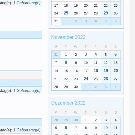
stag(e):
1 Geburtstag(e)
17
18
19
20
21
22
23
25
29
24
26
27
28
30
31
1
2
3
4
5
6
November 2022
M
T
W
T
F
S
S
3
4
6
31
1
2
5
8
7
9
10
11
12
13
18
19
20
14
15
16
17
24
26
21
22
23
25
27
28
29
30
1
2
3
4
stag(e):
1 Geburtstag(e)
Dezember 2022
M
T
W
T
F
S
S
28
29
30
1
2
3
4
6
5
7
8
9
10
11
stag(e):
1 Geburtstag(e)