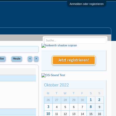
Anmelden oder registrieren
Heute
<
>
Jetzt registrieren!
Oktober 2022
M
T
W
T
F
S
S
1
2
26
27
28
29
30
3
8
4
5
6
7
9
10
11
12
13
14
15
16