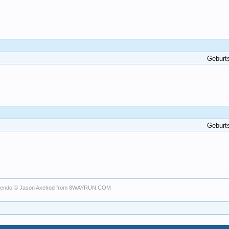
Geburt
Geburt
tendo
© Jason Axelrod from
8WAYRUN.COM