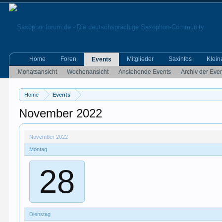
Home
Foren
Mitglieder
Saxinfos
Klein
Events
Monatsansicht
Wochenansicht
Anstehende Events
Archiv der Eve
Home
Events
November 2022
November 2022
Montag
28
Dienstag