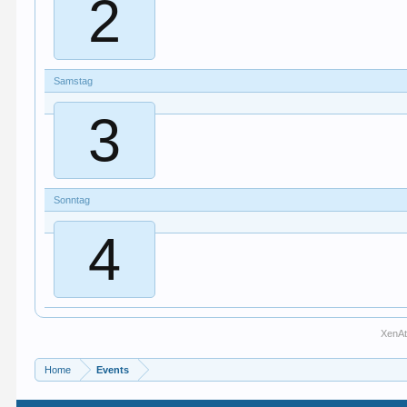
2
Samstag
3
Sonntag
4
XenA
Home
Events