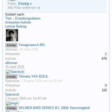
Präfix:
Erledigt
x
Alle Filter entfernen:
x
Sortiert nach:
Titel ↓
Erstellungsdatum
Antworten
Aufrufe
Letzter Beitrag
Yanagisawa A-901
Erledigt
ollinman
,
30.April.2026
Antworten:
1
Aufrufe:
470
ollinman
30.April.2026
Yamaha YAS 82ZUL
Erledigt
Spacecat
,
2.August.2026 um 14:43 Uhr
Antworten:
0
Aufrufe:
110
Spacecat
2.August.2026 um 14:43 Uhr
SELMER BIRD SERIES BJ. 2005/ Hummingbird/
Erledigt