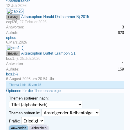
Spätberufener
12.Juli.2026
Altsaxophon Harald Dallhammer Bj 2015
Erledigt
capi26
,
27.Februar.2026
Antworten:
3
Aufrufe:
620
optics
6.März.2026
Altsaxophon Buffet Crampon S1
Erledigt
bcs1:-)
,
25.Juli.2026
Antworten:
1
Aufrufe:
159
bcs1:-)
6.August.2026 um 20:54 Uhr
Thema 1 bis 15 von 15
Optionen für die Themenanzeige
Themen sortieren nach:
Themen ordnen in:
Präfix: