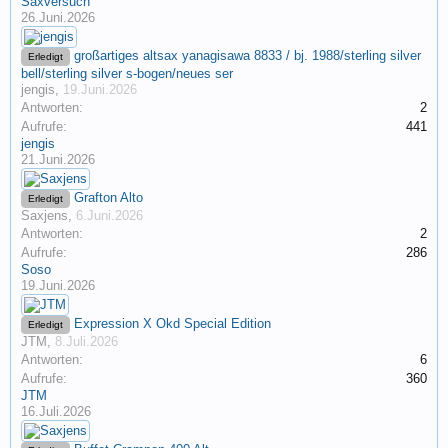
Saxversuch
26.Juni.2026
großartiges altsax yanagisawa 8833 / bj. 1988/sterling silver
Erledigt
bell/sterling silver s-bogen/neues ser
jengis
,
19.Juni.2026
Antworten:
2
Aufrufe:
441
jengis
21.Juni.2026
Grafton Alto
Erledigt
Saxjens
,
6.Juni.2026
Antworten:
2
Aufrufe:
286
Soso
19.Juni.2026
Expression X Okd Special Edition
Erledigt
JTM
,
8.Juli.2026
Antworten:
6
Aufrufe:
360
JTM
16.Juli.2026