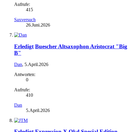
Aufrufe:
415
Saxversuch
26.Juni.2026
Erledigt
Buescher Altsaxophon Aristocrat "Big
B"
Dan
,
5.April.2026
Antworten:
0
Aufrufe:
410
Dan
5.April.2026
Erledigt
Expression X Okd Special Edition