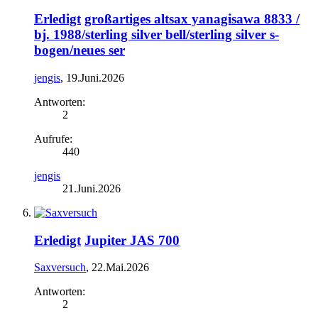
Erledigt
großartiges altsax yanagisawa 8833 /
bj. 1988/sterling silver bell/sterling silver s-
bogen/neues ser
jengis
,
19.Juni.2026
Antworten:
2
Aufrufe:
440
jengis
21.Juni.2026
Erledigt
Jupiter JAS 700
Saxversuch
,
22.Mai.2026
Antworten:
2