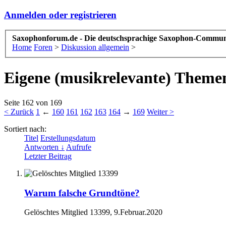
Anmelden oder registrieren
Saxophonforum.de - Die deutschsprachige Saxophon-Commun
Home
Foren
>
Diskussion allgemein
>
Eigene (musikrelevante) Theme
Seite 162 von 169
< Zurück
1
←
160
161
162
163
164
→
169
Weiter >
Sortiert nach:
Titel
Erstellungsdatum
Antworten ↓
Aufrufe
Letzter Beitrag
Warum falsche Grundtöne?
Gelöschtes Mitglied 13399
,
9.Februar.2020