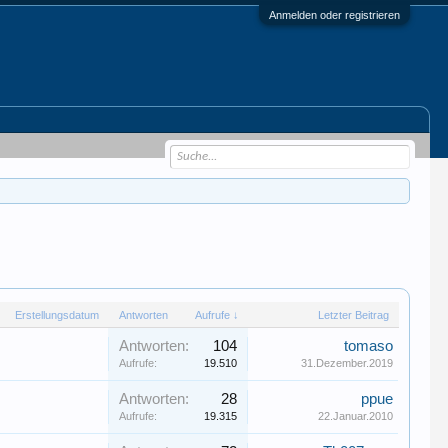
Anmelden oder registrieren
Erstellungsdatum
Antworten
Aufrufe ↓
Letzter Beitrag
Antworten:
104
tomaso
Aufrufe:
19.510
31.Dezember.2019
Antworten:
28
ppue
Aufrufe:
19.315
22.Januar.2010