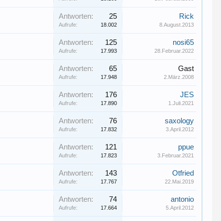
Antworten:
25
Rick
Aufrufe:
18.002
8.August.2013
Antworten:
125
nosi65
Aufrufe:
17.993
28.Februar.2022
Antworten:
65
Gast
Aufrufe:
17.948
2.März.2008
Antworten:
176
JES
Aufrufe:
17.890
1.Juli.2021
Antworten:
76
saxology
Aufrufe:
17.832
3.April.2012
Antworten:
121
ppue
Aufrufe:
17.823
3.Februar.2021
Antworten:
143
Otfried
Aufrufe:
17.767
22.Mai.2019
Antworten:
74
antonio
Aufrufe:
17.664
5.April.2012