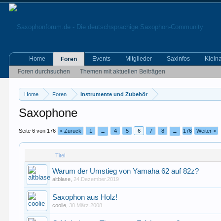
Home
Events
Mitglieder
Saxinfos
Klein
Foren
Foren durchsuchen
Themen mit aktuellen Beiträgen
Home
Foren
Instrumente und Zubehör
Saxophone
Seite 6 von 176
< Zurück
1
4
5
6
7
8
176
Weiter >
←
→
Titel
Warum der Umstieg von Yamaha 62 auf 82z?
altblase
,
24.Dezember.2019
Saxophon aus Holz!
coolie
,
30.März.2008