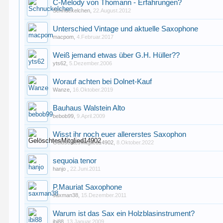
C-Melody von Thomann - Erfahrungen?
Schnuckelchen
,
22.August.2012
Unterschied Vintage und aktuelle Saxophone
macpom
,
4.Februar.2017
Weiß jemand etwas über G.H. Hüller??
yts62
,
5.Dezember.2006
Worauf achten bei Dolnet-Kauf
Wanze
,
16.Oktober.2019
Bauhaus Walstein Alto
bebob99
,
9.April.2009
Wisst ihr noch euer allererstes Saxophon
GelöschtesMitglied14902
,
8.Oktober.2022
sequoia tenor
hanjo
,
22.Juni.2011
P.Mauriat Saxophone
saxman38
,
15.Dezember.2011
Warum ist das Sax ein Holzblasinstrument?
ibi88
,
13.Januar.2009