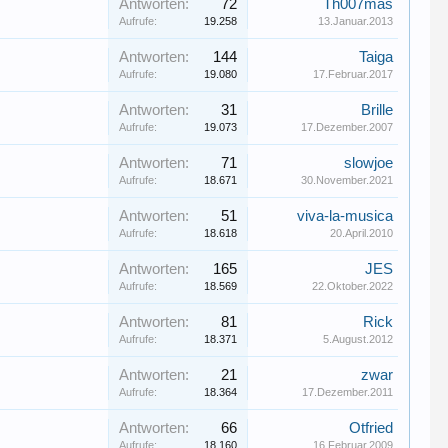
Antworten:
72
Th007mas
Aufrufe:
19.258
13.Januar.2013
Antworten:
144
Taiga
Aufrufe:
19.080
17.Februar.2017
Antworten:
31
Brille
Aufrufe:
19.073
17.Dezember.2007
Antworten:
71
slowjoe
Aufrufe:
18.671
30.November.2021
Antworten:
51
viva-la-musica
Aufrufe:
18.618
20.April.2010
Antworten:
165
JES
Aufrufe:
18.569
22.Oktober.2022
Antworten:
81
Rick
Aufrufe:
18.371
5.August.2012
Antworten:
21
zwar
Aufrufe:
18.364
17.Dezember.2011
Antworten:
66
Otfried
Aufrufe:
18.160
16.Februar.2009