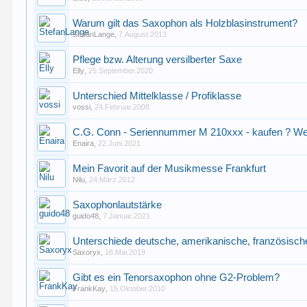
Warum gilt das Saxophon als Holzblasinstrument?
StefanLange
,
7.August.2013
Pflege bzw. Alterung versilberter Saxe
Elly
,
25.September.2020
Unterschied Mittelklasse / Profiklasse
vossi
,
24.Februar.2008
C.G. Conn - Seriennummer M 210xxx - kaufen ? We
Enaira
,
22.Juni.2021
Mein Favorit auf der Musikmesse Frankfurt
Nilu
,
24.März.2012
Saxophonlautstärke
guido48
,
7.Januar.2021
Unterschiede deutsche, amerikanische, französisc
Saxoryx
,
18.Mai.2019
Gibt es ein Tenorsaxophon ohne G2-Problem?
FrankKay
,
15.Oktober.2010