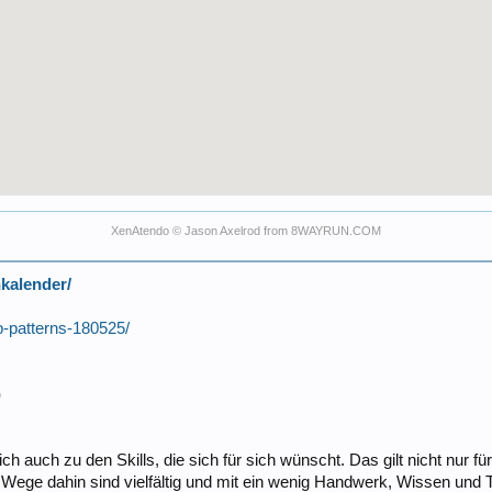
XenAtendo
© Jason Axelrod from
8WAYRUN.COM
kalender/
-patterns-180525/
)
ich auch zu den Skills, die sich für sich wünscht. Das gilt nicht nur
 Wege dahin sind vielfältig und mit ein wenig Handwerk, Wissen und 