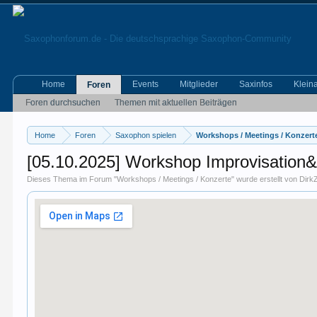
Home
Events
Mitglieder
Saxinfos
Klein
Foren
Foren durchsuchen
Themen mit aktuellen Beiträgen
Home
Foren
Saxophon spielen
Workshops / Meetings / Konzert
[05.10.2025] Workshop Improvisation&
Dieses Thema im Forum "
Workshops / Meetings / Konzerte
" wurde erstellt von
Dirk