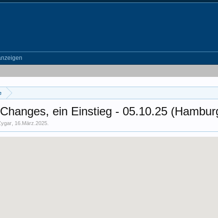
anzeigen
e
Changes, ein Einstieg - 05.10.25 (Hambur
Zygar
,
16.März.2025
.