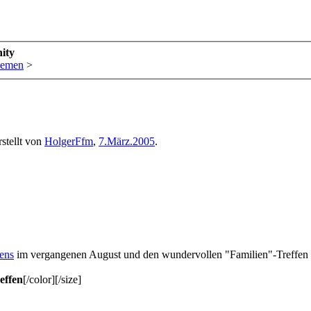
ity
hemen
>
stellt von
HolgerFfm
,
7.März.2005
.
fens
im vergangenen August und den wundervollen "Familien"-Treffen
effen
[/color][/size]