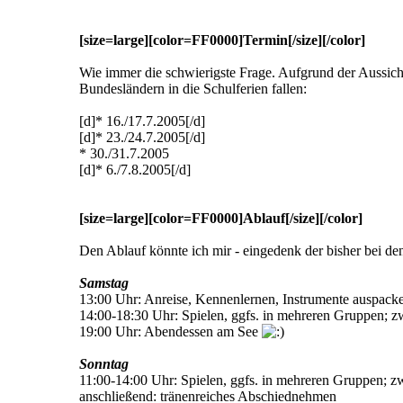
[size=large][color=FF0000]Termin[/size][/color]
Wie immer die schwierigste Frage. Aufgrund der Aussich
Bundesländern in die Schulferien fallen:
[d]* 16./17.7.2005[/d]
[d]* 23./24.7.2005[/d]
* 30./31.7.2005
[d]* 6./7.8.2005[/d]
[size=large][color=FF0000]Ablauf[/size][/color]
Den Ablauf könnte ich mir - eingedenk der bisher bei de
Samstag
13:00 Uhr: Anreise, Kennenlernen, Instrumente auspacke
14:00-18:30 Uhr: Spielen, ggfs. in mehreren Gruppen; 
19:00 Uhr: Abendessen am See
Sonntag
11:00-14:00 Uhr: Spielen, ggfs. in mehreren Gruppen; 
anschließend: tränenreiches Abschiednehmen