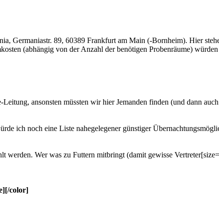
ania, Germaniastr. 89, 60389 Frankfurt am Main (-Bornheim). Hier st
kosten (abhängig von der Anzahl der benötigen Probenräume) würden 
le-Leitung, ansonsten müssten wir hier Jemanden finden (und dann auch
 würde ich noch eine Liste nahegelegener günstiger Übernachtungsmöglic
werden. Wer was zu Futtern mitbringt (damit gewisse Vertreter[size=x
e][/color]