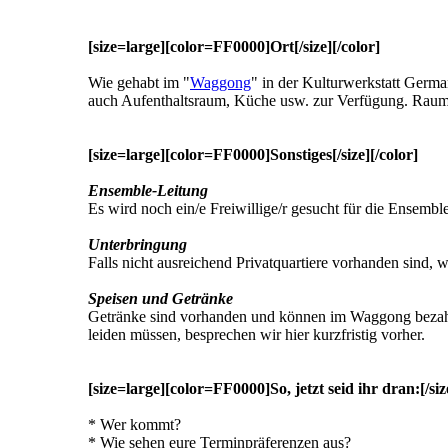
[size=large][color=FF0000]Ort[/size][/color]
Wie gehabt im "
Waggong
" in der Kulturwerkstatt Germ
auch Aufenthaltsraum, Küche usw. zur Verfügung. Raum
[size=large][color=FF0000]Sonstiges[/size][/color]
Ensemble-Leitung
Es wird noch ein/e Freiwillige/r gesucht für die Ensemb
Unterbringung
Falls nicht ausreichend Privatquartiere vorhanden sind,
Speisen und Getränke
Getränke sind vorhanden und können im Waggong bezahlt 
leiden müssen, besprechen wir hier kurzfristig vorher.
[size=large][color=FF0000]So, jetzt seid ihr dran:[/siz
* Wer kommt?
* Wie sehen eure Terminpräferenzen aus?