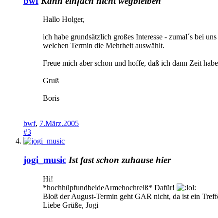
bwf
Kann einfach nicht wegbleiben
Hallo Holger,
ich habe grundsätzlich großes Interesse - zumal´s bei uns 
welchen Termin die Mehrheit auswählt.
Freue mich aber schon und hoffe, daß ich dann Zeit hab
Gruß
Boris
bwf
,
7.März.2005
#3
jogi_music
Ist fast schon zuhause hier
Hi!
*hochhüpfundbeideArmehochreiß* Dafür!
Bloß der August-Termin geht GAR nicht, da ist ein Tref
Liebe Grüße, Jogi