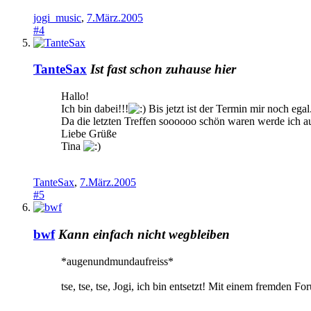
jogi_music
,
7.März.2005
#4
TanteSax
Ist fast schon zuhause hier
Hallo!
Ich bin dabei!!!
Bis jetzt ist der Termin mir noch egal
Da die letzten Treffen soooooo schön waren werde ich a
Liebe Grüße
Tina
TanteSax
,
7.März.2005
#5
bwf
Kann einfach nicht wegbleiben
*augenundmundaufreiss*
tse, tse, tse, Jogi, ich bin entsetzt! Mit einem fremden 