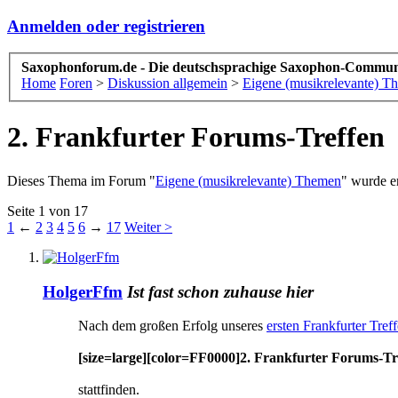
Anmelden oder registrieren
Saxophonforum.de - Die deutschsprachige Saxophon-Commun
Home
Foren
>
Diskussion allgemein
>
Eigene (musikrelevante) T
2. Frankfurter Forums-Treffen
Dieses Thema im Forum "
Eigene (musikrelevante) Themen
" wurde er
Seite 1 von 17
1
←
2
3
4
5
6
→
17
Weiter >
HolgerFfm
Ist fast schon zuhause hier
Nach dem großen Erfolg unseres
ersten Frankfurter Tref
[size=large][color=FF0000]2. Frankfurter Forums-Tr
stattfinden.