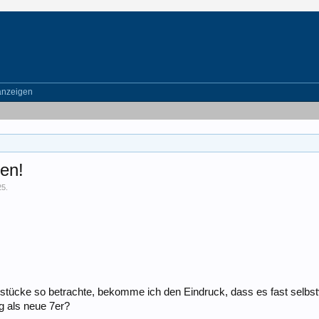
anzeigen
en!
25
.
ücke so betrachte, bekomme ich den Eindruck, dass es fast selbstve
g als neue 7er?