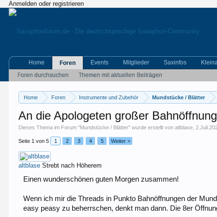
Anmelden oder registrieren
Home
Events
Mitglieder
Saxinfos
Klein
Foren
Foren durchsuchen
Themen mit aktuellen Beiträgen
Home
Foren
Instrumente und Zubehör
Mundstücke / Blätter
An die Apologeten großer Bahnöffnung
Dieses Thema im Forum "
Mundstücke / Blätter
" wurde erstellt von
altblase
,
2.Juli.20
Seite 1 von 5
1
2
3
4
5
Weiter >
altblase
Strebt nach Höherem
Einen wunderschönen guten Morgen zusammen!
Wenn ich mir die Threads in Punkto Bahnöffnungen der Mundst
easy peasy zu beherrschen, denkt man dann. Die 8er Öffnun