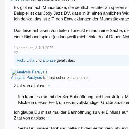
Es gibt einfach Mundstücke, die deutlich leichter zu spielen s
Beispiel ist das Jody Jazz DV, dass in 8* einen ähnlichen Wid
Ich denke, das ist z.T. den Entwicklungen der Mundstückmac
Das leise anblasen von tiefen Töne ist einfach eine Sache, di
einer Bigband spiele (es langweilt mich einfach auf Dauer, No
ilikebrecker
,
2.Juli.2025
#2
Rick
,
Livia
und
altblase
gefällt das.
Analysis Paralysis
Ist fast schon zuhause hier
Zitat von altblase:
↑
Ich kann es mir mit der 8er Bahnöffnung nicht vorstellen. M
Klicke in dieses Feld, um es in vollständiger Größe anzuze
Ich glaube Du misst mal der Bahnöffnung zu viel Einfluss auf 
Zitat von altblase:
↑
Selbst in unserer Bigband hatte ich das Vergnügen, ab und 