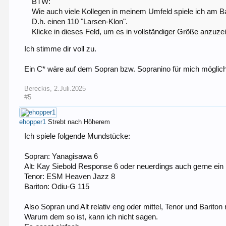
BTW:
Wie auch viele Kollegen in meinem Umfeld spiele ich am Ba
D.h. einen 110 "Larsen-Klon".
Klicke in dieses Feld, um es in vollständiger Größe anzuze
Ich stimme dir voll zu.
Ein C* wäre auf dem Sopran bzw. Sopranino für mich möglich, 
Bereckis
,
2.Juli.2025
#5
ehopper1
Strebt nach Höherem
Ich spiele folgende Mundstücke:
Sopran: Yanagisawa 6
Alt: Kay Siebold Response 6 oder neuerdings auch gerne ei
Tenor: ESM Heaven Jazz 8
Bariton: Odiu-G 115
Also Sopran und Alt relativ eng oder mittel, Tenor und Bariton 
Warum dem so ist, kann ich nicht sagen.