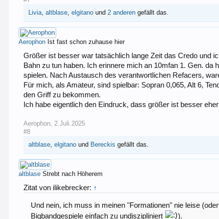
Livia
,
altblase
,
elgitano
und
2 anderen
gefällt das.
Aerophon
Ist fast schon zuhause hier
Größer ist besser war tatsächlich lange Zeit das Credo und 
Bahn zu tun haben. Ich erinnere mich an 10mfan 1. Gen. da
spielen. Nach Austausch des verantwortlichen Refacers, ware
Für mich, als Amateur, sind spielbar: Sopran 0,065, Alt 6, Ten
den Griff zu bekommen.
Ich habe eigentlich den Eindruck, dass größer ist besser ehe
Aerophon
,
2.Juli.2025
#8
altblase
,
elgitano
und
Bereckis
gefällt das.
altblase
Strebt nach Höherem
Zitat von ilikebrecker:
↑
Und nein, ich muss in meinen "Formationen" nie leise (oder s
Bigbandgespiele einfach zu undiszipliniert
).