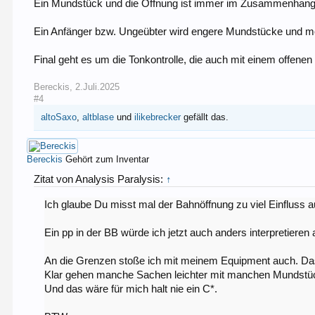
Ein Mundstück und die Öffnung ist immer im Zusammenhang m
Ein Anfänger bzw. Ungeübter wird engere Mundstücke und mögl
Final geht es um die Tonkontrolle, die auch mit einem offene
Bereckis
,
2.Juli.2025
#4
altoSaxo
,
altblase
und
ilikebrecker
gefällt das.
Bereckis
Gehört zum Inventar
Zitat von Analysis Paralysis:
↑
Ich glaube Du misst mal der Bahnöffnung zu viel Einfluss au
Ein pp in der BB würde ich jetzt auch anders interpretieren 
An die Grenzen stoße ich mit meinem Equipment auch. Das 
Klar gehen manche Sachen leichter mit manchen Mundstücke
Und das wäre für mich halt nie ein C*.