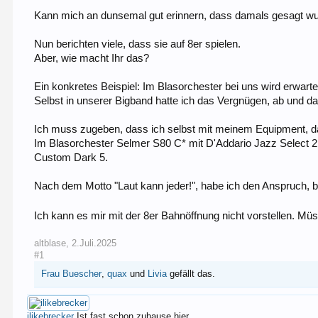
Kann mich an dunsemal gut erinnern, dass damals gesagt wur
Nun berichten viele, dass sie auf 8er spielen.
Aber, wie macht Ihr das?
Ein konkretes Beispiel: Im Blasorchester bei uns wird erwartet
Selbst in unserer Bigband hatte ich das Vergnügen, ab und da
Ich muss zugeben, dass ich selbst mit meinem Equipment, d
Im Blasorchester Selmer S80 C* mit D'Addario Jazz Select 2
Custom Dark 5.
Nach dem Motto "Laut kann jeder!", habe ich den Anspruch, b
Ich kann es mir mit der 8er Bahnöffnung nicht vorstellen. Müs
altblase
,
2.Juli.2025
#1
Frau Buescher
,
quax
und
Livia
gefällt das.
ilikebrecker
Ist fast schon zuhause hier