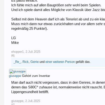
Es passt einfach.
Ich fühle mich auf allen Baugrößen sehr wohl beim Spielen.
Und ich spiele damit alles Mögliche von Klassik über Jazz bi
Selbst mit dem Heaven darf ich als Tenorist ab und zu ein kl
Muss mich dann nur etwas zurückhalten und vor allem sehr sau
regelmäßig 25 Punkte!).
LG
Mike
ehopper1
,
2.Juli.2025
#6
_Re_
,
Rick
,
Gerrie
und
einer weiteren Person
gefällt das.
giuseppe
Gehört zum Inventar
Man darf auch nicht vergessen, dass in den Genres, in denen m
denen das S80C* zuhause ist, normalerweise nicht rauscht. E
Lippengesundheit bettifft.
giuseppe
,
2.Juli.2025
#7