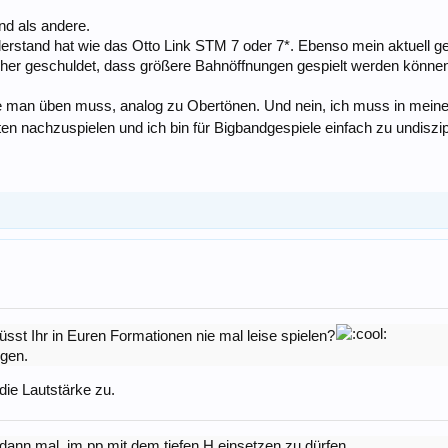
ind als andere.
erstand hat wie das Otto Link STM 7 oder 7*. Ebenso mein aktuell ges
her geschuldet, dass größere Bahnöffnungen gespielt werden können
e man üben muss, analog zu Obertönen. Und nein, ich muss in meinen "
ten nachzuspielen und ich bin für Bigbandgespiele einfach zu undiszip
üsst Ihr in Euren Formationen nie mal leise spielen?
igen.
die Lautstärke zu.
dann mal, im pp mit dem tiefen H einsetzen zu dürfen.