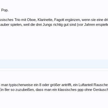
s Pop.
assisches Trio mit Oboe, Klarinette, Fagott ergänzen, wenn sie eine 
ber spielen, weil die drei Jungs richtig gut sind (vor Jahren erspie
an typischerweise ein 8 oder größer antrifft, ein Luftanteil Rauschen
in 8er so zuzubeißen, dass man ein klassisches ppp ohne Geräusch sp