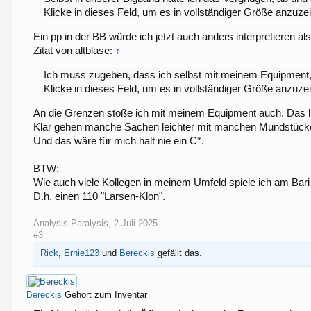
Klicke in dieses Feld, um es in vollständiger Größe anzuze
Ein pp in der BB würde ich jetzt auch anders interpretieren al
Zitat von altblase:
↑
Ich muss zugeben, dass ich selbst mit meinem Equipment
Klicke in dieses Feld, um es in vollständiger Größe anzuze
An die Grenzen stoße ich mit meinem Equipment auch. Das li
Klar gehen manche Sachen leichter mit manchen Mundstücken,
Und das wäre für mich halt nie ein C*.
BTW:
Wie auch viele Kollegen in meinem Umfeld spiele ich am Bari
D.h. einen 110 "Larsen-Klon".
Analysis Paralysis
,
2.Juli.2025
#3
Rick
,
Ernie123
und
Bereckis
gefällt das.
Bereckis
Gehört zum Inventar