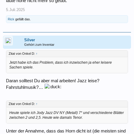
laute hohe nicht mehr so geübt.
5.Juli.2025
Rick
gefällt das.
Silver
Gehört zum Inventar
Zitat von Onkel D:
↑
Jetzt habe ich das Problem, dass ich inzwischen ja eher leisere
Sachen spiele.
Daran solltest Du aber mal arbeiten! Jazz leise?
Fahrstuhlmusik?…
Zitat von Onkel D:
↑
Heute spiele ich Jody Jazz DV NY (Metall) 7* und verschiedene Blätter
zwischen 2 und 2,5. Heute wie damals Tenor.
Unter der Annahme, dass das Horn dicht ist (die meisten sind