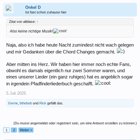
Onkel D
Ist fast schon zuhause hier
Zitat von altblase:
↑
Also keine richtige Musik!
Naja, also ich habe heute Nacht zumindest nicht wach gelegen
und mir Gedanken über die Chord Changes gemacht.
Aber mitten ins Herz. Wir haben hier immer noch echte Fans,
obwohl es damals eigentlich nur zwei Sommer waren, und
eines unserer Lieder (ein ganz ruhiges) hat es angeblich sogar
in irgendein Pfadfinderliederbuch geschafft.
5.Juli.2025
Gerrie
,
bthebob
und
Rick
gefällt das.
(Du musst angemeldet oder registriert sein, um eine Antwort erstellen zu können.)
1
2
Weiter >