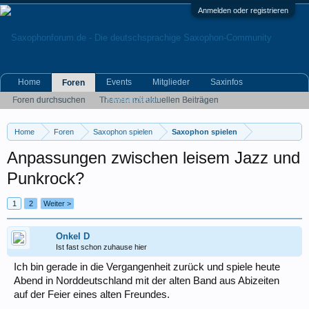
Anmelden oder registrieren
Home
Events
Mitglieder
Saxinfos
Foren
Kleinanzeigen
Foren durchsuchen
Themen mit aktuellen Beiträgen
Home
Foren
Saxophon spielen
Saxophon spielen
Anpassungen zwischen leisem Jazz und
Punkrock?
1
2
Weiter >
Onkel D
Ist fast schon zuhause hier
Ich bin gerade in die Vergangenheit zurück und spiele heute
Abend in Norddeutschland mit der alten Band aus Abizeiten
auf der Feier eines alten Freundes.