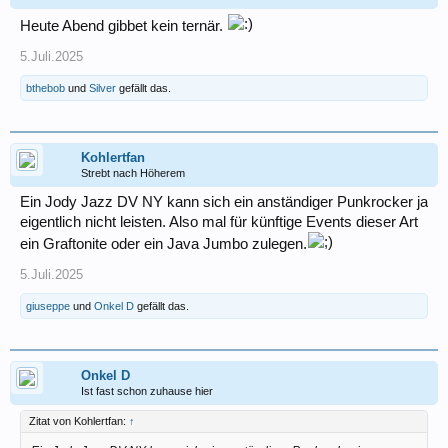
Heute Abend gibbet kein ternär.
5.Juli.2025
bthebob
und
Silver
gefällt das.
Kohlertfan
Strebt nach Höherem
Ein Jody Jazz DV NY kann sich ein anständiger Punkrocker ja
eigentlich nicht leisten. Also mal für künftige Events dieser Art
ein Graftonite oder ein Java Jumbo zulegen.
5.Juli.2025
giuseppe
und
Onkel D
gefällt das.
Onkel D
Ist fast schon zuhause hier
Zitat von Kohlertfan:
↑