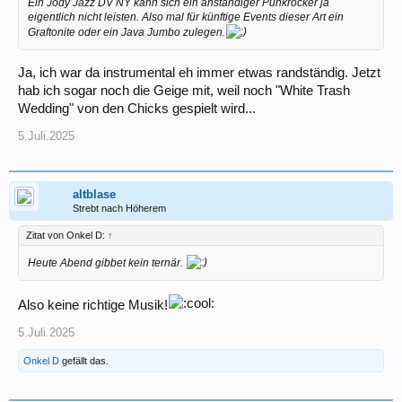
Ein Jody Jazz DV NY kann sich ein anständiger Punkrocker ja
eigentlich nicht leisten. Also mal für künftige Events dieser Art ein
Graftonite oder ein Java Jumbo zulegen.
Ja, ich war da instrumental eh immer etwas randständig. Jetzt
hab ich sogar noch die Geige mit, weil noch "White Trash
Wedding" von den Chicks gespielt wird...
5.Juli.2025
altblase
Strebt nach Höherem
Zitat von Onkel D:
↑
Heute Abend gibbet kein ternär.
Also keine richtige Musik!
5.Juli.2025
Onkel D
gefällt das.