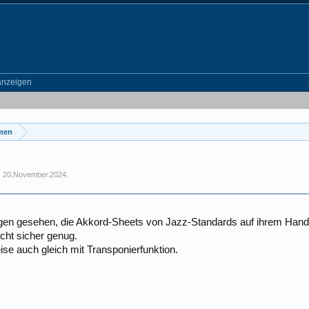
anzeigen
emen
,
20.November.2024
.
egen gesehen, die Akkord-Sheets von Jazz-Standards auf ihrem Handy
icht sicher genug.
se auch gleich mit Transponierfunktion.