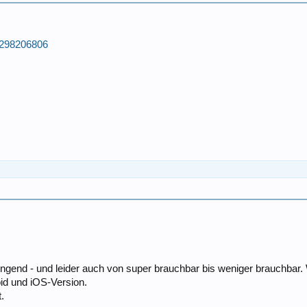
id298206806
klingend - und leider auch von super brauchbar bis weniger brauchbar
oid und iOS-Version.
.