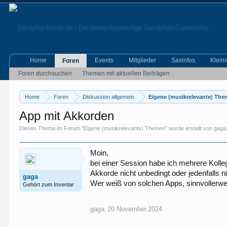
Home
Events
Mitglieder
Saxinfos
Klein
Foren
Foren durchsuchen
Themen mit aktuellen Beiträgen
Home
Foren
Diskussion allgemein
Eigene (musikrelevante) Th
App mit Akkorden
Dieses Thema im Forum "
Eigene (musikrelevante) Themen
" wurde erstellt von
gaga
Moin,
bei einer Session habe ich mehrere Koll
Akkorde nicht unbedingt oder jedenfalls n
gaga
Wer weiß von solchen Apps, sinnvollerwei
Gehört zum Inventar
gaga
20.November.2024
,