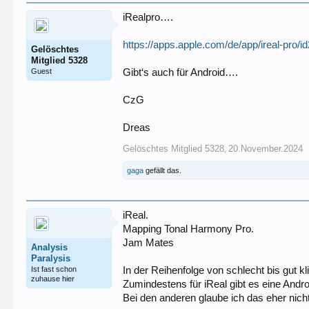
iRealpro….
https://apps.apple.com/de/app/ireal-pro/
Gelöschtes
Mitglied 5328
Guest
Gibt‘s auch für Android….
CzG
Dreas
Gelöschtes Mitglied 5328
20.November.2024
,
gaga
gefällt das.
iReal.
Mapping Tonal Harmony Pro.
Jam Mates
Analysis
Paralysis
Ist fast schon
In der Reihenfolge von schlecht bis gut 
zuhause hier
Zumindestens für iReal gibt es eine Andr
Bei den anderen glaube ich das eher nicht