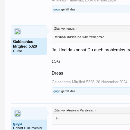
Analysis Paralysis
20.November.2024
,
gaga
gefällt das.
Zitat von gaga:
↑
Ist ireal dasselbe wie ireal pro?
Gelöschtes
Mitglied 5328
Ja. Und da kannst Du auch problemlos tr
Guest
CzG
Dreas
Gelöschtes Mitglied 5328
20.November.2024
,
gaga
gefällt das.
Zitat von Analysis Paralysis:
↑
Jo.
gaga
Gehört zum Inventar