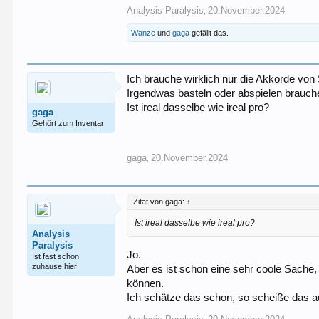
Analysis Paralysis
20.November.2024
,
Wanze
und
gaga
gefällt das.
Ich brauche wirklich nur die Akkorde von
Irgendwas basteln oder abspielen brauche
Ist ireal dasselbe wie ireal pro?
gaga
Gehört zum Inventar
gaga
20.November.2024
,
Zitat von gaga:
↑
Ist ireal dasselbe wie ireal pro?
Analysis
Paralysis
Jo.
Ist fast schon
zuhause hier
Aber es ist schon eine sehr coole Sache
können.
Ich schätze das schon, so scheiße das au