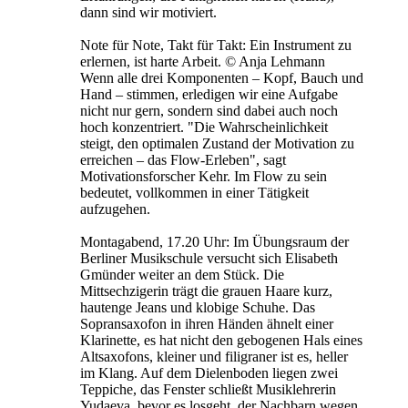
dann sind wir motiviert.
Note für Note, Takt für Takt: Ein Instrument zu
erlernen, ist harte Arbeit. © Anja Lehmann
Wenn alle drei Komponenten – Kopf, Bauch und
Hand – stimmen, erledigen wir eine Aufgabe
nicht nur gern, sondern sind dabei auch noch
hoch konzentriert. "Die Wahrscheinlichkeit
steigt, den optimalen Zustand der Motivation zu
erreichen – das Flow-Erleben", sagt
Motivationsforscher Kehr. Im Flow zu sein
bedeutet, vollkommen in einer Tätigkeit
aufzugehen.
Montagabend, 17.20 Uhr: Im Übungsraum der
Berliner Musikschule versucht sich Elisabeth
Gmünder weiter an dem Stück. Die
Mittsechzigerin trägt die grauen Haare kurz,
hautenge Jeans und klobige Schuhe. Das
Sopransaxofon in ihren Händen ähnelt einer
Klarinette, es hat nicht den gebogenen Hals eines
Altsaxofons, kleiner und filigraner ist es, heller
im Klang. Auf dem Dielenboden liegen zwei
Teppiche, das Fenster schließt Musiklehrerin
Yudaeva, bevor es losgeht, der Nachbarn wegen.