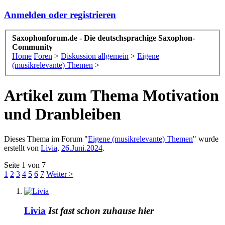
Anmelden oder registrieren
Saxophonforum.de - Die deutschsprachige Saxophon-
Community
Home
Foren
>
Diskussion allgemein
>
Eigene
(musikrelevante) Themen
>
Artikel zum Thema Motivation
und Dranbleiben
Dieses Thema im Forum "
Eigene (musikrelevante) Themen
" wurde
erstellt von
Livia
,
26.Juni.2024
.
Seite 1 von 7
1
2
3
4
5
6
7
Weiter >
Livia
Ist fast schon zuhause hier