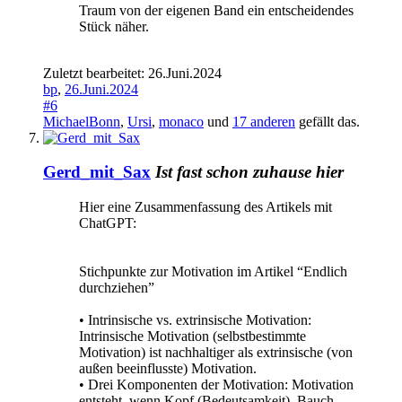
Traum von der eigenen Band ein entscheidendes
Stück näher.
Zuletzt bearbeitet:
26.Juni.2024
bp
,
26.Juni.2024
#6
MichaelBonn
,
Ursi
,
monaco
und
17 anderen
gefällt das.
Gerd_mit_Sax
Ist fast schon zuhause hier
Hier eine Zusammenfassung des Artikels mit
ChatGPT:
Stichpunkte zur Motivation im Artikel “Endlich
durchziehen”
• Intrinsische vs. extrinsische Motivation:
Intrinsische Motivation (selbstbestimmte
Motivation) ist nachhaltiger als extrinsische (von
außen beeinflusste) Motivation.
• Drei Komponenten der Motivation: Motivation
entsteht, wenn Kopf (Bedeutsamkeit), Bauch