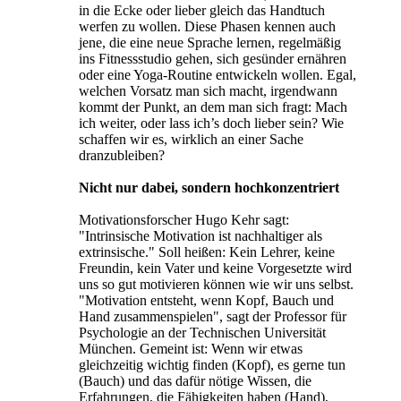
in die Ecke oder lieber gleich das Handtuch
werfen zu wollen. Diese Phasen kennen auch
jene, die eine neue Sprache lernen, regelmäßig
ins Fitnessstudio gehen, sich gesünder ernähren
oder eine Yoga-Routine entwickeln wollen. Egal,
welchen Vorsatz man sich macht, irgendwann
kommt der Punkt, an dem man sich fragt: Mach
ich weiter, oder lass ich’s doch lieber sein? Wie
schaffen wir es, wirklich an einer Sache
dranzubleiben?
Nicht nur dabei, sondern hochkonzentriert
Motivationsforscher Hugo Kehr sagt:
"Intrinsische Motivation ist nachhaltiger als
extrinsische." Soll heißen: Kein Lehrer, keine
Freundin, kein Vater und keine Vorgesetzte wird
uns so gut motivieren können wie wir uns selbst.
"Motivation entsteht, wenn Kopf, Bauch und
Hand zusammenspielen", sagt der Professor für
Psychologie an der Technischen Universität
München. Gemeint ist: Wenn wir etwas
gleichzeitig wichtig finden (Kopf), es gerne tun
(Bauch) und das dafür nötige Wissen, die
Erfahrungen, die Fähigkeiten haben (Hand),