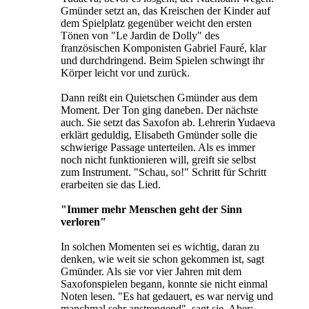
Gmünder setzt an, das Kreischen der Kinder auf
dem Spielplatz gegenüber weicht den ersten
Tönen von "Le Jardin de Dolly" des
französischen Komponisten Gabriel Fauré, klar
und durchdringend. Beim Spielen schwingt ihr
Körper leicht vor und zurück.
Dann reißt ein Quietschen Gmünder aus dem
Moment. Der Ton ging daneben. Der nächste
auch. Sie setzt das Saxofon ab. Lehrerin Yudaeva
erklärt geduldig, Elisabeth Gmünder solle die
schwierige Passage unterteilen. Als es immer
noch nicht funktionieren will, greift sie selbst
zum Instrument. "Schau, so!" Schritt für Schritt
erarbeiten sie das Lied.
"Immer mehr Menschen geht der Sinn
verloren"
In solchen Momenten sei es wichtig, daran zu
denken, wie weit sie schon gekommen ist, sagt
Gmünder. Als sie vor vier Jahren mit dem
Saxofonspielen begann, konnte sie nicht einmal
Noten lesen. "Es hat gedauert, es war nervig und
manchmal sehr anstrengend", sagt sie. Aber: