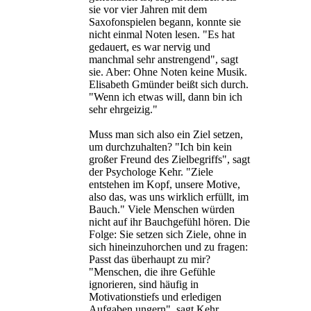
sie vor vier Jahren mit dem
Saxofonspielen begann, konnte sie
nicht einmal Noten lesen. "Es hat
gedauert, es war nervig und
manchmal sehr anstrengend", sagt
sie. Aber: Ohne Noten keine Musik.
Elisabeth Gmünder beißt sich durch.
"Wenn ich etwas will, dann bin ich
sehr ehrgeizig."
Muss man sich also ein Ziel setzen,
um durchzuhalten? "Ich bin kein
großer Freund des Zielbegriffs", sagt
der Psychologe Kehr. "Ziele
entstehen im Kopf, unsere Motive,
also das, was uns wirklich erfüllt, im
Bauch." Viele Menschen würden
nicht auf ihr Bauchgefühl hören. Die
Folge: Sie setzen sich Ziele, ohne in
sich hineinzuhorchen und zu fragen:
Passt das überhaupt zu mir?
"Menschen, die ihre Gefühle
ignorieren, sind häufig in
Motivationstiefs und erledigen
Aufgaben ungern", sagt Kehr.