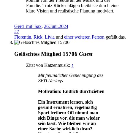
kommt von der Freude an der Musik und der
Familie. Trotz Rückschlägen bleibt sie durch eine
klare Vision und realistische Planung motiviert.
Gerd_mit_Sax
,
26.Juni.2024
#7
Florentin
,
Rick
,
Livia
und
einer weiteren Person
gefällt das.
Gelöschtes Mitglied 15706
Guest
Zitat von Katzenmusik:
↑
Mit freundlicher Genehmigung des
ZEIT-Verlags
Motivation: Endlich durchziehen
Ein Instrument lernen, sich
gesund ernähren, regelmäßig
Sport treiben: Oft nimmt man
sich Dinge vor, die man wieder
sein lässt. Wie bleiben wir an
einer Sache wirklich dran?