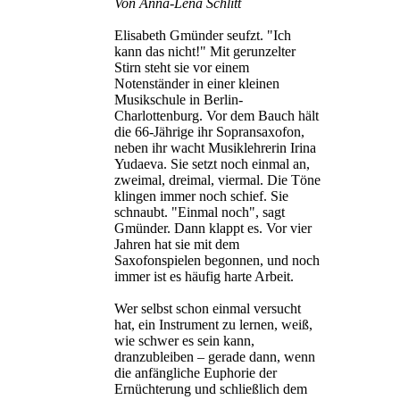
Von Anna-Lena Schlitt
Elisabeth Gmünder seufzt. "Ich
kann das nicht!" Mit gerunzelter
Stirn steht sie vor einem
Notenständer in einer kleinen
Musikschule in Berlin-
Charlottenburg. Vor dem Bauch hält
die 66-Jährige ihr Sopransaxofon,
neben ihr wacht Musiklehrerin Irina
Yudaeva. Sie setzt noch einmal an,
zweimal, dreimal, viermal. Die Töne
klingen immer noch schief. Sie
schnaubt. "Einmal noch", sagt
Gmünder. Dann klappt es. Vor vier
Jahren hat sie mit dem
Saxofonspielen begonnen, und noch
immer ist es häufig harte Arbeit.
Wer selbst schon einmal versucht
hat, ein Instrument zu lernen, weiß,
wie schwer es sein kann,
dranzubleiben – gerade dann, wenn
die anfängliche Euphorie der
Ernüchterung und schließlich dem