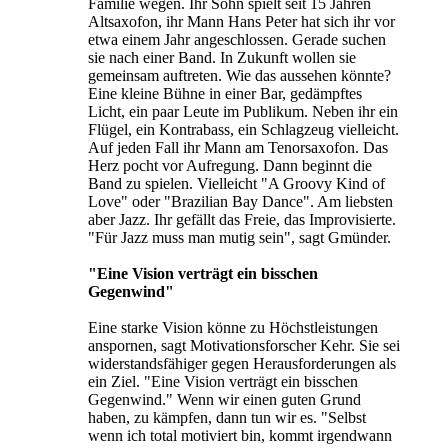
Familie wegen. Ihr Sohn spielt seit 15 Jahren
Altsaxofon, ihr Mann Hans Peter hat sich ihr vor
etwa einem Jahr angeschlossen. Gerade suchen
sie nach einer Band. In Zukunft wollen sie
gemeinsam auftreten. Wie das aussehen könnte?
Eine kleine Bühne in einer Bar, gedämpftes
Licht, ein paar Leute im Publikum. Neben ihr ein
Flügel, ein Kontrabass, ein Schlagzeug vielleicht.
Auf jeden Fall ihr Mann am Tenorsaxofon. Das
Herz pocht vor Aufregung. Dann beginnt die
Band zu spielen. Vielleicht "A Groovy Kind of
Love" oder "Brazilian Bay Dance". Am liebsten
aber Jazz. Ihr gefällt das Freie, das Improvisierte.
"Für Jazz muss man mutig sein", sagt Gmünder.
"Eine Vision verträgt ein bisschen
Gegenwind"
Eine starke Vision könne zu Höchstleistungen
anspornen, sagt Motivationsforscher Kehr. Sie sei
widerstandsfähiger gegen Herausforderungen als
ein Ziel. "Eine Vision verträgt ein bisschen
Gegenwind." Wenn wir einen guten Grund
haben, zu kämpfen, dann tun wir es. "Selbst
wenn ich total motiviert bin, kommt irgendwann