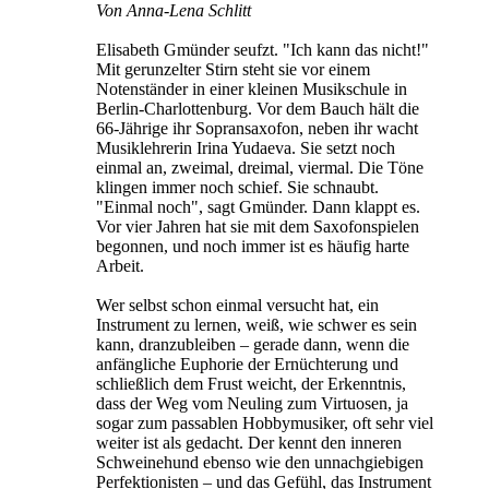
Von Anna-Lena Schlitt
Elisabeth Gmünder seufzt. "Ich kann das nicht!"
Mit gerunzelter Stirn steht sie vor einem
Notenständer in einer kleinen Musikschule in
Berlin-Charlottenburg. Vor dem Bauch hält die
66-Jährige ihr Sopransaxofon, neben ihr wacht
Musiklehrerin Irina Yudaeva. Sie setzt noch
einmal an, zweimal, dreimal, viermal. Die Töne
klingen immer noch schief. Sie schnaubt.
"Einmal noch", sagt Gmünder. Dann klappt es.
Vor vier Jahren hat sie mit dem Saxofonspielen
begonnen, und noch immer ist es häufig harte
Arbeit.
Wer selbst schon einmal versucht hat, ein
Instrument zu lernen, weiß, wie schwer es sein
kann, dranzubleiben – gerade dann, wenn die
anfängliche Euphorie der Ernüchterung und
schließlich dem Frust weicht, der Erkenntnis,
dass der Weg vom Neuling zum Virtuosen, ja
sogar zum passablen Hobbymusiker, oft sehr viel
weiter ist als gedacht. Der kennt den inneren
Schweinehund ebenso wie den unnachgiebigen
Perfektionisten – und das Gefühl, das Instrument