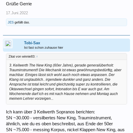
Grüße Gerrie
17.Juni.2022
JES
gefällt das.
Tobi-Sax
Ist fast schon zuhause hier
Zitat von winnie83:
↑
3. Keilwerth The New King (60er Jahre), gerade generalüberholt:
Trauminstrument!! Die Mechanik ist etwas gewöhnungsbedürftig, aber
machbar. Einiges lässt sich wohl auch noch etwas anpassen. Der
Klang ist unglaublich.. irgendwie dunkler und ganz anders. Die
Ansprache ist total leicht und gleichzeitig super zu kontrollieren, die
Oktavwechsel gingen sofort, Intonation bis E war auch gut. Am
Wochenende darf ich es mit nach Hause nehmen und Montag auch
meinem Lehrer vorzeigen...
Ich kann über 3 Keilwerth Sopranos berichten:
SN ~30.000 - versilbertes New King, Trauminstrument,
ähnlich, wie du es oben beschreibst, aus Ende der 50er
SN ~75.000 - messing Korpus, nickel Klappen New King, aus