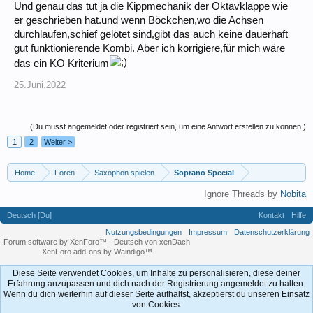
Und genau das tut ja die Kippmechanik der Oktavklappe wie
er geschrieben hat.und wenn Böckchen,wo die Achsen
durchlaufen,schief gelötet sind,gibt das auch keine dauerhaft
gut funktionierende Kombi. Aber ich korrigiere,für mich wäre
das ein KO Kriterium
25.Juni.2022
(Du musst angemeldet oder registriert sein, um eine Antwort erstellen zu können.)
1
2
Weiter >
Home
Foren
Saxophon spielen
Soprano Special
Ignore Threads by
Nobita
Deutsch [Du]
Kontakt
Hilfe
Nutzungsbedingungen
Impressum
Datenschutzerklärung
Forum software by XenForo™
-
Deutsch von xenDach
XenForo add-ons by Waindigo™
Diese Seite verwendet Cookies, um Inhalte zu personalisieren, diese deiner
Erfahrung anzupassen und dich nach der Registrierung angemeldet zu halten.
Wenn du dich weiterhin auf dieser Seite aufhältst, akzeptierst du unseren Einsatz
von Cookies.