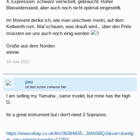
4. Expression, schwarz vernickelt, gebraucht: Hoher
Blaswiderstand, aber auch noch nicht opitmal eingestellt.
Im Moment denke ich, wie man unschwer merkt, auf dem
Keilwerth rum. Mal schauen, was drauß wird... über den Preis
müssten wir uns auch noch einig werden
Grüße aus dem Norden
winnie
16.Juni.2022
jimi
Ist fast schon zuhause hier
I am selling my Yamaha , same model, but mine has the high
G.
Its a great instrument but i don’t need 3 Sopranos.
https://www.ebay.co.uk/itm/36384835...3IAh56lQJi&var=&widg
et_ver=artemis&media=COPY