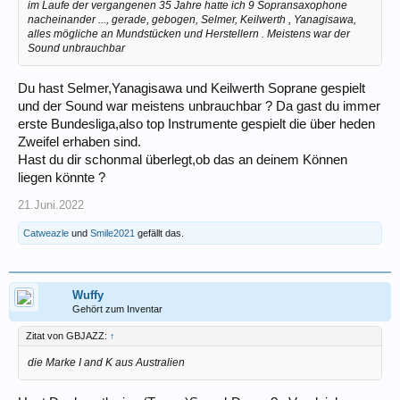
im Laufe der vergangenen 35 Jahre hatte ich 9 Sopransaxophone
nacheinander ..., gerade, gebogen, Selmer, Keilwerth , Yanagisawa,
alles mögliche an Mundstücken und Herstellern . Meistens war der
Sound unbrauchbar
Du hast Selmer,Yanagisawa und Keilwerth Soprane gespielt
und der Sound war meistens unbrauchbar ? Da gast du immer
erste Bundesliga,also top Instrumente gespielt die über heden
Zweifel erhaben sind.
Hast du dir schonmal überlegt,ob das an deinem Können
liegen könnte ?
21.Juni.2022
Catweazle
und
Smile2021
gefällt das.
Wuffy
Gehört zum Inventar
Zitat von GBJAZZ:
↑
die Marke I and K aus Australien