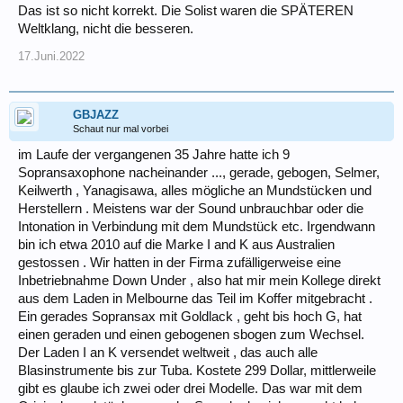
Das ist so nicht korrekt. Die Solist waren die SPÄTEREN
Weltklang, nicht die besseren.
17.Juni.2022
GBJAZZ
Schaut nur mal vorbei
im Laufe der vergangenen 35 Jahre hatte ich 9
Sopransaxophone nacheinander ..., gerade, gebogen, Selmer,
Keilwerth , Yanagisawa, alles mögliche an Mundstücken und
Herstellern . Meistens war der Sound unbrauchbar oder die
Intonation in Verbindung mit dem Mundstück etc. Irgendwann
bin ich etwa 2010 auf die Marke I and K aus Australien
gestossen . Wir hatten in der Firma zufälligerweise eine
Inbetriebnahme Down Under , also hat mir mein Kollege direkt
aus dem Laden in Melbourne das Teil im Koffer mitgebracht .
Ein gerades Sopransax mit Goldlack , geht bis hoch G, hat
einen geraden und einen gebogenen sbogen zum Wechsel.
Der Laden I an K versendet weltweit , das auch alle
Blasinstrumente bis zur Tuba. Kostete 299 Dollar, mittlerweile
gibt es glaube ich zwei oder drei Modelle. Das war mit dem