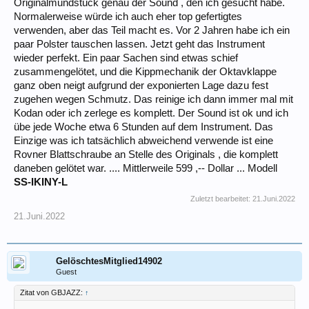
Originalmundstück genau der Sound , den ich gesucht habe.
Normalerweise würde ich auch eher top gefertigtes
verwenden, aber das Teil macht es. Vor 2 Jahren habe ich ein
paar Polster tauschen lassen. Jetzt geht das Instrument
wieder perfekt. Ein paar Sachen sind etwas schief
zusammengelötet, und die Kippmechanik der Oktavklappe
ganz oben neigt aufgrund der exponierten Lage dazu fest
zugehen wegen Schmutz. Das reinige ich dann immer mal mit
Kodan oder ich zerlege es komplett. Der Sound ist ok und ich
übe jede Woche etwa 6 Stunden auf dem Instrument. Das
Einzige was ich tatsächlich abweichend verwende ist eine
Rovner Blattschraube an Stelle des Originals , die komplett
daneben gelötet war. .... Mittlerweile 599 ,-- Dollar ... Modell
SS-IKINY-L
Zuletzt bearbeitet:
21.Juni.2022
21.Juni.2022
GelöschtesMitglied14902
Guest
Zitat von GBJAZZ:
↑