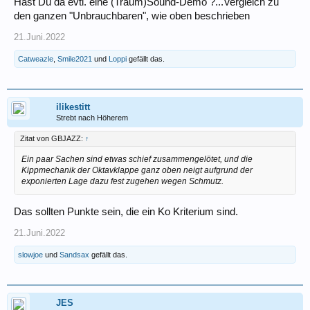
Hast Du da evtl. eine (Traum)Sound-Demo ?...Vergleich zu
den ganzen "Unbrauchbaren", wie oben beschrieben
21.Juni.2022
Catweazle
,
Smile2021
und
Loppi
gefällt das.
ilikestitt
Strebt nach Höherem
Zitat von GBJAZZ:
↑
Ein paar Sachen sind etwas schief zusammengelötet, und die
Kippmechanik der Oktavklappe ganz oben neigt aufgrund der
exponierten Lage dazu fest zugehen wegen Schmutz.
Das sollten Punkte sein, die ein Ko Kriterium sind.
21.Juni.2022
slowjoe
und
Sandsax
gefällt das.
JES