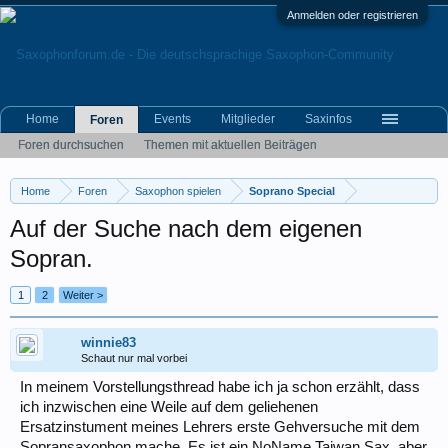
Anmelden oder registrieren
Home
Events
Mitglieder
Saxinfos
Foren
Foren durchsuchen
Themen mit aktuellen Beiträgen
Home
Foren
Saxophon spielen
Soprano Special
Auf der Suche nach dem eigenen
Sopran.
1
2
Weiter >
winnie83
Schaut nur mal vorbei
In meinem Vorstellungsthread habe ich ja schon erzählt, dass
ich inzwischen eine Weile auf dem geliehenen
Ersatzinstument meines Lehrers erste Gehversuche mit dem
Sopransaxophon mache. Es ist ein NoName Taiwan Sax, aber