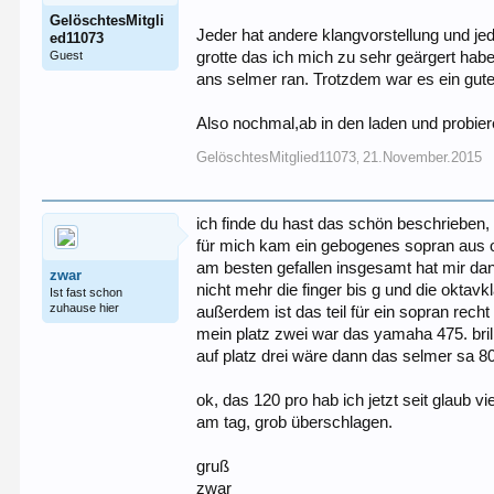
GelöschtesMitgli
Jeder hat andere klangvorstellung und jed
ed11073
Guest
grotte das ich mich zu sehr geärgert habe
ans selmer ran. Trotzdem war es ein gute
Also nochmal,ab in den laden und probieren
GelöschtesMitglied11073
21.November.2015
,
ich finde du hast das schön beschrieben,
für mich kam ein gebogenes sopran aus opt
am besten gefallen insgesamt hat mir dan
zwar
nicht mehr die finger bis g und die oktav
Ist fast schon
zuhause hier
außerdem ist das teil für ein sopran rech
mein platz zwei war das yamaha 475. brill
auf platz drei wäre dann das selmer sa 8
ok, das 120 pro hab ich jetzt seit glaub v
am tag, grob überschlagen.
gruß
zwar