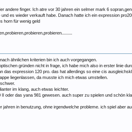
er andere finger. Ich atre vor 30 jahren ein selmer mark 6 sopran,gene
 und es wieder verkauft habe. Danach hatte ich ein expression pro200
s horn für wenig geld
,probieren,probieren,probieren.........
 nach ähnlichen kriterien bin ich auch vorgegangen.
ischen gründen nicht in frage, ich habe mich also in erster linie dur
n das expression 120 pro. das hat allerdings so eine cis ausgleichs
klappe liegenlassen, da musste ich mich etwas umstellen.
t schwer.
ianter im klang, auch etwas leichter.
0 II oder das yana 981 gewesen. auch super zu spielen und schön kla
ier jahren in benutzung, ohne irgendwelche probleme. ich spiel aber auc