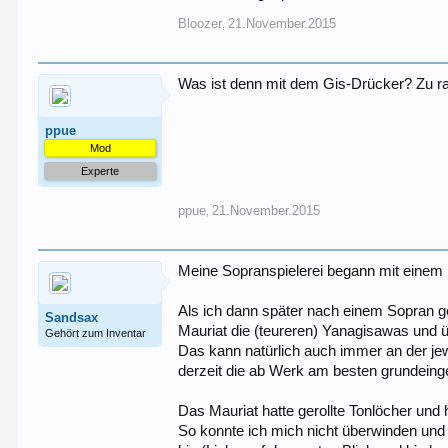
Bloozer
21.November.2015
,
Was ist denn mit dem Gis-Drücker? Zu r
ppue
Mod
Experte
ppue
21.November.2015
,
Meine Sopranspielerei begann mit einem M
Als ich dann später nach einem Sopran g
Sandsax
Mauriat die (teureren) Yanagisawas und ü
Gehört zum Inventar
Das kann natürlich auch immer an der je
derzeit die ab Werk am besten grundeinge
Das Mauriat hatte gerollte Tonlöcher und h
So konnte ich mich nicht überwinden un