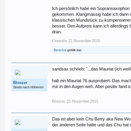
Ich persönlich habe ein Sopransaxophon 
gekommen. Klangmässig habe ich dann mit
klassischen Mundstück zu kompensieren. Ic
besser. Den Aufpreis kann ich allerdings
dran.
Florentin
21.November.2015
,
Bereckis
gefällt das.
sandsax schrieb: "...das Mauriat (ich wei
hab ein Mauriat 76 ausprobiert. Das mach
Bloozer
mir in den Augen weh. Aber positiv fand i
Strebt nach Höherem
Bloozer
21.November.2015
,
Das ist aber kein Chu Berry aka New Wond
der anderen Seite hatte und das Chu hat d