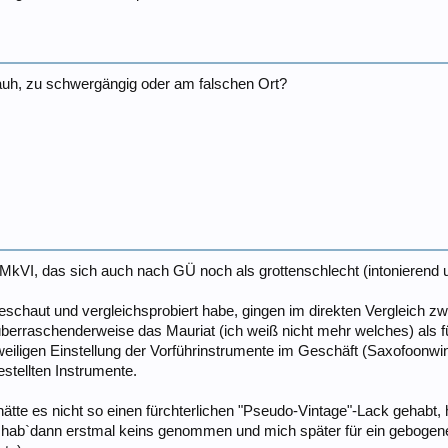
auh, zu schwergängig oder am falschen Ort?
kVI, das sich auch nach GÜ noch als grottenschlecht (intonierend u
eschaut und vergleichsprobiert habe, gingen im direkten Vergleich z
berraschenderweise das Mauriat (ich weiß nicht mehr welches) als fü
weiligen Einstellung der Vorführinstrumente im Geschäft (Saxofoon
stellten Instrumente.
ätte es nicht so einen fürchterlichen "Pseudo-Vintage"-Lack gehabt, hä
d hab`dann erstmal keins genommen und mich später für ein gebogen