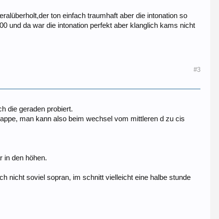
ralüberholt,der ton einfach traumhaft aber die intonation so
0 und da war die intonation perfekt aber klanglich kams nicht
#3
ch die geraden probiert.
klappe, man kann also beim wechsel vom mittleren d zu cis
r in den höhen.
h nicht soviel sopran, im schnitt vielleicht eine halbe stunde