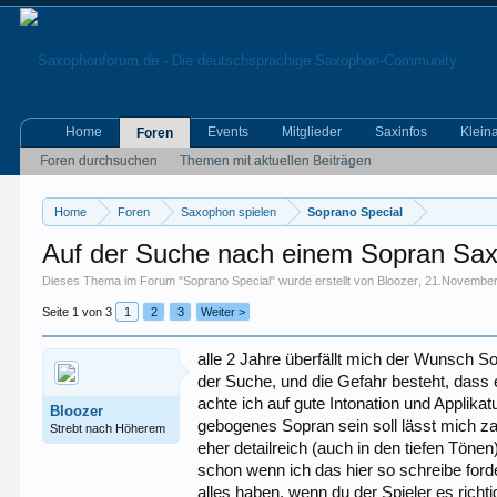
Home
Events
Mitglieder
Saxinfos
Klein
Foren
Foren durchsuchen
Themen mit aktuellen Beiträgen
Home
Foren
Saxophon spielen
Soprano Special
Auf der Suche nach einem Sopran Sa
Dieses Thema im Forum "
Soprano Special
" wurde erstellt von
Bloozer
,
21.November
Seite 1 von 3
1
2
3
Weiter >
alle 2 Jahre überfällt mich der Wunsch 
der Suche, und die Gefahr besteht, dass 
achte ich auf gute Intonation und Applika
Bloozer
gebogenes Sopran sein soll lässt mich za
Strebt nach Höherem
eher detailreich (auch in den tiefen Tönen
schon wenn ich das hier so schreibe forde
alles haben, wenn du der Spieler es richtig