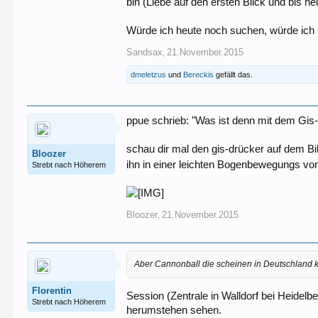
bin (Liebe auf den ersten Blick und bis he
Würde ich heute noch suchen, würde ic
Sandsax
21.November.2015
,
dmeletzus
und
Bereckis
gefällt das.
ppue schrieb: "Was ist denn mit dem Gis
schau dir mal den gis-drücker auf dem Bi
Bloozer
ihn in einer leichten Bogenbewegungs vo
Strebt nach Höherem
Bloozer
21.November.2015
,
Aber Cannonball die scheinen in Deutschland k
Florentin
Session (Zentrale in Walldorf bei Heidelb
Strebt nach Höherem
herumstehen sehen.