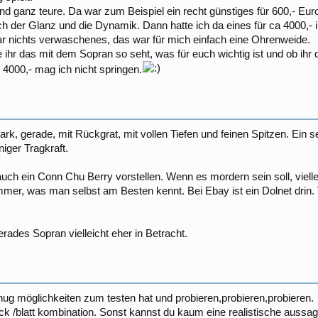
und ganz teure. Da war zum Beispiel ein recht günstiges für 600,- Euro,
ach der Glanz und die Dynamik. Dann hatte ich da eines für ca 4000,- i
r nichts verwaschenes, das war für mich einfach eine Ohrenweide.
 ihr das mit dem Sopran so seht, was für euch wichtig ist und ob ihr 
 4000,- mag ich nicht springen.
rk, gerade, mit Rückgrat, mit vollen Tiefen und feinen Spitzen. Ein s
iger Tragkraft.
uch ein Conn Chu Berry vorstellen. Wenn es mordern sein soll, viell
er, was man selbst am Besten kennt. Bei Ebay ist ein Dolnet drin. Vie
rades Sopran vielleicht eher in Betracht.
ug möglichkeiten zum testen hat und probieren,probieren,probieren.
ück /blatt kombination. Sonst kannst du kaum eine realistische aussage