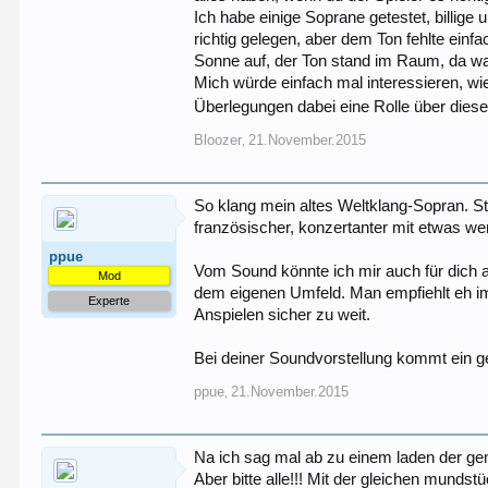
Ich habe einige Soprane getestet, billige 
richtig gelegen, aber dem Ton fehlte einf
Sonne auf, der Ton stand im Raum, da wa
Mich würde einfach mal interessieren, wie
Überlegungen dabei eine Rolle über diese
Bloozer
21.November.2015
,
So klang mein altes Weltklang-Sopran. Sta
französischer, konzertanter mit etwas wen
ppue
Vom Sound könnte ich mir auch für dich a
Mod
dem eigenen Umfeld. Man empfiehlt eh imm
Experte
Anspielen sicher zu weit.
Bei deiner Soundvorstellung kommt ein ge
ppue
21.November.2015
,
Na ich sag mal ab zu einem laden der gen
Aber bitte alle!!! Mit der gleichen mundst