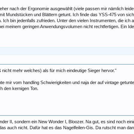
eher nach der Ergonomie ausgewählt (viele passen mir nämlich leid
 Mundstücken und Blättern getunt. Ich finde das YSS-475 von sich a
h bin jedenfalls zufrieden. Unter den vielen Instrumenten, die ich a
 bei meinem geringen Anwendungsvolumen nicht rechtfertigen. Ein Idea
ß nicht mehr welches) als für mich eindeutige Sieger hervor."
te mir vom handling Schwierigkeiten und naja der auf vintage getunte 
ch den kernigen Ton.
er II, sondern ein New Wonder I, Bloozer. Na gut, es sind noch eini
as auch nicht. Dafür hat es das Nagelfeilen-Gis. Da rutscht man dann