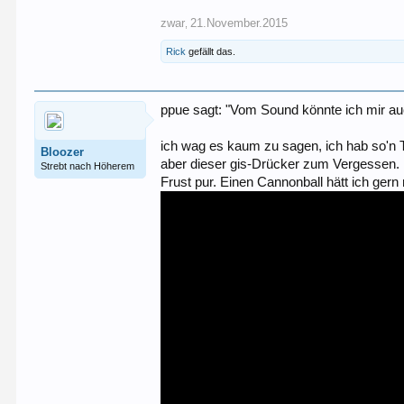
zwar
21.November.2015
,
Rick
gefällt das.
ppue sagt: "Vom Sound könnte ich mir auc
ich wag es kaum zu sagen, ich hab so'n Tei
Bloozer
aber dieser gis-Drücker zum Vergessen. 
Strebt nach Höherem
Frust pur. Einen Cannonball hätt ich gern 