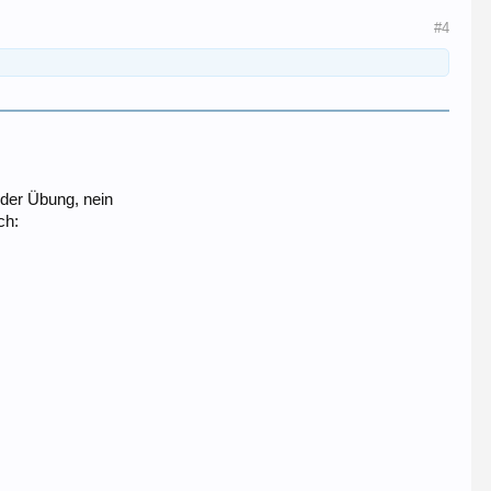
#4
 der Übung, nein
ch: