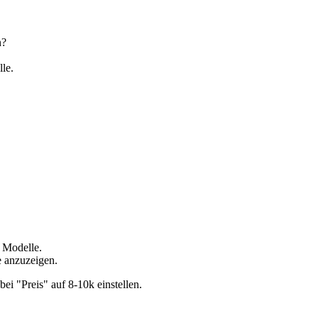
n?
lle.
e Modelle.
e anzuzeigen.
ei "Preis" auf 8-10k einstellen.