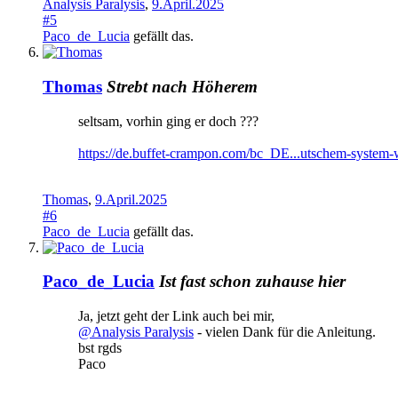
Analysis Paralysis
,
9.April.2025
#5
Paco_de_Lucia
gefällt das.
Thomas
Strebt nach Höherem
seltsam, vorhin ging er doch ???
https://de.buffet-crampon.com/bc_DE...utschem-system-
Thomas
,
9.April.2025
#6
Paco_de_Lucia
gefällt das.
Paco_de_Lucia
Ist fast schon zuhause hier
Ja, jetzt geht der Link auch bei mir,
@Analysis Paralysis
- vielen Dank für die Anleitung.
bst rgds
Paco