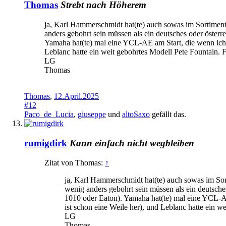
Thomas
Strebt nach Höherem
ja, Karl Hammerschmidt hat(te) auch sowas im Sortiment
anders gebohrt sein müssen als ein deutsches oder öster
Yamaha hat(te) mal eine YCL-AE am Start, die wenn ich mi
Leblanc hatte ein weit gebohrtes Modell Pete Fountain. F
LG
Thomas
Thomas
,
12.April.2025
#12
Paco_de_Lucia
,
giuseppe
und
altoSaxo
gefällt das.
rumigdirk
Kann einfach nicht wegbleiben
Zitat von Thomas:
↑
ja, Karl Hammerschmidt hat(te) auch sowas im Sor
wenig anders gebohrt sein müssen als ein deutsche
1010 oder Eaton). Yamaha hat(te) mal eine YCL-AE 
ist schon eine Weile her), und Leblanc hatte ein w
LG
Thomas