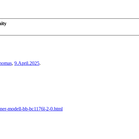
ity
homas
,
9.April.2025
.
ner-modell-bb-bc1176l-2-0.html