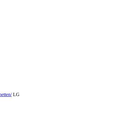
netten/
LG