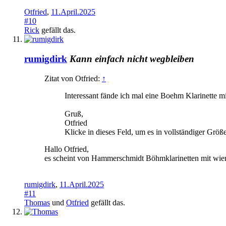
Otfried
,
11.April.2025
#10
Rick
gefällt das.
rumigdirk
Kann einfach nicht wegbleiben
Zitat von Otfried:
↑
Interessant fände ich mal eine Boehm Klarinette 
Gruß,
Otfried
Klicke in dieses Feld, um es in vollständiger Größ
Hallo Otfried,
es scheint von Hammerschmidt Böhmklarinetten mit wi
rumigdirk
,
11.April.2025
#11
Thomas
und
Otfried
gefällt das.