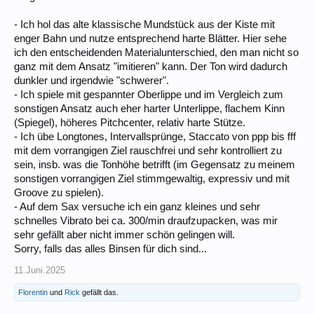
- Ich hol das alte klassische Mundstück aus der Kiste mit
enger Bahn und nutze entsprechend harte Blätter. Hier sehe
ich den entscheidenden Materialunterschied, den man nicht so
ganz mit dem Ansatz "imitieren" kann. Der Ton wird dadurch
dunkler und irgendwie "schwerer".
- Ich spiele mit gespannter Oberlippe und im Vergleich zum
sonstigen Ansatz auch eher harter Unterlippe, flachem Kinn
(Spiegel), höheres Pitchcenter, relativ harte Stütze.
- Ich übe Longtones, Intervallsprünge, Staccato von ppp bis fff
mit dem vorrangigen Ziel rauschfrei und sehr kontrolliert zu
sein, insb. was die Tonhöhe betrifft (im Gegensatz zu meinem
sonstigen vorrangigen Ziel stimmgewaltig, expressiv und mit
Groove zu spielen).
- Auf dem Sax versuche ich ein ganz kleines und sehr
schnelles Vibrato bei ca. 300/min draufzupacken, was mir
sehr gefällt aber nicht immer schön gelingen will.
Sorry, falls das alles Binsen für dich sind...
11.Juni.2025
Florentin
und
Rick
gefällt das.