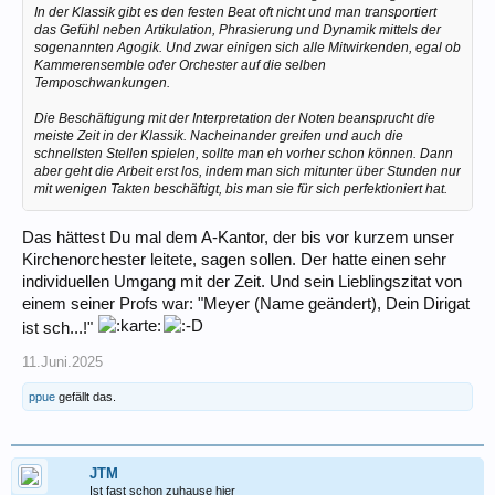
In der Klassik gibt es den festen Beat oft nicht und man transportiert
das Gefühl neben Artikulation, Phrasierung und Dynamik mittels der
sogenannten Agogik. Und zwar einigen sich alle Mitwirkenden, egal ob
Kammerensemble oder Orchester auf die selben
Temposchwankungen.
Die Beschäftigung mit der Interpretation der Noten beansprucht die
meiste Zeit in der Klassik. Nacheinander greifen und auch die
schnellsten Stellen spielen, sollte man eh vorher schon können. Dann
aber geht die Arbeit erst los, indem man sich mitunter über Stunden nur
mit wenigen Takten beschäftigt, bis man sie für sich perfektioniert hat.
Das hättest Du mal dem A-Kantor, der bis vor kurzem unser
Kirchenorchester leitete, sagen sollen. Der hatte einen sehr
individuellen Umgang mit der Zeit. Und sein Lieblingszitat von
einem seiner Profs war: "Meyer (Name geändert), Dein Dirigat
ist sch...!"
11.Juni.2025
ppue
gefällt das.
JTM
Ist fast schon zuhause hier