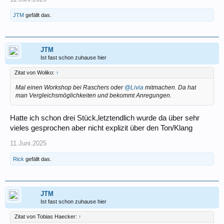
JTM
gefällt das.
JTM
Ist fast schon zuhause hier
Zitat von Woliko:
↑
Mal einen Workshop bei Raschers oder
@Livia
mitmachen. Da hat
man Vergleichsmöglichkeiten und bekommt Anregungen.
Hatte ich schon drei Stück,letztendlich wurde da über sehr
vieles gesprochen aber nicht explizit über den Ton/Klang
11.Juni.2025
Rick
gefällt das.
JTM
Ist fast schon zuhause hier
Zitat von Tobias Haecker:
↑