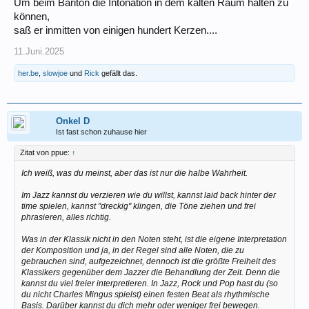
Um beim Bariton die Intonation in dem kalten Raum halten zu
können,
saß er inmitten von einigen hundert Kerzen....
11.Juni.2025
her.be
,
slowjoe
und
Rick
gefällt das.
Onkel D
Ist fast schon zuhause hier
Zitat von ppue:
↑
Ich weiß, was du meinst, aber das ist nur die halbe Wahrheit.
Im Jazz kannst du verzieren wie du willst, kannst laid back hinter der
time spielen, kannst "dreckig" klingen, die Töne ziehen und frei
phrasieren, alles richtig.
Was in der Klassik nicht in den Noten steht, ist die eigene Interpretation
der Komposition und ja, in der Regel sind alle Noten, die zu
gebrauchen sind, aufgezeichnet, dennoch ist die größte Freiheit des
Klassikers gegenüber dem Jazzer die Behandlung der Zeit. Denn die
kannst du viel freier interpretieren. In Jazz, Rock und Pop hast du (so
du nicht Charles Mingus spielst) einen festen Beat als rhythmische
Basis. Darüber kannst du dich mehr oder weniger frei bewegen.