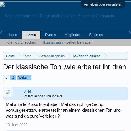
Anmelden oder registrieren
Home
Events
Mitglieder
Saxinfos
Foren
Kleinanzeigen
Foren durchsuchen
Themen mit aktuellen Beiträgen
Home
Foren
Saxophon spielen
Saxophon spielen
Der klassische Ton ,wie arbeitet ihr dran
1
2
Weiter >
JTM
Ist fast schon zuhause hier
Mal an alle Klassikliebhaber. Mal das richtige Setup
vorausgesetzt,wie arbeitet ihr an einem klassischen Ton,und
was sind da eure Vorbilder ?
10.Juni.2025