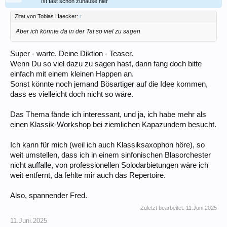
Ist fast schon zuhause hier
Zitat von Tobias Haecker:
↑
Aber ich könnte da in der Tat so viel zu sagen
Super - warte, Deine Diktion - Teaser.
Wenn Du so viel dazu zu sagen hast, dann fang doch bitte
einfach mit einem kleinen Happen an.
Sonst könnte noch jemand Bösartiger auf die Idee kommen,
dass es vielleicht doch nicht so wäre.
Das Thema fände ich interessant, und ja, ich habe mehr als
einen Klassik-Workshop bei ziemlichen Kapazundern besucht.
Ich kann für mich (weil ich auch Klassiksaxophon höre), so
weit umstellen, dass ich in einem sinfonischen Blasorchester
nicht auffalle, von professionellen Solodarbietungen wäre ich
weit entfernt, da fehlte mir auch das Repertoire.
Also, spannender Fred.
Zuletzt bearbeitet:
11.Juni.2025
11.Juni.2025