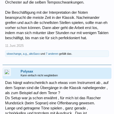
Orchester auf die selben Temposchwankungen.
Die Beschäftigung mit der Interpretation der Noten
beansprucht die meiste Zeit in der Klassik. Nacheinander
greifen und auch die schnellsten Stellen spielen, sollte man eh
vorher schon können. Dann aber geht die Arbeit erst los,
indem man sich mitunter über Stunden nur mit wenigen Takten
beschäftigt, bis man sie für sich perfektioniert hat.
11.Juni.2025
slowchange
,
a.g.
,
altoSaxo
und
7 anderen
gefällt das.
Polysax
Kann einfach nicht wegbleiben
Das hängt wahrscheinlich auch etwas vom Instrument ab , auf
dem Sopran sind die Übergänge in die Klassik naheliegender ,
als zum Beispiel auf dem Tenor ?
Ds Setup war ja schon erwähnt , für mich ist das Rascher
Mundstück (beim Sopran) eine Offenbarung gewesen.
Lange und getragene Töne spielen , ganz gerade ,
schnörkellos und trotzdem mit Ausdruck . Das ist