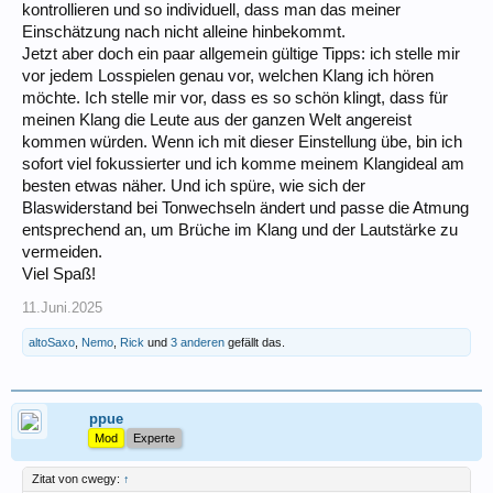
kontrollieren und so individuell, dass man das meiner
Einschätzung nach nicht alleine hinbekommt.
Jetzt aber doch ein paar allgemein gültige Tipps: ich stelle mir
vor jedem Losspielen genau vor, welchen Klang ich hören
möchte. Ich stelle mir vor, dass es so schön klingt, dass für
meinen Klang die Leute aus der ganzen Welt angereist
kommen würden. Wenn ich mit dieser Einstellung übe, bin ich
sofort viel fokussierter und ich komme meinem Klangideal am
besten etwas näher. Und ich spüre, wie sich der
Blaswiderstand bei Tonwechseln ändert und passe die Atmung
entsprechend an, um Brüche im Klang und der Lautstärke zu
vermeiden.
Viel Spaß!
11.Juni.2025
altoSaxo
,
Nemo
,
Rick
und
3 anderen
gefällt das.
ppue
Mod
Experte
Zitat von cwegy:
↑