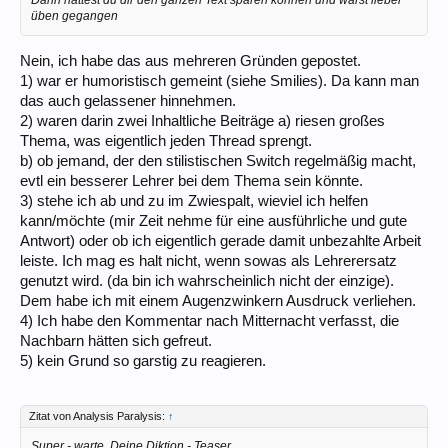
Dann hättest du dir den ganzen Text sparen können und wärst lieber
üben gegangen
Nein, ich habe das aus mehreren Gründen gepostet.
1) war er humoristisch gemeint (siehe Smilies). Da kann man
das auch gelassener hinnehmen.
2) waren darin zwei Inhaltliche Beiträge a) riesen großes
Thema, was eigentlich jeden Thread sprengt.
b) ob jemand, der den stilistischen Switch regelmäßig macht,
evtl ein besserer Lehrer bei dem Thema sein könnte.
3) stehe ich ab und zu im Zwiespalt, wieviel ich helfen
kann/möchte (mir Zeit nehme für eine ausführliche und gute
Antwort) oder ob ich eigentlich gerade damit unbezahlte Arbeit
leiste. Ich mag es halt nicht, wenn sowas als Lehrerersatz
genutzt wird. (da bin ich wahrscheinlich nicht der einzige).
Dem habe ich mit einem Augenzwinkern Ausdruck verliehen.
4) Ich habe den Kommentar nach Mitternacht verfasst, die
Nachbarn hätten sich gefreut.
5) kein Grund so garstig zu reagieren.
Zitat von Analysis Paralysis:
↑
Super - warte, Deine Diktion - Teaser.