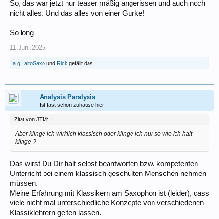
So, das war jetzt nur teaser mäßig angerissen und auch noch
nicht alles. Und das alles von einer Gurke!
So long
11.Juni.2025
a.g.
,
altoSaxo
und
Rick
gefällt das.
Analysis Paralysis
Ist fast schon zuhause hier
Zitat von JTM:
↑
Aber klinge ich wirklich klassisch oder klinge ich nur so wie ich halt
klinge ?
Das wirst Du Dir halt selbst beantworten bzw. kompetenten
Unterricht bei einem klassisch geschulten Menschen nehmen
müssen.
Meine Erfahrung mit Klassikern am Saxophon ist (leider), dass
viele nicht mal unterschiedliche Konzepte von verschiedenen
Klassiklehrern gelten lassen.