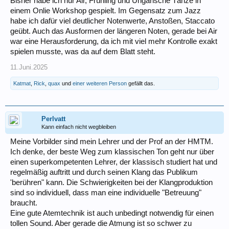
Bisher habe ich nur Air, Frühling und Ungarische Tänze in
einem Onlie Workshop gespielt. Im Gegensatz zum Jazz
habe ich dafür viel deutlicher Notenwerte, Anstoßen, Staccato
geübt. Auch das Ausformen der längeren Noten, gerade bei Air
war eine Herausforderung, da ich mit viel mehr Kontrolle exakt
spielen musste, was da auf dem Blatt steht.
11.Juni.2025
Katmat
,
Rick
,
quax
und
einer weiteren Person
gefällt das.
Perlvatt
Kann einfach nicht wegbleiben
Meine Vorbilder sind mein Lehrer und der Prof an der HMTM.
Ich denke, der beste Weg zum klassischen Ton geht nur über
einen superkompetenten Lehrer, der klassisch studiert hat und
regelmäßig auftritt und durch seinen Klang das Publikum
'berühren" kann. Die Schwierigkeiten bei der Klangproduktion
sind so individuell, dass man eine individuelle "Betreuung"
braucht.
Eine gute Atemtechnik ist auch unbedingt notwendig für einen
tollen Sound. Aber gerade die Atmung ist so schwer zu