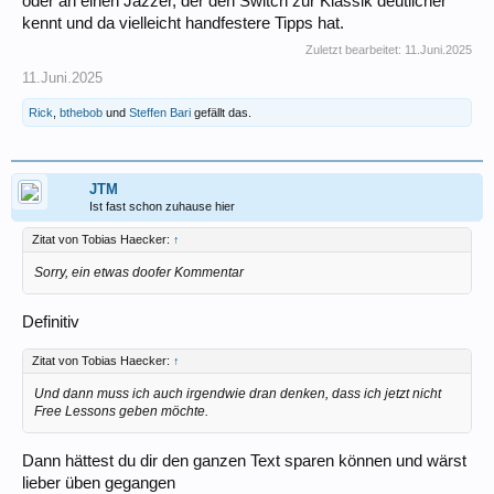
oder an einen Jazzer, der den Switch zur Klassik deutlicher
kennt und da vielleicht handfestere Tipps hat.
Zuletzt bearbeitet:
11.Juni.2025
11.Juni.2025
Rick
,
bthebob
und
Steffen Bari
gefällt das.
JTM
Ist fast schon zuhause hier
Zitat von Tobias Haecker:
↑
Sorry, ein etwas doofer Kommentar
Definitiv
Zitat von Tobias Haecker:
↑
Und dann muss ich auch irgendwie dran denken, dass ich jetzt nicht
Free Lessons geben möchte.
Dann hättest du dir den ganzen Text sparen können und wärst
lieber üben gegangen