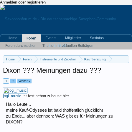
Anmelden oder registrieren
Home
Events
Mitglieder
Saxinfos
Foren
Kleinanzeigen
Foren durchsuchen
Themen mit aktuellen Beiträgen
Home
Foren
Instrumente und Zubehör
Kaufberatung
Dixon ??? Meinungen dazu ???
1
2
Weiter >
jogi_music
Ist fast schon zuhause hier
Hallo Leute...
meine Kauf-Odyssee ist bald (hoffentlich glücklich)
zu Ende... aber dennoch: WAS gibt es für Meinungen zu
DIXON?