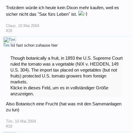
Trotzdem würde ich heute kein Dixon mehr kaufen, weil es
sicher nicht das "Sax fürs Leben" ist.
Claus
,
10.Mai.2004
#18
Tim
Ist fast schon zuhause hier
Though botanically a fruit, in 1893 the U.S. Supreme Court
ruled the tomato was a vegetable (NIX v. HEDDEN, 149
U.S. 304). The import tax placed on vegetables (but not
fruits) protected U.S. tomato growers from foreign
markets.
Klicke in dieses Feld, um es in vollständiger Größe
anzuzeigen.
Also Botanisch eine Frucht (hat was mit den Samenanlagen
zu tun)
Tim
,
10.Mai.2004
#19