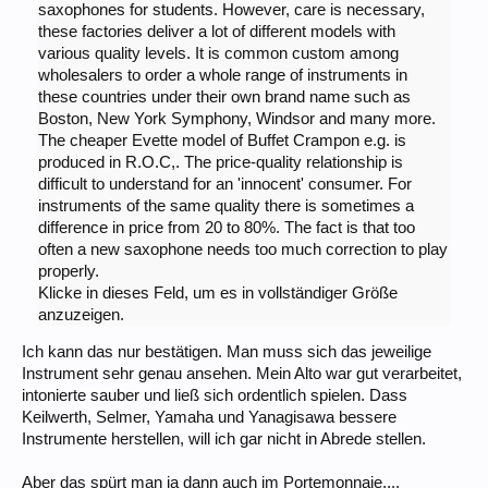
saxophones for students. However, care is necessary,
these factories deliver a lot of different models with
various quality levels. It is common custom among
wholesalers to order a whole range of instruments in
these countries under their own brand name such as
Boston, New York Symphony, Windsor and many more.
The cheaper Evette model of Buffet Crampon e.g. is
produced in R.O.C,. The price-quality relationship is
difficult to understand for an 'innocent' consumer. For
instruments of the same quality there is sometimes a
difference in price from 20 to 80%. The fact is that too
often a new saxophone needs too much correction to play
properly.
Klicke in dieses Feld, um es in vollständiger Größe
anzuzeigen.
Ich kann das nur bestätigen. Man muss sich das jeweilige
Instrument sehr genau ansehen. Mein Alto war gut verarbeitet,
intonierte sauber und ließ sich ordentlich spielen. Dass
Keilwerth, Selmer, Yamaha und Yanagisawa bessere
Instrumente herstellen, will ich gar nicht in Abrede stellen.
Aber das spürt man ja dann auch im Portemonnaie....