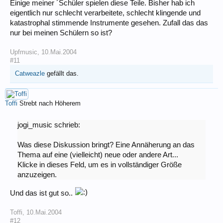
Einige meiner ´Schüler spielen diese Teile. Bisher hab ich
eigentlich nur schlecht verarbeitete, schlecht klingende und
katastrophal stimmende Instrumente gesehen. Zufall das das
nur bei meinen Schülern so ist?
Upfmusic
,
10.Mai.2004
#11
Catweazle
gefällt das.
Toffi
Strebt nach Höherem
jogi_music schrieb:
Was diese Diskussion bringt? Eine Annäherung an das
Thema auf eine (vielleicht) neue oder andere Art...
Klicke in dieses Feld, um es in vollständiger Größe
anzuzeigen.
Und das ist gut so..
Toffi
,
10.Mai.2004
#12