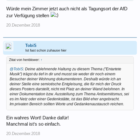
Würde mein Zimmer jetzt auch nicht als Tagungsort der AfD
zur Verfügung stellen
20.Dezember.2018
TobiS
Ist fast schon zuhause hier
Zitat von henblower:
↑
@TobiS
: Deine ablehnende Haltung zu diesem Thema ("Entartete
Musik") trägst du tief in dir und musst sie weder dir noch einem
Besucher deiner Wohnung dokumentieren. Deshalb würde ich an
deiner Stelle eine semiotische Entgleisung, die für mich der Druck
dieses Posters darstellt, nicht mit Platz an deiner Wand belohnen. In
einer Dokumentation bzw. Ausstellung zum Thema Antisemitismus, sei
es im Netz oder einer Gedenkstätte, ist das Bild eher angebracht.
Im privaten Bereich sollten Worte und Gedankenaustausch reichen.
Ein wahres Wort! Danke dafür!
Manchmal ist‘s so einfach.
20.Dezember.2018