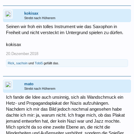
kokisax
Strebt nach Höherem
Seinen wir froh ein tolles Instrument wie das Saxophon in
Freiheit und nicht versteckt im Untergrund spielen zu dürfen.
kokisax
20.Dezember.2018
Rick
,
sachsin
und
TobiS
gefällt das.
mato
Strebt nach Höherem
Ich fande die Idee auch unsinnig, sich als Wandschmuck ein
Hetz- und Propagandaplakat der Nazis aufzuhängen.
Nachdem ich mir das Bild jedoch nochmal angesehen habe
dachte ich mir: ja, warum nicht. Ich frage mich, ob das Plakat
jemand entworfen hat, der kein Nazi war und Jazz mochte.
Mich spricht da so eine zweite Ebene an, die nicht die
Minderheiten und Außenseiter verhöhnt, sondern die Spießer