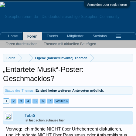
Anmelden oder registrieren
Home
Events
Mitglieder
Saxinfos
Foren
Foren durchsuchen
Themen mit aktuellen Beiträgen
Foren
...
Eigene (musikrelevante) Themen
„Entartete Musik“-Poster:
Geschmacklos?
Status des Themas:
Es sind keine weiteren Antworten möglich.
1
2
3
4
5
6
7
Weiter >
TobiS
Ist fast schon zuhause hier
Vorweg: Ich möchte NICHT über Urheberrecht diskutieren,
und ich möchte NICHT über Rassismus oder Antisemitismus