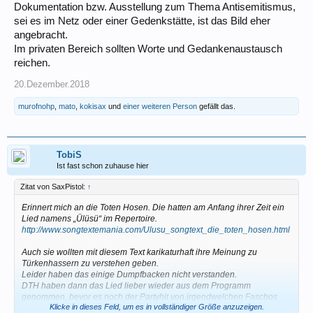
Dokumentation bzw. Ausstellung zum Thema Antisemitismus,
sei es im Netz oder einer Gedenkstätte, ist das Bild eher
angebracht.
Im privaten Bereich sollten Worte und Gedankenaustausch
reichen.
20.Dezember.2018
murofnohp
,
mato
,
kokisax
und
einer weiteren Person
gefällt das.
TobiS
Ist fast schon zuhause hier
Zitat von SaxPistol:
↑
Erinnert mich an die Toten Hosen. Die hatten am Anfang ihrer Zeit ein
Lied namens „Ülüsü“ im Repertoire.
http://www.songtextemania.com/Ulusu_songtext_die_toten_hosen.html
Auch sie wollten mit diesem Text karikaturhaft ihre Meinung zu
Türkenhassern zu verstehen geben.
Leider haben das einige Dumpfbacken nicht verstanden.
DTH haben dann das Lied lieber wieder aus dem Programm
genommen, bevor es noch der Partyhit von irgendwelchen Faschos
Klicke in dieses Feld, um es in vollständiger Größe anzuzeigen.
wurde.