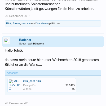
und humorlosen Soldatenmenschen.
Künstler würden ja oft gezwungen für die Nazi zu arbeiten.
20.Dezember.2018
Rick
,
Saxax
,
sachsin
und
3 anderen
gefällt das.
Badener
Strebt nach Höherem
Hallo TobiS,
da passt mein heute hier unter Weihnachten 2018 gepostetes
Bild eher an die Wand....
Anhänge:
IMG_6627.JPG
Dateigröße:
99,9 KB
Aufrufe:
45
20.Dezember.2018