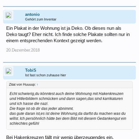
antonio
Gehört zum Inventar
Ein Plakat in der Wohnung ist ja Deko. Ob dieses nun als
Deko taugt? Eher nicht. Ich finde solche Plakate sollten nur in
einem entsprechenden Kontext gezeigt werden.
20.Dezember.2018
TobiS
Ist fast schon zuhause hier
Zitat von Huuuup:
↑
Echt schwierig,du könntest auch deine Wohnung mit Hakenkreuzen
und Hitlerbildern schmücken und dann sagen,das sind karrikaturen
und ich hasse die nazi.
Die frage ist ob dir das jeder abnimmt.
das gute daran ist,es ist deine Wohnung,da darfst du machen was du
willst. Ich persöhnlich hätte bei dem Bild mit diesem Gedankengut ein
schlechtes gefühl
Bei Hakenkreuzen fällt mir wenig überzeugendes ein.