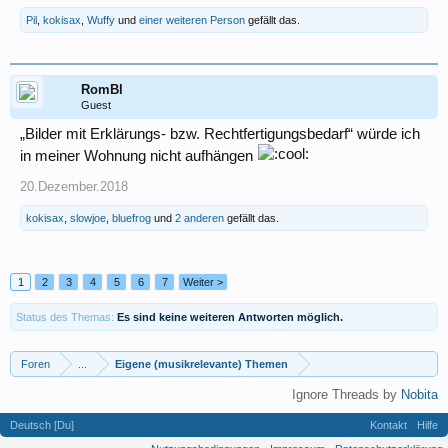
Pil
,
kokisax
,
Wuffy
und
einer weiteren Person
gefällt das.
RomBl
Guest
„Bilder mit Erklärungs- bzw. Rechtfertigungsbedarf“ würde ich
in meiner Wohnung nicht aufhängen
20.Dezember.2018
kokisax
,
slowjoe
,
bluefrog
und
2 anderen
gefällt das.
1
2
3
4
5
6
7
Weiter >
Status des Themas:
Es sind keine weiteren Antworten möglich.
Foren
...
Eigene (musikrelevante) Themen
Ignore Threads by
Nobita
Deutsch [Du]
Kontakt
Hilfe