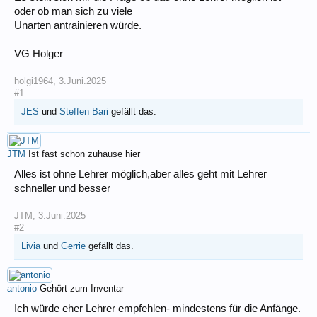
oder ob man sich zu viele
Unarten antrainieren würde.
VG Holger
holgi1964
,
3.Juni.2025
#1
JES
und
Steffen Bari
gefällt das.
JTM
Ist fast schon zuhause hier
Alles ist ohne Lehrer möglich,aber alles geht mit Lehrer
schneller und besser
JTM
,
3.Juni.2025
#2
Livia
und
Gerrie
gefällt das.
antonio
Gehört zum Inventar
Ich würde eher Lehrer empfehlen- mindestens für die Anfänge.