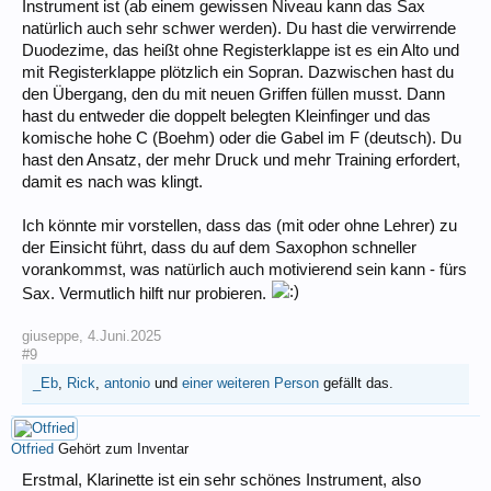
Instrument ist (ab einem gewissen Niveau kann das Sax
natürlich auch sehr schwer werden). Du hast die verwirrende
Duodezime, das heißt ohne Registerklappe ist es ein Alto und
mit Registerklappe plötzlich ein Sopran. Dazwischen hast du
den Übergang, den du mit neuen Griffen füllen musst. Dann
hast du entweder die doppelt belegten Kleinfinger und das
komische hohe C (Boehm) oder die Gabel im F (deutsch). Du
hast den Ansatz, der mehr Druck und mehr Training erfordert,
damit es nach was klingt.
Ich könnte mir vorstellen, dass das (mit oder ohne Lehrer) zu
der Einsicht führt, dass du auf dem Saxophon schneller
vorankommst, was natürlich auch motivierend sein kann - fürs
Sax. Vermutlich hilft nur probieren.
giuseppe
,
4.Juni.2025
#9
_Eb
,
Rick
,
antonio
und
einer weiteren Person
gefällt das.
Otfried
Gehört zum Inventar
Erstmal, Klarinette ist ein sehr schönes Instrument, also