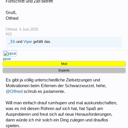
Fortschritt und Ziel betrifft
Gruß,
Otfried
Otfried
,
4.Juni.2025
#10
_Eb
und
Viper
gefällt das.
ppue
Mod
Experte
Es gibt ja völlig unterschiedliche Zielsetzungen und
Motivationen beim Erlernen der Schwarzwurzel, hehe,
@Otfried
schrub es justamente.
Will man einfach drauf rumhupen und mal auskundschaften,
was es mit diesen Röhren auf sich hat, hat Spaß am
Ausprobieren und freut sich auf neue Herausforderungen,
dann würde ich mir solch ein Ding zulegen und drauflos
spielen.