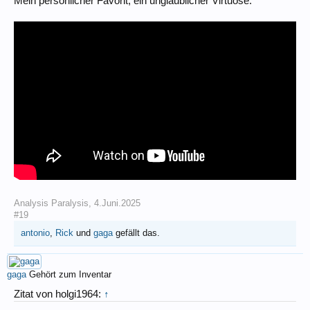
Mein persönlicher Favorit, ein unglaublicher Virtuose:
Analysis Paralysis
,
4.Juni.2025
#19
antonio
,
Rick
und
gaga
gefällt das.
gaga
Gehört zum Inventar
Zitat von holgi1964:
↑