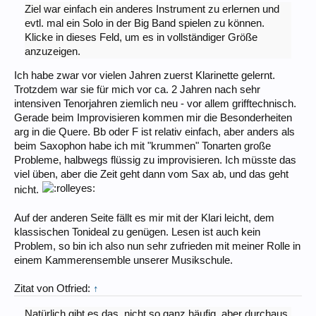
Ziel war einfach ein anderes Instrument zu erlernen und
evtl. mal ein Solo in der Big Band spielen zu können.
Klicke in dieses Feld, um es in vollständiger Größe
anzuzeigen.
Ich habe zwar vor vielen Jahren zuerst Klarinette gelernt.
Trotzdem war sie für mich vor ca. 2 Jahren nach sehr
intensiven Tenorjahren ziemlich neu - vor allem grifftechnisch.
Gerade beim Improvisieren kommen mir die Besonderheiten
arg in die Quere. Bb oder F ist relativ einfach, aber anders als
beim Saxophon habe ich mit "krummen" Tonarten große
Probleme, halbwegs flüssig zu improvisieren. Ich müsste das
viel üben, aber die Zeit geht dann vom Sax ab, und das geht
nicht.
Auf der anderen Seite fällt es mir mit der Klari leicht, dem
klassischen Tonideal zu genügen. Lesen ist auch kein
Problem, so bin ich also nun sehr zufrieden mit meiner Rolle in
einem Kammerensemble unserer Musikschule.
Zitat von Otfried:
↑
Natürlich gibt es das, nicht so ganz häufig, aber durchaus