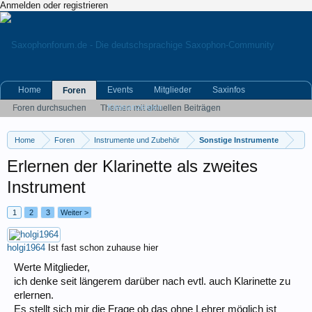
Anmelden oder registrieren
Home
Events
Mitglieder
Saxinfos
Foren
Kleinanzeigen
Foren durchsuchen
Themen mit aktuellen Beiträgen
Home
Foren
Instrumente und Zubehör
Sonstige Instrumente
Erlernen der Klarinette als zweites
Instrument
1
2
3
Weiter >
holgi1964
Ist fast schon zuhause hier
Werte Mitglieder,
ich denke seit längerem darüber nach evtl. auch Klarinette zu
erlernen.
Es stellt sich mir die Frage ob das ohne Lehrer möglich ist