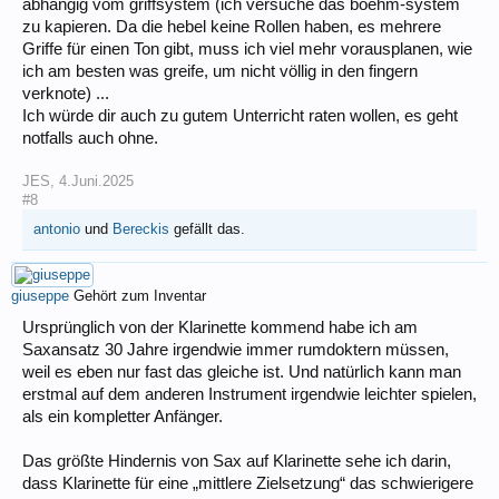
abhängig vom griffsystem (ich versuche das boehm-system
zu kapieren. Da die hebel keine Rollen haben, es mehrere
Griffe für einen Ton gibt, muss ich viel mehr vorausplanen, wie
ich am besten was greife, um nicht völlig in den fingern
verknote) ...
Ich würde dir auch zu gutem Unterricht raten wollen, es geht
notfalls auch ohne.
JES
,
4.Juni.2025
#8
antonio
und
Bereckis
gefällt das.
giuseppe
Gehört zum Inventar
Ursprünglich von der Klarinette kommend habe ich am
Saxansatz 30 Jahre irgendwie immer rumdoktern müssen,
weil es eben nur fast das gleiche ist. Und natürlich kann man
erstmal auf dem anderen Instrument irgendwie leichter spielen,
als ein kompletter Anfänger.
Das größte Hindernis von Sax auf Klarinette sehe ich darin,
dass Klarinette für eine „mittlere Zielsetzung“ das schwierigere