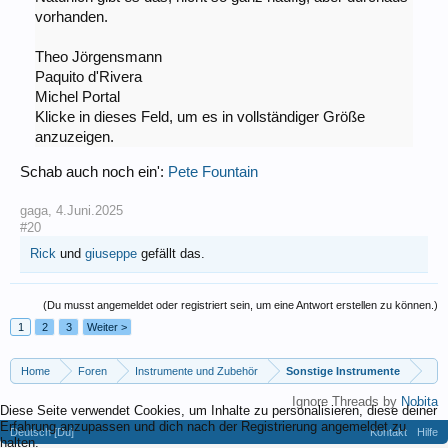
vorhanden.
Theo Jörgensmann
Paquito d'Rivera
Michel Portal
Klicke in dieses Feld, um es in vollständiger Größe
anzuzeigen.
Schab auch noch ein':
Pete Fountain
gaga
,
4.Juni.2025
#20
Rick
und
giuseppe
gefällt das.
(Du musst angemeldet oder registriert sein, um eine Antwort erstellen zu können.)
1
2
3
Weiter >
Home
Foren
Instrumente und Zubehör
Sonstige Instrumente
Ignore Threads by
Nobita
Diese Seite verwendet Cookies, um Inhalte zu personalisieren, diese deiner
Erfahrung anzupassen und dich nach der Registrierung angemeldet zu
Deutsch [Du]
Kontakt
Hilfe
halten.