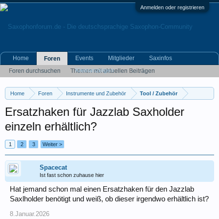
Anmelden oder registrieren
Home
Events
Mitglieder
Saxinfos
Foren
Kleinanzeigen
Foren durchsuchen
Themen mit aktuellen Beiträgen
Home
Foren
Instrumente und Zubehör
Tool / Zubehör
Ersatzhaken für Jazzlab Saxholder
einzeln erhältlich?
1
2
3
Weiter >
Spacecat
Ist fast schon zuhause hier
Hat jemand schon mal einen Ersatzhaken für den Jazzlab
Saxlholder benötigt und weiß, ob dieser irgendwo erhältlich ist?
8.Januar.2026