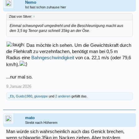
Nemo
Ist fast schon zuhause hier
Zitat von Silver:
↑
Einmal schwungvoll umgedreht und die Beschleunigung macht aus
den 3,5 kg Tenor ganz schnell 35kg an der Öse.
Das möchte ich sehen. Um die Gewichtskraft durch
die Fliehkraft zu verzehnfachen, benötigt man bei 0,5 m
Radius eine
Bahngeschwindigkeit
von ca. 22,1 m/s (oder 79,6
km/h).
...nur mal so.
9.Januar.2026
_Eb
,
Guido1980
,
giuseppe
und
2 anderen
gefällt das.
mato
Strebt nach Höherem
Man würde sich wahrscheinlich auch das Genick brechen,
wenn schlagartig 35kg im Nacken ziehen. Aber trotzdem