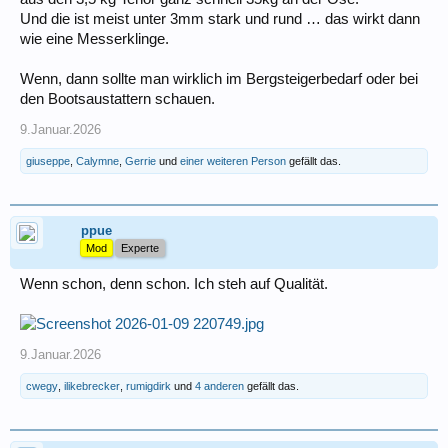
Und die ist meist unter 3mm stark und rund … das wirkt dann
wie eine Messerklinge.
Wenn, dann sollte man wirklich im Bergsteigerbedarf oder bei
den Bootsaustattern schauen.
9.Januar.2026
giuseppe
,
Calymne
,
Gerrie
und
einer weiteren Person
gefällt das.
ppue
Mod
Experte
Wenn schon, denn schon. Ich steh auf Qualität.
9.Januar.2026
cwegy
,
ilikebrecker
,
rumigdirk
und
4 anderen
gefällt das.