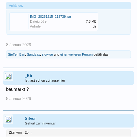
Anhänge:
IMG_20251215_213739.jpg
Dateigröße:
7,3 MB
Aufrufe:
52
8.Januar.2026
Steffen Bari
,
Sandsax
,
slowjoe
und
einer weiteren Person
gefällt das.
_Eb
Ist fast schon zuhause hier
baumarkt ?
8.Januar.2026
Silver
Gehört zum Inventar
Zitat von _Eb:
↑