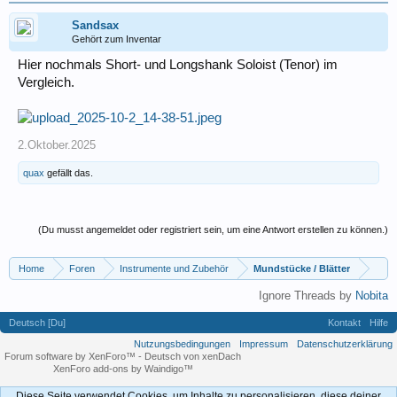
Sandsax
Gehört zum Inventar
Hier nochmals Short- und Longshank Soloist (Tenor) im
Vergleich.
2.Oktober.2025
quax
gefällt das.
(Du musst angemeldet oder registriert sein, um eine Antwort erstellen zu können.)
Home
Foren
Instrumente und Zubehör
Mundstücke / Blätter
Ignore Threads by
Nobita
Deutsch [Du]
Kontakt
Hilfe
Nutzungsbedingungen
Impressum
Datenschutzerklärung
Forum software by XenForo™
-
Deutsch von xenDach
XenForo add-ons by Waindigo™
Diese Seite verwendet Cookies, um Inhalte zu personalisieren, diese deiner