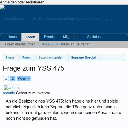
Anmelden oder registrieren
Home
Events
Mitglieder
Saxinfos
Foren
Kleinanzeigen
Foren durchsuchen
Themen mit aktuellen Beiträgen
Home
Foren
Saxophon spielen
Soprano Special
Frage zum YSS 475
1
2
Weiter >
antonio
Gehört zum Inventar
An die Besitzer eines YSS 475: Ich habe eins hier und spiele
natürlich eigentlich kein Sopran, die Töne ganz unten sind ja
bekanntlich nicht ganz einfach, wenn man seinen Ansatz dazu
noch nicht so gefunden hat.