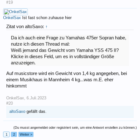
#19
OnkelSax
Ist fast schon zuhause hier
Zitat von altoSaxo:
↑
Da ich auch eine Frage zu Yamahas 475er Sopran habe,
nutze ich diesen Thread mal:
Weiß jemand das Gewicht vom Yamaha YSS 475 II?
Klicke in dieses Feld, um es in vollständiger Größe
anzuzeigen.
Auf musicstore wird ein Gewicht von 1,4 kg angegeben, bei
einem Musikhaus in Mannheim 4 kg...was m.E. eher
hinkommt
OnkelSax
,
6.Juli.2023
#20
altoSaxo
gefällt das.
(Du musst angemeldet oder registriert sein, um eine Antwort erstellen zu können.)
1
2
Weiter >