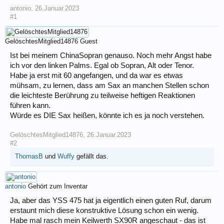
antonio
,
26.Januar.2023
#1
GelöschtesMitglied14876
Guest
Ist bei meinem ChinaSopran genauso. Noch mehr Angst habe
ich vor den linken Palms. Egal ob Sopran, Alt oder Tenor.
Habe ja erst mit 60 angefangen, und da war es etwas
mühsam, zu lernen, dass am Sax an manchen Stellen schon
die leichteste Berührung zu teilweise heftigen Reaktionen
führen kann.
Würde es DIE Sax heißen, könnte ich es ja noch verstehen.
GelöschtesMitglied14876
,
26.Januar.2023
#2
ThomasB
und
Wuffy
gefällt das.
antonio
Gehört zum Inventar
Ja, aber das YSS 475 hat ja eigentlich einen guten Ruf, darum
erstaunt mich diese konstruktive Lösung schon ein wenig.
Habe mal rasch mein Keilwerth SX90R angeschaut - das ist