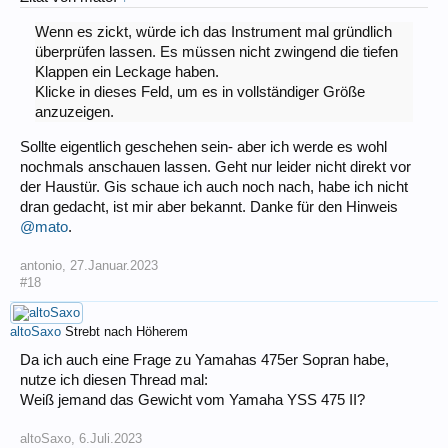
Wenn es zickt, würde ich das Instrument mal gründlich
überprüfen lassen. Es müssen nicht zwingend die tiefen
Klappen ein Leckage haben.
Klicke in dieses Feld, um es in vollständiger Größe
anzuzeigen.
Sollte eigentlich geschehen sein- aber ich werde es wohl
nochmals anschauen lassen. Geht nur leider nicht direkt vor
der Haustür. Gis schaue ich auch noch nach, habe ich nicht
dran gedacht, ist mir aber bekannt. Danke für den Hinweis
@mato
.
antonio
,
27.Januar.2023
#18
altoSaxo
Strebt nach Höherem
Da ich auch eine Frage zu Yamahas 475er Sopran habe,
nutze ich diesen Thread mal:
Weiß jemand das Gewicht vom Yamaha YSS 475 II?
altoSaxo
,
6.Juli.2023