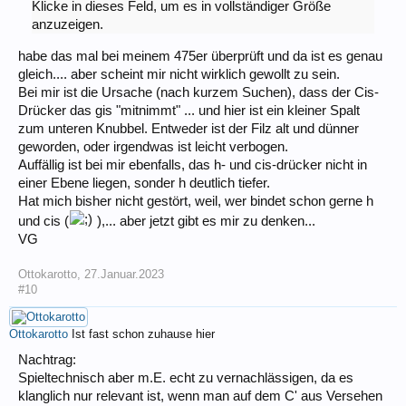
Klicke in dieses Feld, um es in vollständiger Größe
anzuzeigen.
habe das mal bei meinem 475er überprüft und da ist es genau
gleich.... aber scheint mir nicht wirklich gewollt zu sein.
Bei mir ist die Ursache (nach kurzem Suchen), dass der Cis-
Drücker das gis "mitnimmt" ... und hier ist ein kleiner Spalt
zum unteren Knubbel. Entweder ist der Filz alt und dünner
geworden, oder irgendwas ist leicht verbogen.
Auffällig ist bei mir ebenfalls, das h- und cis-drücker nicht in
einer Ebene liegen, sonder h deutlich tiefer.
Hat mich bisher nicht gestört, weil, wer bindet schon gerne h
und cis (
),... aber jetzt gibt es mir zu denken...
VG
Ottokarotto
,
27.Januar.2023
#10
Ottokarotto
Ist fast schon zuhause hier
Nachtrag:
Spieltechnisch aber m.E. echt zu vernachlässigen, da es
klanglich nur relevant ist, wenn man auf dem C' aus Versehen