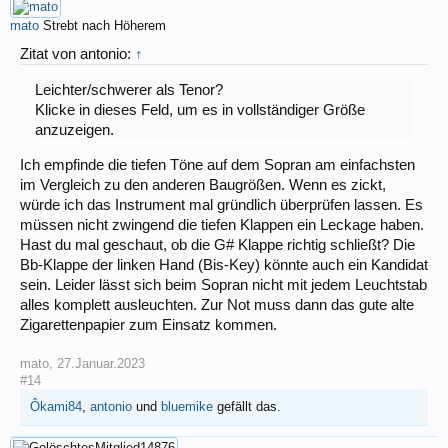
mato
Strebt nach Höherem
Zitat von antonio:
↑
Leichter/schwerer als Tenor?
Klicke in dieses Feld, um es in vollständiger Größe
anzuzeigen.
Ich empfinde die tiefen Töne auf dem Sopran am einfachsten
im Vergleich zu den anderen Baugrößen. Wenn es zickt,
würde ich das Instrument mal gründlich überprüfen lassen. Es
müssen nicht zwingend die tiefen Klappen ein Leckage haben.
Hast du mal geschaut, ob die G# Klappe richtig schließt? Die
Bb-Klappe der linken Hand (Bis-Key) könnte auch ein Kandidat
sein. Leider lässt sich beim Sopran nicht mit jedem Leuchtstab
alles komplett ausleuchten. Zur Not muss dann das gute alte
Zigarettenpapier zum Einsatz kommen.
mato
,
27.Januar.2023
#14
Ôkami84
,
antonio
und
bluemike
gefällt das.