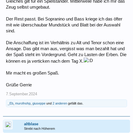
Gleiches gilt für ein Spielständer. Mittlerweile habe ich mir das
Zeug selbst umgebaut.
Der Rest passt. Bei Sopranino und Bass kriege ich das öfter
mit wie überschaubar Mundstück und Blatt bei der Auswahl
sind.
Die Anschaffung ist im Verhältnis zu Alt und Tenor schon eine
Ansage. Das gibt man aus, vergisst was man bezahlt hat und
der Spaß steht im Vordergrund. Geht zu Lasten der Erben. Die
können es ja verticken nach dem Tag X.
Mir macht es großen Spaß.
Grüße Gerrie
7.September.2024
_Eb
,
murofnohp
,
giuseppe
und
2 anderen
gefällt das.
altblase
Strebt nach Höherem