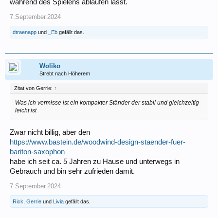
während des Spielens ablaufen lässt.
7.September.2024
dtraenapp
und
_Eb
gefällt das.
Woliko
Strebt nach Höherem
Zitat von Gerrie:
↑
Was ich vermisse ist ein kompakter Ständer der stabil und gleichzeitig
leicht ist
Zwar nicht billig, aber den
https://www.bastein.de/woodwind-design-staender-fuer-
bariton-saxophon
habe ich seit ca. 5 Jahren zu Hause und unterwegs in
Gebrauch und bin sehr zufrieden damit.
7.September.2024
Rick
,
Gerrie
und
Livia
gefällt das.