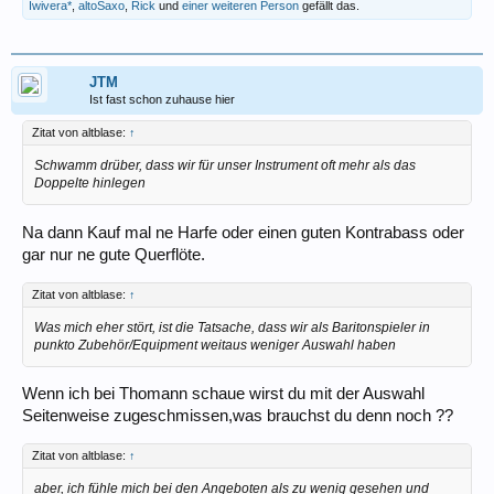
Iwivera*
,
altoSaxo
,
Rick
und
einer weiteren Person
gefällt das.
JTM
Ist fast schon zuhause hier
Zitat von altblase:
↑
Schwamm drüber, dass wir für unser Instrument oft mehr als das
Doppelte hinlegen
Na dann Kauf mal ne Harfe oder einen guten Kontrabass oder
gar nur ne gute Querflöte.
Zitat von altblase:
↑
Was mich eher stört, ist die Tatsache, dass wir als Baritonspieler in
punkto Zubehör/Equipment weitaus weniger Auswahl haben
Wenn ich bei Thomann schaue wirst du mit der Auswahl
Seitenweise zugeschmissen,was brauchst du denn noch ??
Zitat von altblase:
↑
aber, ich fühle mich bei den Angeboten als zu wenig gesehen und