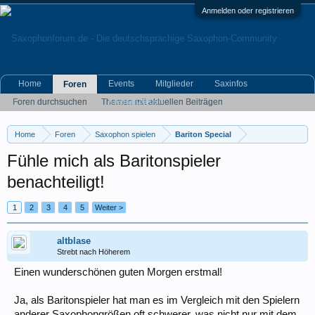
Anmelden oder registrieren
Home
Events
Mitglieder
Saxinfos
Foren
Kleinanzeigen
Foren durchsuchen
Themen mit aktuellen Beiträgen
Home
Foren
Saxophon spielen
Bariton Special
Fühle mich als Baritonspieler
benachteiligt!
1
2
3
4
5
Weiter >
altblase
Strebt nach Höherem
Einen wunderschönen guten Morgen erstmal!
Ja, als Baritonspieler hat man es im Vergleich mit den Spielern
anderer Saxophongrößen oft schwerer, was nicht nur mit dem