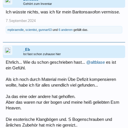
Gehört zum Inventar
Ich wüsste nichts, was ich für mein Baritonsaxofon vermisse.
7.September.2024
mpbraendle
,
scientist
,
gunnar63
und
6 anderen
gefällt das.
_Eb
Ist fast schon zuhause hier
Ehrlich... Wie du schon geschrieben hast...
@altblase
es ist
ein Gefühl.
Als ich noch durch Material mein Übe Defizit kompensieren
wollte, habe ich für alles unendlich viel gefunden...
Ja das eine oder andere hat geholfen.
Aber das waren nur der bogen und meine heiß geliebten Esm
Heaven.
Die esoterische Klangbögen und. S Bogenschrauben und
ånliches Zubehör hat mich nie gereizt..