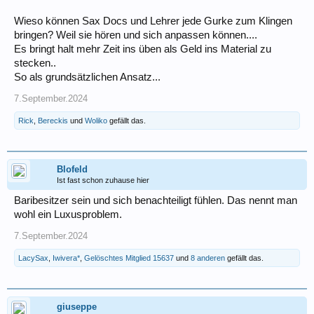
Wieso können Sax Docs und Lehrer jede Gurke zum Klingen
bringen? Weil sie hören und sich anpassen können....
Es bringt halt mehr Zeit ins üben als Geld ins Material zu
stecken..
So als grundsätzlichen Ansatz...
7.September.2024
Rick
,
Bereckis
und
Woliko
gefällt das.
Blofeld
Ist fast schon zuhause hier
Baribesitzer sein und sich benachteiligt fühlen. Das nennt man
wohl ein Luxusproblem.
7.September.2024
LacySax
,
Iwivera*
,
Gelöschtes Mitglied 15637
und
8 anderen
gefällt das.
giuseppe