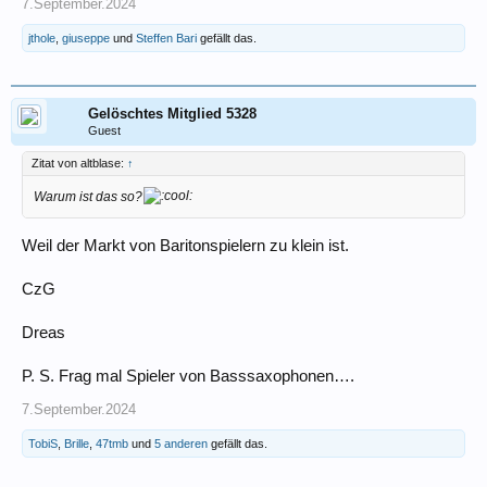
7.September.2024
jthole
,
giuseppe
und
Steffen Bari
gefällt das.
Gelöschtes Mitglied 5328
Guest
Zitat von altblase:
↑
Warum ist das so?
Weil der Markt von Baritonspielern zu klein ist.
CzG
Dreas
P. S. Frag mal Spieler von Basssaxophonen….
7.September.2024
TobiS
,
Brille
,
47tmb
und
5 anderen
gefällt das.