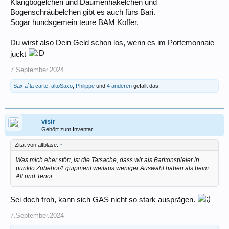
Klangbögelchen und Daumenhäkelchen und
Bogenschräubelchen gibt es auch fürs Bari.
Sogar hundsgemein teure BAM Koffer.
Du wirst also Dein Geld schon los, wenn es im Portemonnaie
juckt
7.September.2024
Sax a`la carte
,
altoSaxo
,
Philippe
und
4 anderen
gefällt das.
visir
Gehört zum Inventar
Zitat von altblase:
↑
Was mich eher stört, ist die Tatsache, dass wir als Baritonspieler in
punkto Zubehör/Equipment weitaus weniger Auswahl haben als beim
Alt und Tenor.
Sei doch froh, kann sich GAS nicht so stark ausprägen.
7.September.2024