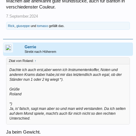
Machen alle anerkannt gute Mundstücke, auch für Bariton in
verschiedenster Couleur.
7.September.2024
Rick
,
giuseppe
und
tomaso
gefällt das.
Gerrie
Strebt nach Höherem
Zitat von Roland:
↑
Dachte ich auch erst,aber wenn ich Instrumentenkoffer, Noten und
anderen Krams dabei habe,ist mir das letztendlich auch egal, ob der
Ständer nun 1 oder 2 kg wiegt *).
Grüße
Roland
*)
Ja, is' falsch, sagt man aber so und man wird verstanden. Da ich selten
auf dem Mond spiele, macht's auch für mich nicht so den rechten
Unterschied.
Ja beim Gewicht.