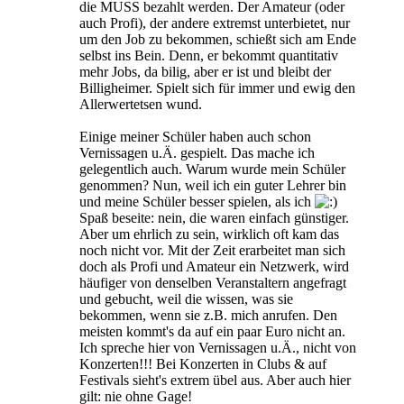
die MUSS bezahlt werden. Der Amateur (oder
auch Profi), der andere extremst unterbietet, nur
um den Job zu bekommen, schießt sich am Ende
selbst ins Bein. Denn, er bekommt quantitativ
mehr Jobs, da bilig, aber er ist und bleibt der
Billigheimer. Spielt sich für immer und ewig den
Allerwertetsen wund.
Einige meiner Schüler haben auch schon
Vernissagen u.Ä. gespielt. Das mache ich
gelegentlich auch. Warum wurde mein Schüler
genommen? Nun, weil ich ein guter Lehrer bin
und meine Schüler besser spielen, als ich
Spaß beseite: nein, die waren einfach günstiger.
Aber um ehrlich zu sein, wirklich oft kam das
noch nicht vor. Mit der Zeit erarbeitet man sich
doch als Profi und Amateur ein Netzwerk, wird
häufiger von denselben Veranstaltern angefragt
und gebucht, weil die wissen, was sie
bekommen, wenn sie z.B. mich anrufen. Den
meisten kommt's da auf ein paar Euro nicht an.
Ich spreche hier von Vernissagen u.Ä., nicht von
Konzerten!!! Bei Konzerten in Clubs & auf
Festivals sieht's extrem übel aus. Aber auch hier
gilt: nie ohne Gage!