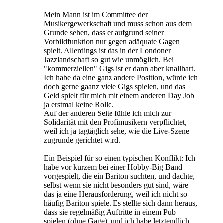
Mein Mann ist im Committee der
Musikergewerkschaft und muss schon aus dem
Grunde sehen, dass er aufgrund seiner
Vorbildfunktion nur gegen adäquate Gagen
spielt. Allerdings ist das in der Londoner
Jazzlandschaft so gut wie unmöglich. Bei
"kommerziellen" Gigs ist er dann aber knallhart.
Ich habe da eine ganz andere Position, würde ich
doch gerne gaanz viele Gigs spielen, und das
Geld spielt für mich mit einem anderen Day Job
ja erstmal keine Rolle.
Auf der anderen Seite fühle ich mich zur
Solidarität mit den Profimusikern verpflichtet,
weil ich ja tagtäglich sehe, wie die Live-Szene
zugrunde gerichtet wird.
Ein Beispiel für so einen typischen Konflikt: Ich
habe vor kurzem bei einer Hobby-Big Band
vorgespielt, die ein Bariton suchten, und dachte,
selbst wenn sie nicht besonders gut sind, wäre
das ja eine Herausforderung, weil ich nicht so
häufig Bariton spiele. Es stellte sich dann heraus,
dass sie regelmäßig Auftritte in einem Pub
spielen (ohne Gage), und ich habe letztendlich