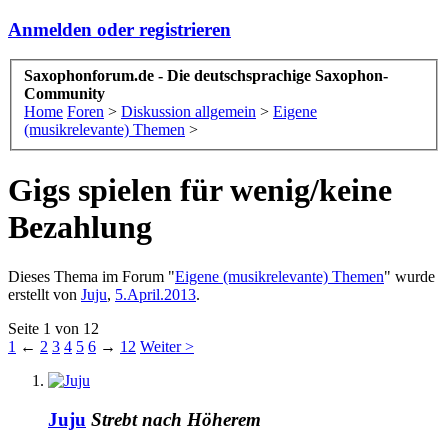
Anmelden oder registrieren
Saxophonforum.de - Die deutschsprachige Saxophon-
Community
Home
Foren
>
Diskussion allgemein
>
Eigene
(musikrelevante) Themen
>
Gigs spielen für wenig/keine
Bezahlung
Dieses Thema im Forum "
Eigene (musikrelevante) Themen
" wurde
erstellt von
Juju
,
5.April.2013
.
Seite 1 von 12
1
←
2
3
4
5
6
→
12
Weiter >
Juju
Strebt nach Höherem