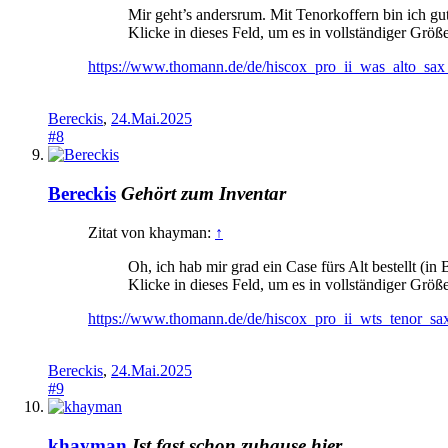
Mir geht’s andersrum. Mit Tenorkoffern bin ich gut 
Klicke in dieses Feld, um es in vollständiger Größ
https://www.thomann.de/de/hiscox_pro_ii_was_alto_sax
Bereckis
,
24.Mai.2025
#8
Bereckis
Gehört zum Inventar
Zitat von khayman:
↑
Oh, ich hab mir grad ein Case fürs Alt bestellt (in
Klicke in dieses Feld, um es in vollständiger Größ
https://www.thomann.de/de/hiscox_pro_ii_wts_tenor_sa
Bereckis
,
24.Mai.2025
#9
khayman
Ist fast schon zuhause hier