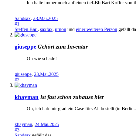
Ich hatte immer noch auf einen tief-Bb Bari Koffer von i
Sandsax
,
23.Mai.2025
#1
Steffen Bari
,
saxfax
,
urnon
und
einer weiteren Person
gefällt da
giuseppe
Gehört zum Inventar
Oh wie schade!
giuseppe
,
23.Mai.2025
#2
khayman
Ist fast schon zuhause hier
Oh, ich hab mir grad ein Case fürs Alt bestellt (in Berli
khayman
,
24.Mai.2025
#3
Sandsax
gefällt das.