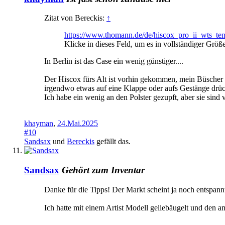
Zitat von Bereckis:
↑
https://www.thomann.de/de/hiscox_pro_ii_wts_te
Klicke in dieses Feld, um es in vollständiger Größ
In Berlin ist das Case ein wenig günstiger....
Der Hiscox fürs Alt ist vorhin gekommen, mein Büscher si
irgendwo etwas auf eine Klappe oder aufs Gestänge drü
Ich habe ein wenig an den Polster gezupft, aber sie sind v
khayman
,
24.Mai.2025
#10
Sandsax
und
Bereckis
gefällt das.
Sandsax
Gehört zum Inventar
Danke für die Tipps! Der Markt scheint ja noch entspannt
Ich hatte mit einem Artist Modell geliebäugelt und den