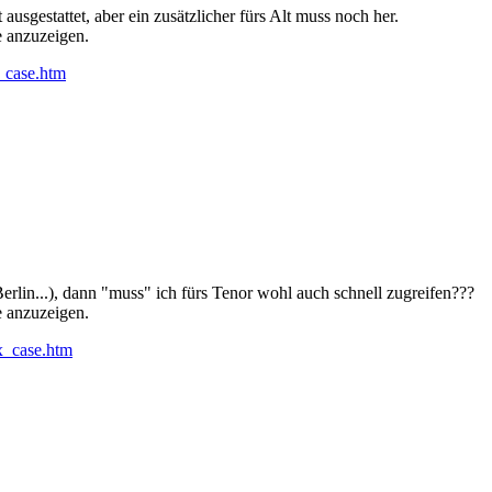
ausgestattet, aber ein zusätzlicher fürs Alt muss noch her.
e anzuzeigen.
_case.htm
 Berlin...), dann "muss" ich fürs Tenor wohl auch schnell zugreifen???
e anzuzeigen.
x_case.htm