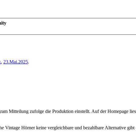
ity
x
,
23.Mai.2025
.
am Mitteilung zufolge die Produktion einstellt. Auf der Homepage liest
che Vintage Hörner keine vergleichbare und bezahlbare Alternative gib