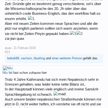
Zeit. Gründe gibt es bestimmt genug verschiedene, sei's über
die Wissenschaftssprache des 20. Jh oder über das
unheimlich coole Business-English, das den workflow halt so
enorm erhöht.
.
Aber mit neuen Zeiten kommen neue Sprachen und alle die
jetzt nur english parlieren sollten sich warm anziehen, wenn
sie nicht bei Zeiten Pinyin gepaukt haben.
zai jian quax
quax
,
11.Februar.2018
#13
bebob99
,
sachsin
,
bluefrog
und
einer weiteren Person
gefällt das.
Nilu
Ist fast schon zuhause hier
Trotz 4 Jahre Kathmandu hat sich mein Nepalesisch sehr in
Grenzen gehalten, was leider keine nette Bilanz ist..
In der Hauptstadt können viele englisch und meine Sanskrit-
Sprachbegabung ist schwach.
Auch unsere beiden nepalesischen Straßenhunde können mir
jetzt in D. nicht weiter helfen, ich verstehe sie oft nicht und sie