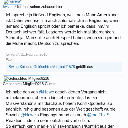
Iwivera*
Ist fast schon zuhause hier
Ich spreche ja fließend Englisch, weil mein Mann Amerikaner
ist. Daher wechsel ich auch automatisch ins Englische, wenn
jemand Englisch spricht oder ich bemerke, dass ihm/ihr
Deutsch schwer fällt. Letzteres werde ich mal überdenken.
Stimmt ja: Man sollte auch Respekt haben, wenn sich jemand
die Mühe macht, Deutsch zu sprechen.
Iwivera*
,
11.Februar.2018
#16
Swing Kid
und
GelöschtesMitglied11578
gefällt das.
Gelöschtes Mitglied9218
Guest
Ich habe den von
@Hewe
geschilderten Vorgang nicht
mitbekommen, aber ich bin sehr erfreute, das ein
Missverständnis mit durchaus hohem Konfliktpotential so
sachlich, ruhig und besonnen aus der Welt geschafft wurde.
Sowohl
@Hewe
's Eingangsthread als auch
@matThiaS
Reaktion finde ich sehr löblich und vorbildlich.
So einfach kann man ein Missverständnis/Konflikt aus der