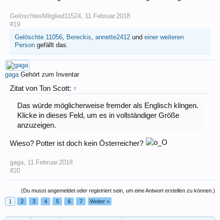
GelöschtesMitglied11524
,
11.Februar.2018
#19
Gelöschte 11056
,
Bereckis
,
annette2412
und
einer weiteren
Person
gefällt das.
gaga
Gehört zum Inventar
Zitat von Ton Scott:
↑
Das würde möglicherweise fremder als Englisch klingen.
Klicke in dieses Feld, um es in vollständiger Größe
anzuzeigen.
Wieso? Potter ist doch kein Österreicher?
gaga
,
11.Februar.2018
#20
(Du musst angemeldet oder registriert sein, um eine Antwort erstellen zu können.)
1
2
3
4
5
6
7
Weiter >