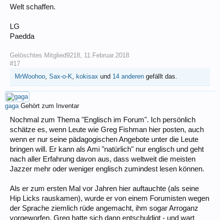
Welt schaffen.
LG
Paedda
Gelöschtes Mitglied9218
,
11.Februar.2018
#17
MrWoohoo
,
Sax-o-K
,
kokisax
und
14 anderen
gefällt das.
gaga
Gehört zum Inventar
Nochmal zum Thema "Englisch im Forum". Ich persönlich
schätze es, wenn Leute wie Greg Fishman hier posten, auch
wenn er nur seine pädagogischen Angebote unter die Leute
bringen will. Er kann als Ami "natürlich" nur englisch und geht
nach aller Erfahrung davon aus, dass weltweit die meisten
Jazzer mehr oder weniger englisch zumindest lesen können.
Als er zum ersten Mal vor Jahren hier auftauchte (als seine
Hip Licks rauskamen), wurde er von einem Forumisten wegen
der Sprache ziemlich rüde angemacht, ihm sogar Arroganz
vorgeworfen. Greg hatte sich dann entschuldigt - und wart