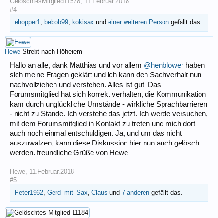
GelöschtesMitglied11578
,
11.Februar.2018
#4
ehopper1
,
bebob99
,
kokisax
und
einer weiteren Person
gefällt das.
Hewe
Strebt nach Höherem
Hallo an alle, dank Matthias und vor allem
@henblower
haben
sich meine Fragen geklärt und ich kann den Sachverhalt nun
nachvollziehen und verstehen. Alles ist gut. Das
Forumsmitglied hat sich korrekt verhalten, die Kommunikation
kam durch unglückliche Umstände - wirkliche Sprachbarrieren
- nicht zu Stande. Ich verstehe das jetzt. Ich werde versuchen,
mit dem Forumsmitglied in Kontakt zu treten und mich dort
auch noch einmal entschuldigen. Ja, und um das nicht
auszuwalzen, kann diese Diskussion hier nun auch gelöscht
werden. freundliche Grüße von Hewe
Hewe
,
11.Februar.2018
#5
Peter1962
,
Gerd_mit_Sax
,
Claus
und
7 anderen
gefällt das.