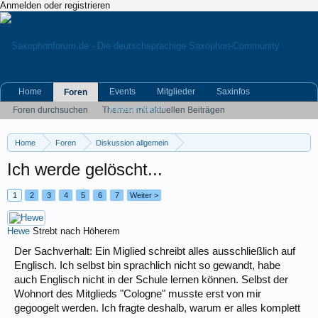
Anmelden oder registrieren
Home
Events
Mitglieder
Saxinfos
Foren
Kleinanzeigen
Foren durchsuchen
Themen mit aktuellen Beiträgen
Home
Foren
Diskussion allgemein
Eigene (musikrelevante) Themen
Ich werde gelöscht...
1
2
3
4
5
6
7
Weiter >
Hewe
Strebt nach Höherem
Der Sachverhalt: Ein Miglied schreibt alles ausschließlich auf
Englisch. Ich selbst bin sprachlich nicht so gewandt, habe
auch Englisch nicht in der Schule lernen können. Selbst der
Wohnort des Mitglieds "Cologne" musste erst von mir
gegoogelt werden. Ich fragte deshalb, warum er alles komplett