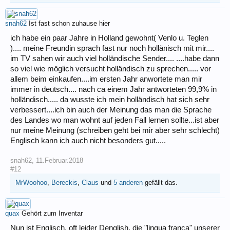
snah62
Ist fast schon zuhause hier
ich habe ein paar Jahre in Holland gewohnt( Venlo u. Teglen
).... meine Freundin sprach fast nur noch hollänisch mit mir....
im TV sahen wir auch viel holländische Sender.... ....habe dann
so viel wie möglich versucht holländisch zu sprechen..... vor
allem beim einkaufen....im ersten Jahr anwortete man mir
immer in deutsch.... nach ca einem Jahr antworteten 99,9% in
holländisch..... da wusste ich mein holländisch hat sich sehr
verbessert....ich bin auch der Meinung das man die Sprache
des Landes wo man wohnt auf jeden Fall lernen sollte...ist aber
nur meine Meinung (schreiben geht bei mir aber sehr schlecht)
Englisch kann ich auch nicht besonders gut.....
snah62
,
11.Februar.2018
#12
MrWoohoo
,
Bereckis
,
Claus
und
5 anderen
gefällt das.
quax
Gehört zum Inventar
Nun ist Englisch, oft leider Denglish, die "lingua franca" unserer