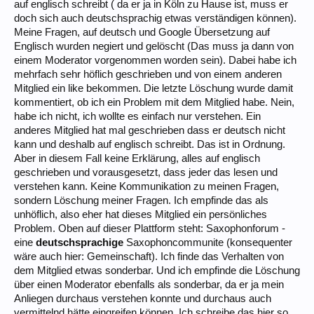
auf englisch schreibt ( da er ja in Köln zu Hause ist, muss er
doch sich auch deutschsprachig etwas verständigen können).
Meine Fragen, auf deutsch und Google Übersetzung auf
Englisch wurden negiert und gelöscht (Das muss ja dann von
einem Moderator vorgenommen worden sein). Dabei habe ich
mehrfach sehr höflich geschrieben und von einem anderen
Mitglied ein like bekommen. Die letzte Löschung wurde damit
kommentiert, ob ich ein Problem mit dem Mitglied habe. Nein,
habe ich nicht, ich wollte es einfach nur verstehen. Ein
anderes Mitglied hat mal geschrieben dass er deutsch nicht
kann und deshalb auf englisch schreibt. Das ist in Ordnung.
Aber in diesem Fall keine Erklärung, alles auf englisch
geschrieben und vorausgesetzt, dass jeder das lesen und
verstehen kann. Keine Kommunikation zu meinen Fragen,
sondern Löschung meiner Fragen. Ich empfinde das als
unhöflich, also eher hat dieses Mitglied ein persönliches
Problem. Oben auf dieser Plattform steht: Saxophonforum -
eine
deutschsprachige
Saxophoncommunite (konsequenter
wäre auch hier: Gemeinschaft). Ich finde das Verhalten von
dem Mitglied etwas sonderbar. Und ich empfinde die Löschung
über einen Moderator ebenfalls als sonderbar, da er ja mein
Anliegen durchaus verstehen konnte und durchaus auch
vermittelnd hätte eingreifen können. Ich schreibe das hier so