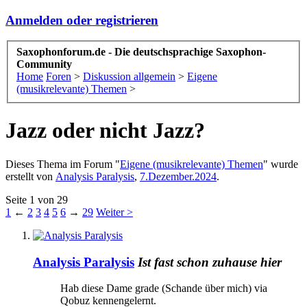
Anmelden oder registrieren
Saxophonforum.de - Die deutschsprachige Saxophon-
Community
Home
Foren
>
Diskussion allgemein
>
Eigene
(musikrelevante) Themen
>
Jazz oder nicht Jazz?
Dieses Thema im Forum "
Eigene (musikrelevante) Themen
" wurde
erstellt von
Analysis Paralysis
,
7.Dezember.2024
.
Seite 1 von 29
1
←
2
3
4
5
6
→
29
Weiter >
Analysis Paralysis
Ist fast schon zuhause hier
Hab diese Dame grade (Schande über mich) via
Qobuz kennengelernt.