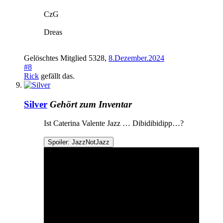
CzG
Dreas
Gelöschtes Mitglied 5328
,
8.Dezember.2024
#8
Rick
gefällt das.
Silver
Gehört zum Inventar
Ist Caterina Valente Jazz … Dibidibidipp…?
Spoiler:
JazzNotJazz