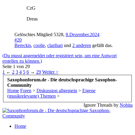
CzG
Dreas
Gelöschtes Mitglied 5328
,
8.Dezember.2024
#20
Bereckis
,
coolie
,
claribari
und
2 anderen
gefällt das.
(Du musst angemeldet oder registriert sein, um eine Antwort
erstellen zu können.)
Seite 1 von 29
1
←
2
3
4
5
6
→
29
Weiter >
Saxophonforum.de - Die deutschsprachige Saxophon-
Community
Home
Foren
>
Diskussion allgemein
>
Eigene
(musikrelevante) Themen
>
Ignore Threads by
Nobita
Home