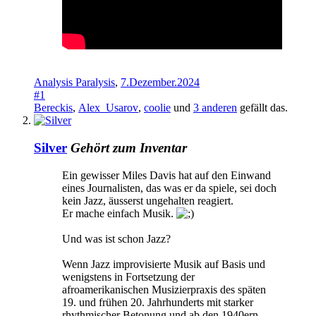
Analysis Paralysis
,
7.Dezember.2024
#1
Bereckis
,
Alex_Usarov
,
coolie
und
3 anderen
gefällt das.
Silver
Gehört zum Inventar
Ein gewisser Miles Davis hat auf den Einwand
eines Journalisten, das was er da spiele, sei doch
kein Jazz, äusserst ungehalten reagiert.
Er mache einfach Musik.
Und was ist schon Jazz?
Wenn Jazz improvisierte Musik auf Basis und
wenigstens in Fortsetzung der
afroamerikanischen Musizierpraxis des späten
19. und frühen 20. Jahrhunderts mit starker
rhythmischer Betonung und ab den 1940ern