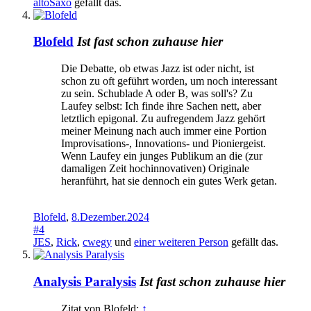
altoSaxo
gefällt das.
Blofeld
Ist fast schon zuhause hier
Die Debatte, ob etwas Jazz ist oder nicht, ist
schon zu oft geführt worden, um noch interessant
zu sein. Schublade A oder B, was soll's? Zu
Laufey selbst: Ich finde ihre Sachen nett, aber
letztlich epigonal. Zu aufregendem Jazz gehört
meiner Meinung nach auch immer eine Portion
Improvisations-, Innovations- und Pioniergeist.
Wenn Laufey ein junges Publikum an die (zur
damaligen Zeit hochinnovativen) Originale
heranführt, hat sie dennoch ein gutes Werk getan.
Blofeld
,
8.Dezember.2024
#4
JES
,
Rick
,
cwegy
und
einer weiteren Person
gefällt das.
Analysis Paralysis
Ist fast schon zuhause hier
Zitat von Blofeld:
↑