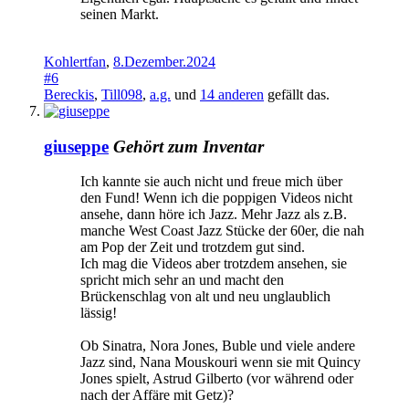
seinen Markt.
Kohlertfan
,
8.Dezember.2024
#6
Bereckis
,
Till098
,
a.g.
und
14 anderen
gefällt das.
giuseppe
Gehört zum Inventar
Ich kannte sie auch nicht und freue mich über
den Fund! Wenn ich die poppigen Videos nicht
ansehe, dann höre ich Jazz. Mehr Jazz als z.B.
manche West Coast Jazz Stücke der 60er, die nah
am Pop der Zeit und trotzdem gut sind.
Ich mag die Videos aber trotzdem ansehen, sie
spricht mich sehr an und macht den
Brückenschlag von alt und neu unglaublich
lässig!
Ob Sinatra, Nora Jones, Buble und viele andere
Jazz sind, Nana Mouskouri wenn sie mit Quincy
Jones spielt, Astrud Gilberto (vor während oder
nach der Affäre mit Getz)?