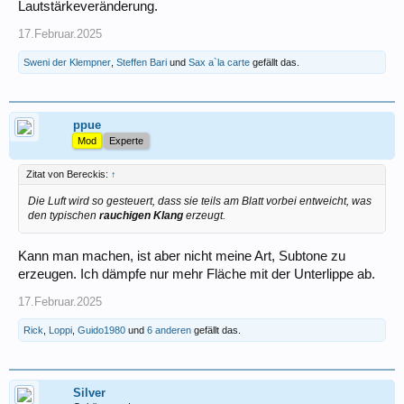
Lautstärkeveränderung.
17.Februar.2025
Sweni der Klempner
,
Steffen Bari
und
Sax a`la carte
gefällt das.
ppue
Mod
Experte
Zitat von Bereckis:
↑
Die Luft wird so gesteuert, dass sie teils am Blatt vorbei entweicht, was
den typischen
rauchigen Klang
erzeugt.
Kann man machen, ist aber nicht meine Art, Subtone zu
erzeugen. Ich dämpfe nur mehr Fläche mit der Unterlippe ab.
17.Februar.2025
Rick
,
Loppi
,
Guido1980
und
6 anderen
gefällt das.
Silver