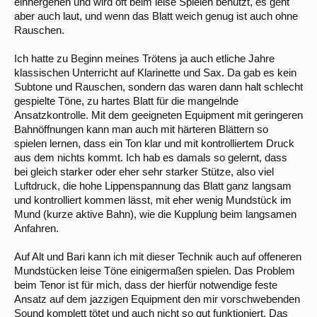
einhergehen und wird oft beim leise Spielen benutzt, es geht
aber auch laut, und wenn das Blatt weich genug ist auch ohne
Rauschen.
Ich hatte zu Beginn meines Trötens ja auch etliche Jahre
klassischen Unterricht auf Klarinette und Sax. Da gab es kein
Subtone und Rauschen, sondern das waren dann halt schlecht
gespielte Töne, zu hartes Blatt für die mangelnde
Ansatzkontrolle. Mit dem geeigneten Equipment mit geringeren
Bahnöffnungen kann man auch mit härteren Blättern so
spielen lernen, dass ein Ton klar und mit kontrolliertem Druck
aus dem nichts kommt. Ich hab es damals so gelernt, dass
bei gleich starker oder eher sehr starker Stütze, also viel
Luftdruck, die hohe Lippenspannung das Blatt ganz langsam
und kontrolliert kommen lässt, mit eher wenig Mundstück im
Mund (kurze aktive Bahn), wie die Kupplung beim langsamen
Anfahren.
Auf Alt und Bari kann ich mit dieser Technik auch auf offeneren
Mundstücken leise Töne einigermaßen spielen. Das Problem
beim Tenor ist für mich, dass der hierfür notwendige feste
Ansatz auf dem jazzigen Equipment den mir vorschwebenden
Sound komplett tötet und auch nicht so gut funktioniert. Das