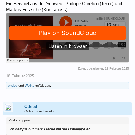
Ein Beispiel aus der Schweiz: Philippe Chrétien (Tenor) und
Markus Fritzsche (Kontrabass)
Zuletzt bearbeitet:
19.Februar.2025
18.Februar.2025
prislop
und
Woliko
gefällt das.
Otfried
Gehört zum Inventar
Zitat von ppue:
↑
Ich dämpfe nur mehr Fläche mit der Unterlippe ab