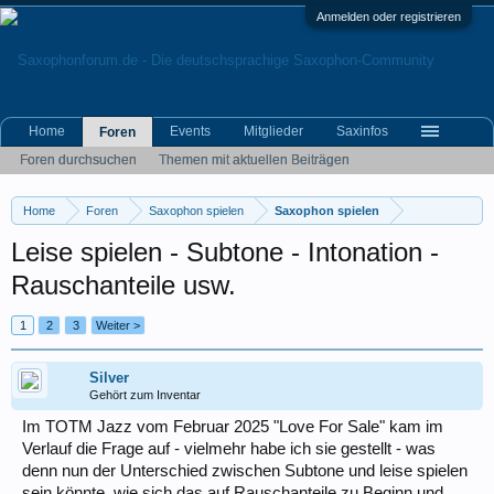
Anmelden oder registrieren
Home
Events
Mitglieder
Saxinfos
Foren
Foren durchsuchen
Themen mit aktuellen Beiträgen
Home
Foren
Saxophon spielen
Saxophon spielen
Leise spielen - Subtone - Intonation -
Rauschanteile usw.
1
2
3
Weiter >
Silver
Gehört zum Inventar
Im TOTM Jazz vom Februar 2025 "Love For Sale" kam im
Verlauf die Frage auf - vielmehr habe ich sie gestellt - was
denn nun der Unterschied zwischen Subtone und leise spielen
sein könnte, wie sich das auf Rauschanteile zu Beginn und