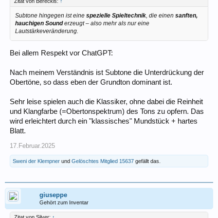
Zitat von Bereckis:
↑
Subtone hingegen ist eine
spezielle Spieltechnik
, die einen
sanften,
hauchigen Sound
erzeugt – also mehr als nur eine
Lautstärkeveränderung.
Bei allem Respekt vor ChatGPT:
Nach meinem Verständnis ist Subtone die Unterdrückung der
Obertöne, so dass eben der Grundton dominant ist.
Sehr leise spielen auch die Klassiker, ohne dabei die Reinheit
und Klangfarbe (=Obertonspektrum) des Tons zu opfern. Das
wird erleichtert durch ein "klassisches" Mundstück + hartes
Blatt.
17.Februar.2025
Sweni der Klempner
und
Gelöschtes Mitglied 15637
gefällt das.
giuseppe
Gehört zum Inventar
Zitat von Silver:
↑