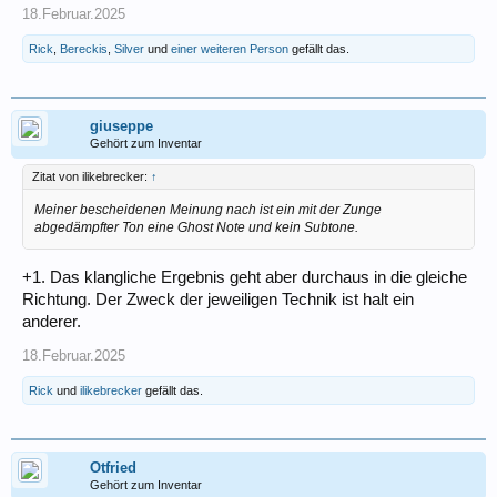
18.Februar.2025
Rick
,
Bereckis
,
Silver
und
einer weiteren Person
gefällt das.
giuseppe
Gehört zum Inventar
Zitat von ilikebrecker:
↑
Meiner bescheidenen Meinung nach ist ein mit der Zunge
abgedämpfter Ton eine Ghost Note und kein Subtone.
+1. Das klangliche Ergebnis geht aber durchaus in die gleiche
Richtung. Der Zweck der jeweiligen Technik ist halt ein
anderer.
18.Februar.2025
Rick
und
ilikebrecker
gefällt das.
Otfried
Gehört zum Inventar