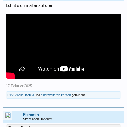
Lohnt sich mal anzuhören:
17.Februar.2025
Rick
,
coolie
,
Blofeld
und
einer weiteren Person
gefällt das.
Florentin
Strebt nach Höherem