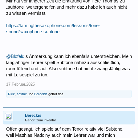
Mir hat vor längerer Zeit die Erklärung von Pete Thomas zu
„subtone“ weitergeholfen und mehr dazu habe ich auch nicht
zu wissen vermisst.
https://tamingthesaxophone.com/lessons/tone-
sound/saxophone-subtone
@Blofeld
s Anmerkung kann ich ebenfalls unterstreichen. Mein
langjähriger Lehrer spielt Subtone nahezu ausschließlich,
raumfüllend und laut. Also subtone hat nicht zwangsläufig was
mit Leisespiel zu tun.
17.Februar.2025
Rick
,
saxfax
und
Bereckis
gefällt das.
Bereckis
Gehört zum Inventar
Offen gesagt, ich spiele auf dem Tenor relativ viel Subtone,
weil Matthias Nadolny auch mein Lehrer war und mich