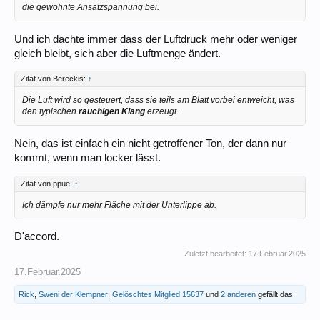
die gewohnte Ansatzspannung bei.
Und ich dachte immer dass der Luftdruck mehr oder weniger
gleich bleibt, sich aber die Luftmenge ändert.
Zitat von Bereckis:
↑
Die Luft wird so gesteuert, dass sie teils am Blatt vorbei entweicht, was
den typischen
rauchigen Klang
erzeugt.
Nein, das ist einfach ein nicht getroffener Ton, der dann nur
kommt, wenn man locker lässt.
Zitat von ppue:
↑
Ich dämpfe nur mehr Fläche mit der Unterlippe ab.
D'accord.
Zuletzt bearbeitet:
17.Februar.2025
17.Februar.2025
Rick
,
Sweni der Klempner
,
Gelöschtes Mitglied 15637
und
2 anderen
gefällt das.