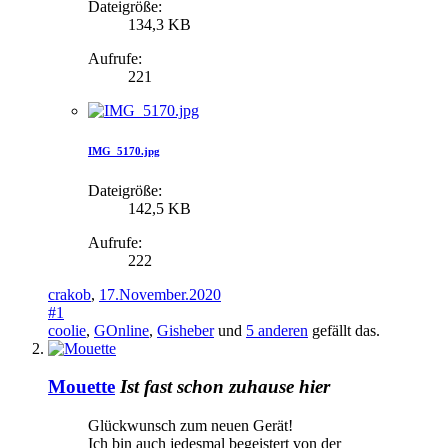
Dateigröße:
134,3 KB
Aufrufe:
221
IMG_5170.jpg
Dateigröße:
142,5 KB
Aufrufe:
222
crakob
,
17.November.2020
#1
coolie
,
GOnline
,
Gisheber
und
5 anderen
gefällt das.
Mouette
Ist fast schon zuhause hier
Glückwunsch zum neuen Gerät!
Ich bin auch jedesmal begeistert von der