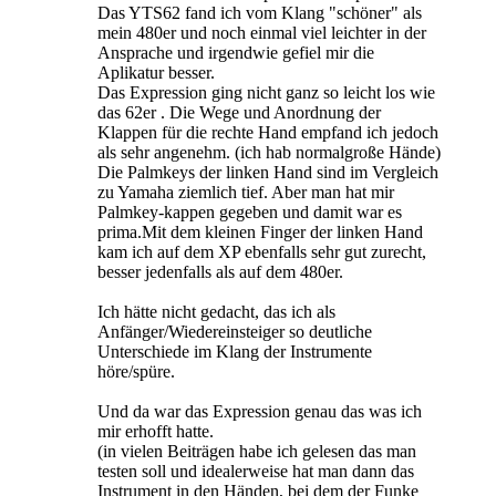
Das YTS62 fand ich vom Klang "schöner" als
mein 480er und noch einmal viel leichter in der
Ansprache und irgendwie gefiel mir die
Aplikatur besser.
Das Expression ging nicht ganz so leicht los wie
das 62er . Die Wege und Anordnung der
Klappen für die rechte Hand empfand ich jedoch
als sehr angenehm. (ich hab normalgroße Hände)
Die Palmkeys der linken Hand sind im Vergleich
zu Yamaha ziemlich tief. Aber man hat mir
Palmkey-kappen gegeben und damit war es
prima.Mit dem kleinen Finger der linken Hand
kam ich auf dem XP ebenfalls sehr gut zurecht,
besser jedenfalls als auf dem 480er.
Ich hätte nicht gedacht, das ich als
Anfänger/Wiedereinsteiger so deutliche
Unterschiede im Klang der Instrumente
höre/spüre.
Und da war das Expression genau das was ich
mir erhofft hatte.
(in vielen Beiträgen habe ich gelesen das man
testen soll und idealerweise hat man dann das
Instrument in den Händen, bei dem der Funke