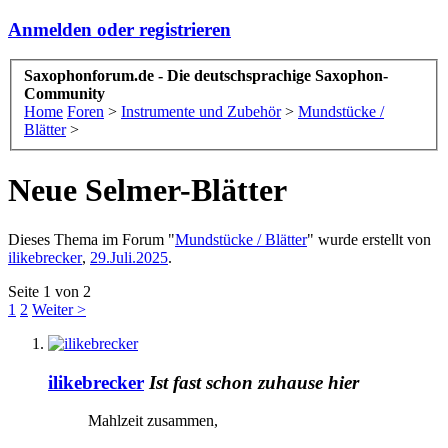
Anmelden oder registrieren
Saxophonforum.de - Die deutschsprachige Saxophon-
Community
Home
Foren
>
Instrumente und Zubehör
>
Mundstücke /
Blätter
>
Neue Selmer-Blätter
Dieses Thema im Forum "
Mundstücke / Blätter
" wurde erstellt von
ilikebrecker
,
29.Juli.2025
.
Seite 1 von 2
1
2
Weiter >
ilikebrecker
Ist fast schon zuhause hier
Mahlzeit zusammen,