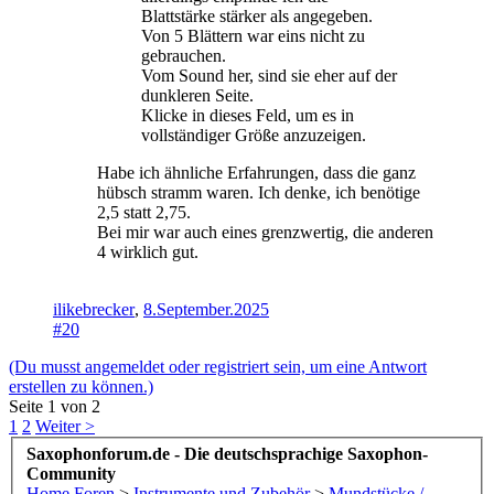
Blattstärke stärker als angegeben.
Von 5 Blättern war eins nicht zu
gebrauchen.
Vom Sound her, sind sie eher auf der
dunkleren Seite.
Klicke in dieses Feld, um es in
vollständiger Größe anzuzeigen.
Habe ich ähnliche Erfahrungen, dass die ganz
hübsch stramm waren. Ich denke, ich benötige
2,5 statt 2,75.
Bei mir war auch eines grenzwertig, die anderen
4 wirklich gut.
ilikebrecker
,
8.September.2025
#20
(Du musst angemeldet oder registriert sein, um eine Antwort
erstellen zu können.)
Seite 1 von 2
1
2
Weiter >
Saxophonforum.de - Die deutschsprachige Saxophon-
Community
Home
Foren
>
Instrumente und Zubehör
>
Mundstücke /