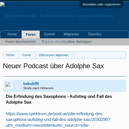
Anmelden oder registrieren
Home
Events
Mitglieder
Saxinfos
Foren
Kleinanzeigen
Foren durchsuchen
Themen mit aktuellen Beiträgen
Home
Foren
Diskussion allgemein
Eigene (musikrelevante) Themen
Neuer Podcast über Adolphe Sax
bebob99
Strebt nach Höherem
Die Erfindung des Saxophons - Aufstieg und Fall des
Adolphe Sax
https://www.spektrum.de/podcast/die-erfindung-des-
saxophons-aufstieg-und-fall-des-adolphe-sax/2030296?
utm_medium=newsletter&utm_source=sdw-