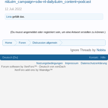
nl&utm_campaign=sdw-nl-daily&utm_content=podcast
12.Juli.2022
Livia
gefällt das.
(Du musst angemeldet oder registriert sein, um eine Antwort erstellen zu können.)
Home
Foren
Diskussion allgemein
Eigene (musikrelevante) Themen
Ignore Threads by
Nobita
Deutsch [Du]
Kontakt
Hilfe
Nutzungsbedingungen
Impressum
Datenschutzerklärung
Forum software by XenForo™
-
Deutsch von xenDach
XenForo add-ons by Waindigo™