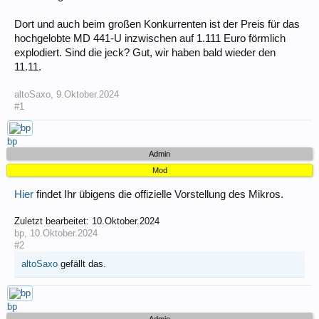
Dort und auch beim großen Konkurrenten ist der Preis für das
hochgelobte MD 441-U inzwischen auf 1.111 Euro förmlich
explodiert. Sind die jeck? Gut, wir haben bald wieder den
11.11.
altoSaxo
,
9.Oktober.2024
#1
bp
Admin
Mod
Hier
findet Ihr übigens die offizielle Vorstellung des Mikros.
Zuletzt bearbeitet:
10.Oktober.2024
bp
,
10.Oktober.2024
#2
altoSaxo
gefällt das.
bp