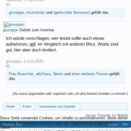
#4
giuseppe
,
mcschmitz
und
(gelöschter Benutzer)
gefällt das.
giuseppe
Gehört zum Inventar
Ich würde vorschlagen, wer testet sollte auch etwas
aufnehmen, ggf. im Vergleich mit anderen Mics. Worte sind
gut, hier aber doch limitiert.
giuseppe
,
4.Juni.2026
#5
Frau Buescher
,
altoSaxo
,
Nemo
und
einer weiteren Person
gefällt
das.
(Du musst angemeldet oder registriert sein, um eine Antwort erstellen zu können.)
Home
Foren
Instrumente und Zubehör
Home- und Live-Recording, Tontechnik
Ignore Threads by
Nobita
Diese Seite verwendet Cookies, um Inhalte zu personalisieren, diese deiner
Erfahrung anzupassen und dich nach der Registrierung angemeldet zu
Deutsch [Du]
Kontakt
Hilfe
halten.