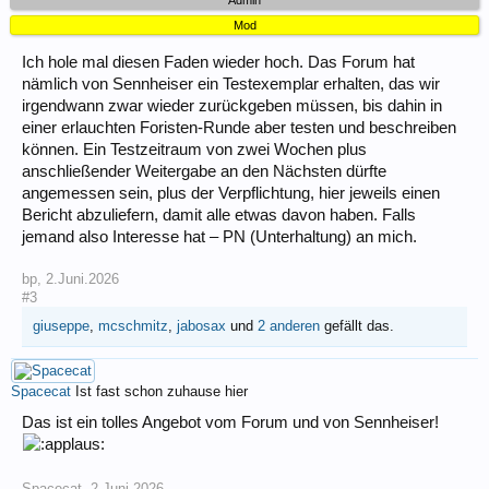
Admin
Mod
Ich hole mal diesen Faden wieder hoch. Das Forum hat
nämlich von Sennheiser ein Testexemplar erhalten, das wir
irgendwann zwar wieder zurückgeben müssen, bis dahin in
einer erlauchten Foristen-Runde aber testen und beschreiben
können. Ein Testzeitraum von zwei Wochen plus
anschließender Weitergabe an den Nächsten dürfte
angemessen sein, plus der Verpflichtung, hier jeweils einen
Bericht abzuliefern, damit alle etwas davon haben. Falls
jemand also Interesse hat – PN (Unterhaltung) an mich.
bp
,
2.Juni.2026
#3
giuseppe
,
mcschmitz
,
jabosax
und
2 anderen
gefällt das.
Spacecat
Ist fast schon zuhause hier
Das ist ein tolles Angebot vom Forum und von Sennheiser!
Spacecat
,
2.Juni.2026