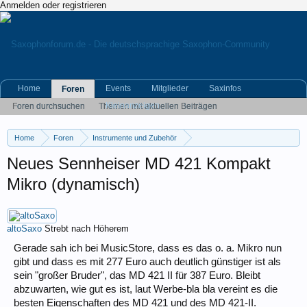
Anmelden oder registrieren
Home
Events
Mitglieder
Saxinfos
Foren
Kleinanzeigen
Foren durchsuchen
Themen mit aktuellen Beiträgen
Home
Foren
Instrumente und Zubehör
Home- und Live-Recording, Tontechnik
Neues Sennheiser MD 421 Kompakt
Mikro (dynamisch)
altoSaxo
Strebt nach Höherem
Gerade sah ich bei MusicStore, dass es das o. a. Mikro nun
gibt und dass es mit 277 Euro auch deutlich günstiger ist als
sein "großer Bruder", das MD 421 II für 387 Euro. Bleibt
abzuwarten, wie gut es ist, laut Werbe-bla bla vereint es die
besten Eigenschaften des MD 421 und des MD 421-II.