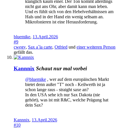
klanglich kaum einer. Der Ton kommt allerdings
nicht gut ans Ohr, aber damit kann man leben.
Und es fühlt sich von den Hebelverhältnissen am
Hals und in der Hand ein wenig seltsam an.
Mikrofonieren ist eine Herausforderung.
bluemike
,
13.April.2026
#9
cwegy
,
Sax a`la carte
,
Otfried
und
einer weiteren Person
gefällt das.
Kannnix
Schaut nur mal vorbei
@bluemike
, wer auf dem europäischen Markt
bietet denn außer "T" noch - Keilwerth ist ja
schon lange raus - straight saxe an?
In den USA sehe ich nur Sax Dakota (nie
gehört), was ist mit R&C, welche Prägung hat
dein Sax?
Kannnix
,
13.April.2026
#10