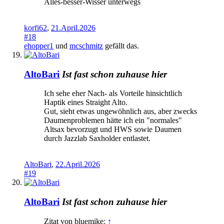
Alles-besser-Wisser unterwegs
korfi62
,
21.April.2026
#18
ehopper1
und
mcschmitz
gefällt das.
AltoBari
Ist fast schon zuhause hier
Ich sehe eher Nach- als Vorteile hinsichtlich
Haptik eines Straight Alto.
Gut, sieht etwas ungewöhnlich aus, aber zwecks
Daumenproblemen hätte ich ein "normales"
Altsax bevorzugt und HWS sowie Daumen
durch Jazzlab Saxholder entlastet.
AltoBari
,
22.April.2026
#19
AltoBari
Ist fast schon zuhause hier
Zitat von bluemike:
↑