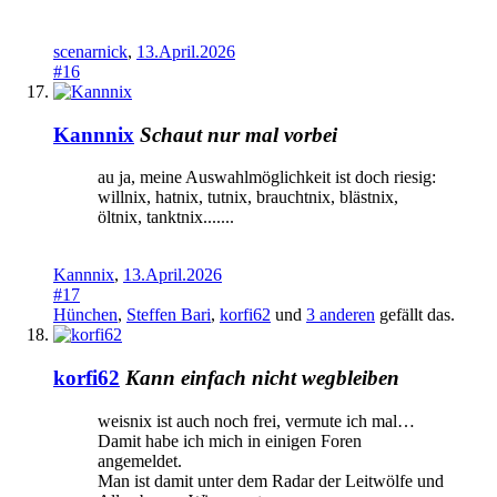
scenarnick
,
13.April.2026
#16
Kannnix
Schaut nur mal vorbei
au ja, meine Auswahlmöglichkeit ist doch riesig:
willnix, hatnix, tutnix, brauchtnix, blästnix,
öltnix, tanktnix.......
Kannnix
,
13.April.2026
#17
Hünchen
,
Steffen Bari
,
korfi62
und
3 anderen
gefällt das.
korfi62
Kann einfach nicht wegbleiben
weisnix ist auch noch frei, vermute ich mal…
Damit habe ich mich in einigen Foren
angemeldet.
Man ist damit unter dem Radar der Leitwölfe und