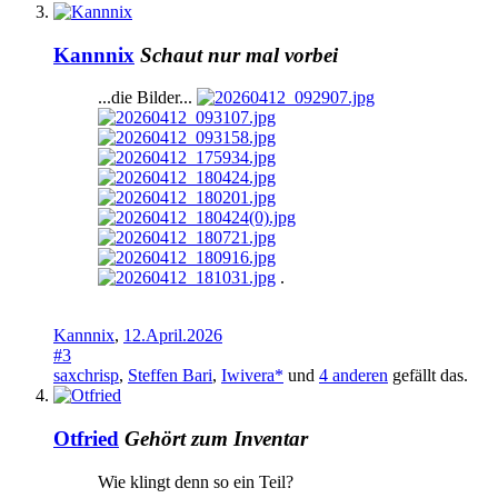
Kannnix
Schaut nur mal vorbei
...die Bilder...
.
Kannnix
,
12.April.2026
#3
saxchrisp
,
Steffen Bari
,
Iwivera*
und
4 anderen
gefällt das.
Otfried
Gehört zum Inventar
Wie klingt denn so ein Teil?