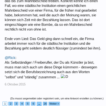
das bis zum Mahnbescheid treiben. Konkret kenne ich einen
Fall, wo eine städtische Institution einen gerichtlichen
Mahnbescheid von einer Firma, für die früher mal gearbeitet
habe, bekommen hat, weil die auch der Meinung waren, sie
können sich Zeit mit der Bezahlung lassen. Das ist dort
eingeschlagen wie eine Bombe, da so ein Mahnbescheid
rechtlich nicht von ohne ist.
Ende vom Lied: Das Geld ging dann schnell ein, die Firma
arbeitet immer noch für die städtische Institution und die
Bezahlung geht seitdem deutlich flüssiger (zumindest bei ihm).
@Rick
:
Als Selbständiger / Freiberufler, der Du als Künstler ja bist,
muss man sich auch um diese Dinge kümmern - deswegen
setzt sich die Berufsbezeichnung auch aus den Worten
"selbst" und "ständig" zusammen ...
6.Oktober.2015
(Du musst angemeldet oder registriert sein, um eine Antwort erstellen zu können.)
1
2
3
4
5
6
26
Weiter >
→