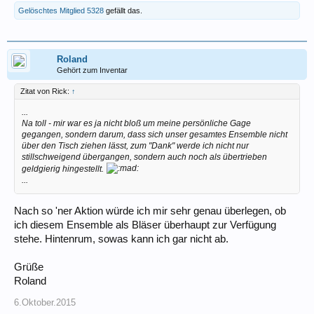
Gelöschtes Mitglied 5328
gefällt das.
Roland
Gehört zum Inventar
Zitat von Rick:
↑
...
Na toll - mir war es ja nicht bloß um meine persönliche Gage
gegangen, sondern darum, dass sich unser gesamtes Ensemble nicht
über den Tisch ziehen lässt, zum "Dank" werde ich nicht nur
stillschweigend übergangen, sondern auch noch als übertrieben
geldgierig hingestellt.
...
Nach so 'ner Aktion würde ich mir sehr genau überlegen, ob
ich diesem Ensemble als Bläser überhaupt zur Verfügung
stehe. Hintenrum, sowas kann ich gar nicht ab.
Grüße
Roland
6.Oktober.2015