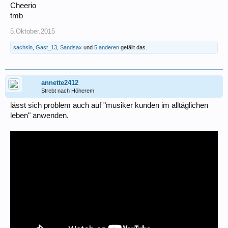
Cheerio
tmb
5.Oktober.2015
sachsin
,
Gast_13
,
Sandsax
und
5 anderen
gefällt das.
annette2412
Strebt nach Höherem
lässt sich problem auch auf "musiker kunden im alltäglichen
leben" anwenden.