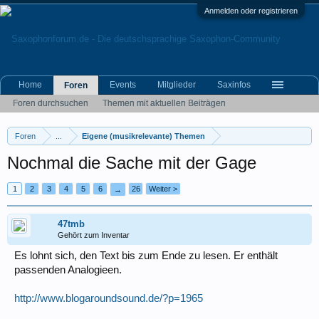
Anmelden oder registrieren
Home
Events
Mitglieder
Saxinfos
Foren
Foren durchsuchen
Themen mit aktuellen Beiträgen
Foren
...
Eigene (musikrelevante) Themen
Nochmal die Sache mit der Gage
1
2
3
4
5
6
26
Weiter >
→
47tmb
Gehört zum Inventar
Es lohnt sich, den Text bis zum Ende zu lesen. Er enthält
passenden Analogieen.
http://www.blogaroundsound.de/?p=1965