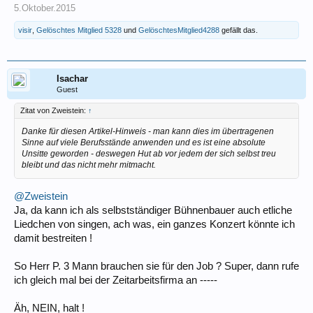
5.Oktober.2015
visir
,
Gelöschtes Mitglied 5328
und
GelöschtesMitglied4288
gefällt das.
Isachar
Guest
Zitat von Zweistein:
↑
Danke für diesen Artikel-Hinweis - man kann dies im übertragenen
Sinne auf viele Berufsstände anwenden und es ist eine absolute
Unsitte geworden - deswegen Hut ab vor jedem der sich selbst treu
bleibt und das nicht mehr mitmacht.
@Zweistein
Ja, da kann ich als selbstständiger Bühnenbauer auch etliche
Liedchen von singen, ach was, ein ganzes Konzert könnte ich
damit bestreiten !
So Herr P. 3 Mann brauchen sie für den Job ? Super, dann rufe
ich gleich mal bei der Zeitarbeitsfirma an -----
Äh, NEIN, halt !