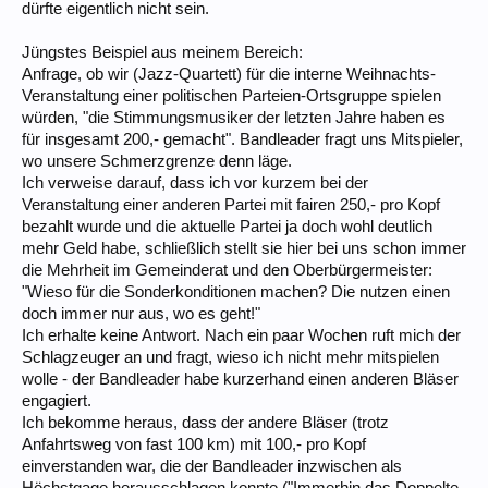
dürfte eigentlich nicht sein.
Jüngstes Beispiel aus meinem Bereich:
Anfrage, ob wir (Jazz-Quartett) für die interne Weihnachts-
Veranstaltung einer politischen Parteien-Ortsgruppe spielen
würden, "die Stimmungsmusiker der letzten Jahre haben es
für insgesamt 200,- gemacht". Bandleader fragt uns Mitspieler,
wo unsere Schmerzgrenze denn läge.
Ich verweise darauf, dass ich vor kurzem bei der
Veranstaltung einer anderen Partei mit fairen 250,- pro Kopf
bezahlt wurde und die aktuelle Partei ja doch wohl deutlich
mehr Geld habe, schließlich stellt sie hier bei uns schon immer
die Mehrheit im Gemeinderat und den Oberbürgermeister:
"Wieso für die Sonderkonditionen machen? Die nutzen einen
doch immer nur aus, wo es geht!"
Ich erhalte keine Antwort. Nach ein paar Wochen ruft mich der
Schlagzeuger an und fragt, wieso ich nicht mehr mitspielen
wolle - der Bandleader habe kurzerhand einen anderen Bläser
engagiert.
Ich bekomme heraus, dass der andere Bläser (trotz
Anfahrtsweg von fast 100 km) mit 100,- pro Kopf
einverstanden war, die der Bandleader inzwischen als
Höchstgage herausschlagen konnte ("Immerhin das Doppelte