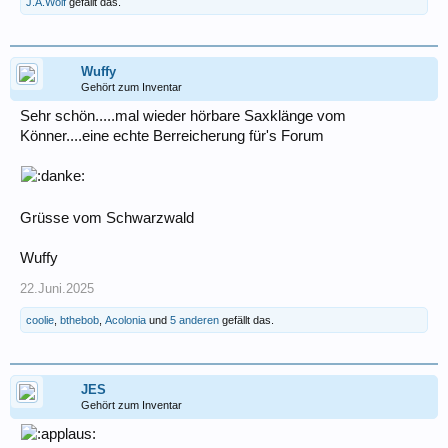
J.A.Wolf
gefällt das.
Wuffy
Gehört zum Inventar
Sehr schön.....mal wieder hörbare Saxklänge vom
Könner....eine echte Berreicherung für's Forum
Grüsse vom Schwarzwald
Wuffy
22.Juni.2025
coolie
,
bthebob
,
Acolonia
und
5 anderen
gefällt das.
JES
Gehört zum Inventar