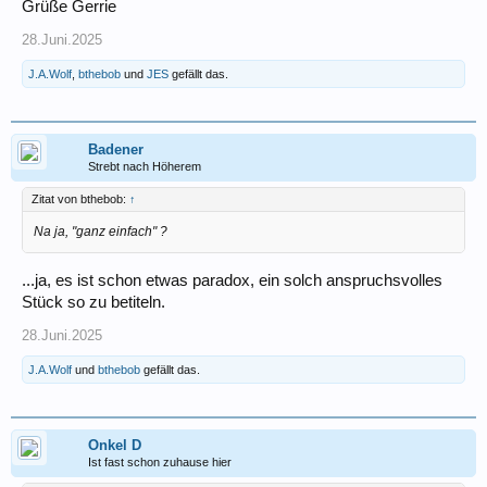
Grüße Gerrie
28.Juni.2025
J.A.Wolf
,
bthebob
und
JES
gefällt das.
Badener
Strebt nach Höherem
Zitat von bthebob:
↑
Na ja, "ganz einfach" ?
...ja, es ist schon etwas paradox, ein solch anspruchsvolles
Stück so zu betiteln.
28.Juni.2025
J.A.Wolf
und
bthebob
gefällt das.
Onkel D
Ist fast schon zuhause hier