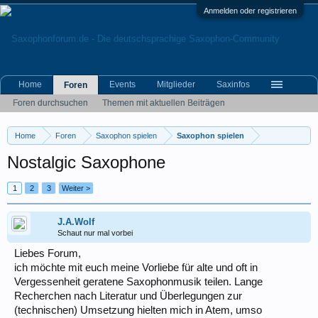
Anmelden oder registrieren
Home
Events
Mitglieder
Saxinfos
Foren
Foren durchsuchen
Themen mit aktuellen Beiträgen
Home
Foren
Saxophon spielen
Saxophon spielen
Nostalgic Saxophone
1
2
3
Weiter >
J.A.Wolf
Schaut nur mal vorbei
Liebes Forum,
ich möchte mit euch meine Vorliebe für alte und oft in
Vergessenheit geratene Saxophonmusik teilen. Lange
Recherchen nach Literatur und Überlegungen zur
(technischen) Umsetzung hielten mich in Atem, umso