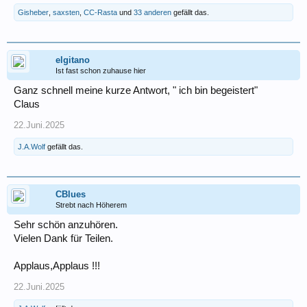
Gisheber
,
saxsten
,
CC-Rasta
und
33 anderen
gefällt das.
elgitano
Ist fast schon zuhause hier
Ganz schnell meine kurze Antwort, " ich bin begeistert"
Claus
22.Juni.2025
J.A.Wolf
gefällt das.
CBlues
Strebt nach Höherem
Sehr schön anzuhören.
Vielen Dank für Teilen.
Applaus,Applaus !!!
22.Juni.2025