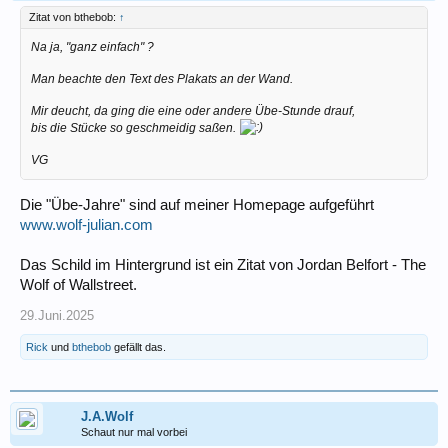
Zitat von bthebob:
↑
Na ja, "ganz einfach" ?
Man beachte den Text des Plakats an der Wand.
Mir deucht, da ging die eine oder andere Übe-Stunde drauf,
bis die Stücke so geschmeidig saßen.
VG
Die "Übe-Jahre" sind auf meiner Homepage aufgeführt
www.wolf-julian.com
Das Schild im Hintergrund ist ein Zitat von Jordan Belfort - The
Wolf of Wallstreet.
29.Juni.2025
Rick
und
bthebob
gefällt das.
J.A.Wolf
Schaut nur mal vorbei