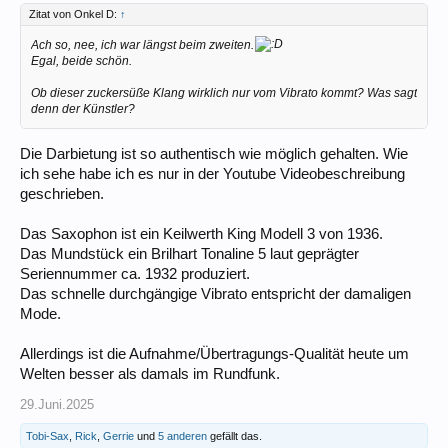
Zitat von Onkel D:
↑
Ach so, nee, ich war längst beim zweiten.
Egal, beide schön.
Ob dieser zuckersüße Klang wirklich nur vom Vibrato kommt? Was sagt
denn der Künstler?
Die Darbietung ist so authentisch wie möglich gehalten. Wie
ich sehe habe ich es nur in der Youtube Videobeschreibung
geschrieben.
Das Saxophon ist ein Keilwerth King Modell 3 von 1936.
Das Mundstück ein Brilhart Tonaline 5 laut geprägter
Seriennummer ca. 1932 produziert.
Das schnelle durchgängige Vibrato entspricht der damaligen
Mode.
Allerdings ist die Aufnahme/Übertragungs-Qualität heute um
Welten besser als damals im Rundfunk.
29.Juni.2025
Tobi-Sax
,
Rick
,
Gerrie
und
5 anderen
gefällt das.