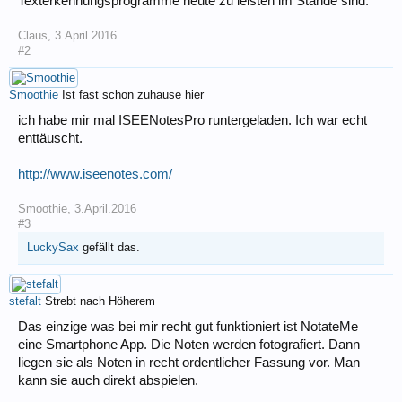
Texterkennungsprogramme heute zu leisten im Stande sind.
Claus
,
3.April.2016
#2
Smoothie
Ist fast schon zuhause hier
ich habe mir mal ISEENotesPro runtergeladen. Ich war echt
enttäuscht.
http://www.iseenotes.com/
Smoothie
,
3.April.2016
#3
LuckySax
gefällt das.
stefalt
Strebt nach Höherem
Das einzige was bei mir recht gut funktioniert ist NotateMe
eine Smartphone App. Die Noten werden fotografiert. Dann
liegen sie als Noten in recht ordentlicher Fassung vor. Man
kann sie auch direkt abspielen.