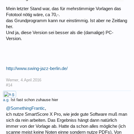
Mein letzter Stand war, das für mehrstimmige Vorlagen das
Fototool nötig wäre, ca 70,-.
das Grundprogramm kann nur einstimmig. Ist aber ne Zeitlang
her.
Und ja, diese Version sei besser als die (damalige) PC-
Version.
http://www.swing-jazz-berlin.de/
Werner
,
4.April.2016
#14
a.g.
Ist fast schon zuhause hier
@SomethingFrantic
,
ich nutze SmartScore X Pro, wie jede gute Software muß man
sich da rein arbeiten. Das Ergebniss hängt dann natürlich
immer von der Vorlage ab. Hatte da schon alles mögliche (ich
scanne meist keine Noten einne sondern nutze PDFs). Von