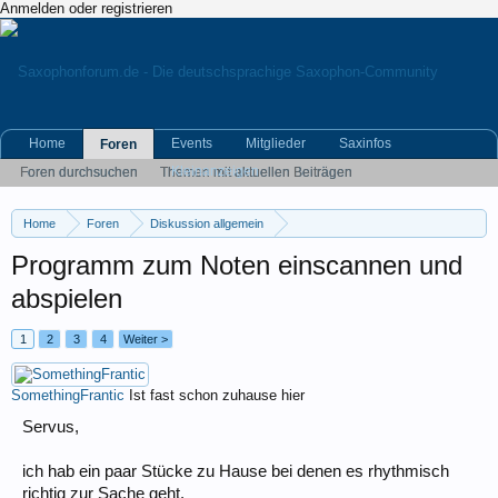
Anmelden oder registrieren
Home
Events
Mitglieder
Saxinfos
Foren
Kleinanzeigen
Foren durchsuchen
Themen mit aktuellen Beiträgen
Home
Foren
Diskussion allgemein
Eigene (musikrelevante) Themen
Programm zum Noten einscannen und
abspielen
1
2
3
4
Weiter >
SomethingFrantic
Ist fast schon zuhause hier
Servus,
ich hab ein paar Stücke zu Hause bei denen es rhythmisch
richtig zur Sache geht.