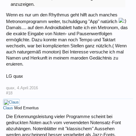
anzuzeigen.
Wenn es nur um den Rhythmus geht hilft auch manches
Metronomprogramm weiter, tschuldigung "App" natürlich
Damals.... auf dem Androidtablett hatte ich ein Metronom, das
die exakte Eingabe von Noten- und Pausenwertfolgen
ermöglichte. Dazu konnte man noch Tempo und Taktart
wechseln, war bei komplizierten Stellen ganz nützlich.( Wenn
auch naturgemäß monoton) Bei Interesse versuche ich mal
Namen und Herkunft in meinem maroden Gedächtnis zu
eruieren.
LG quax
quax
,
4.April.2016
#18
Claus
Mod Emeritus
Die Erkennungsleistung vieler Programme scheint bei
gedruckten Noten auch vom verwendeten Notensatz-Font
abzuhängen. Notenblätter mit "klassischem" Aussehen
werden anscheinend besser verarbeitet als Jazz-Fonts.