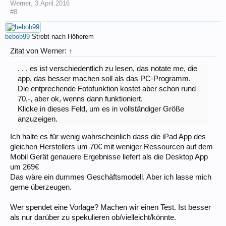
Werner
,
3.April.2016
#8
bebob99
Strebt nach Höherem
Zitat von Werner:
↑
. . . es ist verschiedentlich zu lesen, das notate me, die
app, das besser machen soll als das PC-Programm.
Die entprechende Fotofunktion kostet aber schon rund
70,-, aber ok, wenns dann funktioniert.
Klicke in dieses Feld, um es in vollständiger Größe
anzuzeigen.
Ich halte es für wenig wahrscheinlich dass die iPad App des
gleichen Herstellers um 70€ mit weniger Ressourcen auf dem
Mobil Gerät genauere Ergebnisse liefert als die Desktop App
um 269€
Das wäre ein dummes Geschäftsmodell. Aber ich lasse mich
gerne überzeugen.
Wer spendet eine Vorlage? Machen wir einen Test. Ist besser
als nur darüber zu spekulieren ob/vielleicht/könnte.