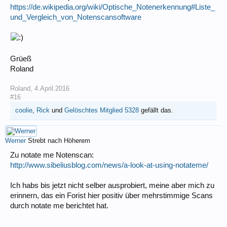
https://de.wikipedia.org/wiki/Optische_Notenerkennung#Liste_
und_Vergleich_von_Notenscansoftware
Grüeß
Roland
Roland
,
4.April.2016
#16
coolie
,
Rick
und
Gelöschtes Mitglied 5328
gefällt das.
Werner
Strebt nach Höherem
Zu notate me Notenscan:
http://www.sibeliusblog.com/news/a-look-at-using-notateme/
Ich habs bis jetzt nicht selber ausprobiert, meine aber mich zu
erinnern, das ein Forist hier positiv über mehrstimmige Scans
durch notate me berichtet hat.