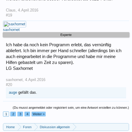
Claus
,
4.April.2016
#19
saxhornet
Experte
Ich habe da noch kein Programm erlebt, das vernünftig
abliefert. Ich bin immer per Hand schneller (allerdings bin ich
auch eingearbeitet in die Programme und habe mir meine
Hilfen gebastelt um Zeit zu sparen).
LG Saxhornet
saxhornet
,
4.April.2016
#20
auge
gefällt das.
(Du musst angemeldet oder registriert sein, um eine Antwort erstellen zu können.)
1
2
3
4
Weiter >
Home
Foren
Diskussion allgemein