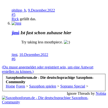
philipp_b
,
9.Dezember.2022
#5
Rick
gefällt das.
jimi
Ist fast schon zuhause hier
Try taking less mouthpiece.
jimi
,
10.Dezember.2022
#6
(Du musst angemeldet oder registriert sein, um eine Antwort
erstellen zu können.)
Saxophonforum.de - Die deutschsprachige Saxophon-
Community
Home
Foren
>
Saxophon spielen
>
Soprano Special
>
Ignore Threads by
Nobita