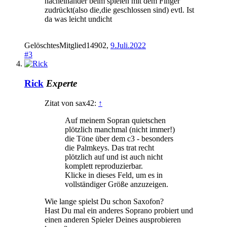
nacheinander beim spielen mit dem Finger
zudrückt(also die,die geschlossen sind) evtl. Ist
da was leicht undicht
GelöschtesMitglied14902
,
9.Juli.2022
#3
Rick
Experte
Zitat von sax42:
↑
Auf meinem Sopran quietschen
plötzlich manchmal (nicht immer!)
die Töne über dem c3 - besonders
die Palmkeys. Das trat recht
plötzlich auf und ist auch nicht
komplett reproduzierbar.
Klicke in dieses Feld, um es in
vollständiger Größe anzuzeigen.
Wie lange spielst Du schon Saxofon?
Hast Du mal ein anderes Soprano probiert und
einen anderen Spieler Deines ausprobieren