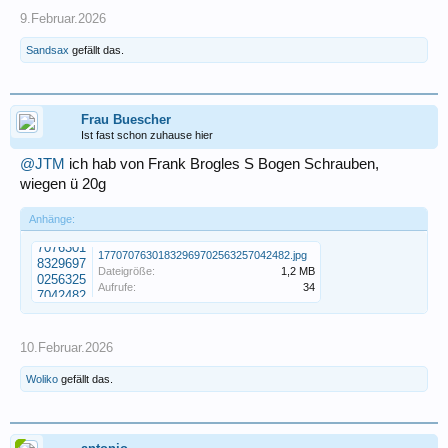
9.Februar.2026
Sandsax
gefällt das.
Frau Buescher
Ist fast schon zuhause hier
@JTM
ich hab von Frank Brogles S Bogen Schrauben,
wiegen ü 20g
Anhänge:
17707076301832969702563257042482.jpg
Dateigröße:
1,2 MB
Aufrufe:
34
10.Februar.2026
Woliko
gefällt das.