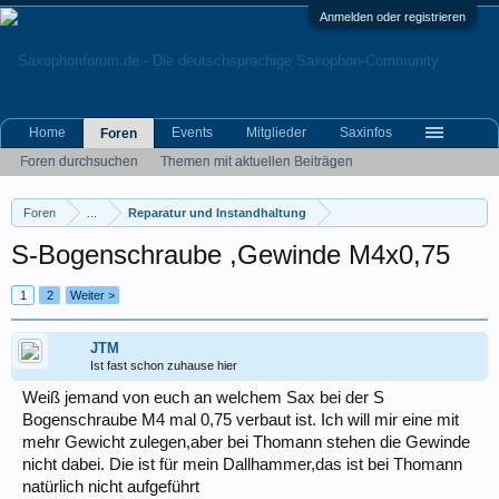
Anmelden oder registrieren
Home
Events
Mitglieder
Saxinfos
Foren
Foren durchsuchen
Themen mit aktuellen Beiträgen
Foren
...
Reparatur und Instandhaltung
S-Bogenschraube ,Gewinde M4x0,75
1
2
Weiter >
JTM
Ist fast schon zuhause hier
Weiß jemand von euch an welchem Sax bei der S
Bogenschraube M4 mal 0,75 verbaut ist. Ich will mir eine mit
mehr Gewicht zulegen,aber bei Thomann stehen die Gewinde
nicht dabei. Die ist für mein Dallhammer,das ist bei Thomann
natürlich nicht aufgeführt