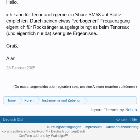
Hallo,
ich kann für Tenor auch gerne ein Shure SM58 auf Stativ
empfehlen. Durch seinen etwas "verbogenen" Frequenzgang
eigentlich für Rocksänger ausgelegt bringt es beim Tenorsax
(und eigentlich nur da) sehr gute Ergebnisse...
Gruß,
Alan
28.Februar.2005
(Du musst angemeldet oder registriert sein, um eine Antwort erstellen zu können.)
Home
Foren
Instrumente und Zubehör
Home- und Live-Recording, Tontechnik
Ignore Threads by
Nobita
Deutsch [Du]
Kontakt
Hilfe
Nutzungsbedingungen
Impressum
Datenschutzerklärung
Forum software by XenForo™
-
Deutsch von xenDach
XenForo add-ons by Waindigo™