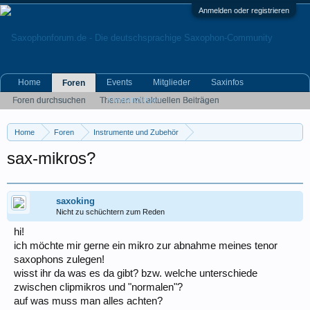
Anmelden oder registrieren
Home
Events
Mitglieder
Saxinfos
Foren
Kleinanzeigen
Foren durchsuchen
Themen mit aktuellen Beiträgen
Home
Foren
Instrumente und Zubehör
Home- und Live-Recording, Tontechnik
sax-mikros?
saxoking
Nicht zu schüchtern zum Reden
hi!
ich möchte mir gerne ein mikro zur abnahme meines tenor
saxophons zulegen!
wisst ihr da was es da gibt? bzw. welche unterschiede
zwischen clipmikros und "normalen"?
auf was muss man alles achten?