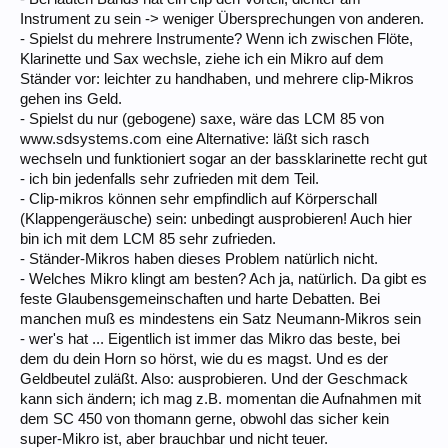
Instrument zu sein -> weniger Übersprechungen von anderen.
- Spielst du mehrere Instrumente? Wenn ich zwischen Flöte,
Klarinette und Sax wechsle, ziehe ich ein Mikro auf dem
Ständer vor: leichter zu handhaben, und mehrere clip-Mikros
gehen ins Geld.
- Spielst du nur (gebogene) saxe, wäre das LCM 85 von
www.sdsystems.com eine Alternative: läßt sich rasch
wechseln und funktioniert sogar an der bassklarinette recht gut
- ich bin jedenfalls sehr zufrieden mit dem Teil.
- Clip-mikros können sehr empfindlich auf Körperschall
(Klappengeräusche) sein: unbedingt ausprobieren! Auch hier
bin ich mit dem LCM 85 sehr zufrieden.
- Ständer-Mikros haben dieses Problem natürlich nicht.
- Welches Mikro klingt am besten? Ach ja, natürlich. Da gibt es
feste Glaubensgemeinschaften und harte Debatten. Bei
manchen muß es mindestens ein Satz Neumann-Mikros sein
- wer's hat ... Eigentlich ist immer das Mikro das beste, bei
dem du dein Horn so hörst, wie du es magst. Und es der
Geldbeutel zuläßt. Also: ausprobieren. Und der Geschmack
kann sich ändern; ich mag z.B. momentan die Aufnahmen mit
dem SC 450 von thomann gerne, obwohl das sicher kein
super-Mikro ist, aber brauchbar und nicht teuer.