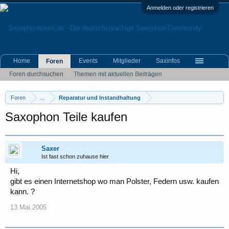
Anmelden oder registrieren
Home
Events
Mitglieder
Saxinfos
Foren
Foren durchsuchen
Themen mit aktuellen Beiträgen
Foren
...
Reparatur und Instandhaltung
Saxophon Teile kaufen
Saxer
Ist fast schon zuhause hier
Hi,
gibt es einen Internetshop wo man Polster, Federn usw. kaufen
kann. ?
13.Mai.2005