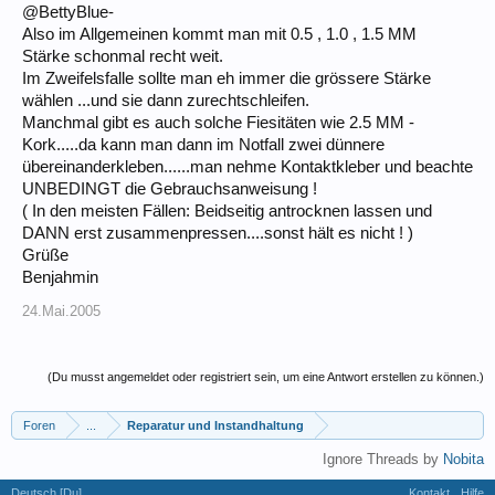
@BettyBlue-
Also im Allgemeinen kommt man mit 0.5 , 1.0 , 1.5 MM
Stärke schonmal recht weit.
Im Zweifelsfalle sollte man eh immer die grössere Stärke
wählen ...und sie dann zurechtschleifen.
Manchmal gibt es auch solche Fiesitäten wie 2.5 MM -
Kork.....da kann man dann im Notfall zwei dünnere
übereinanderkleben......man nehme Kontaktkleber und beachte
UNBEDINGT die Gebrauchsanweisung !
( In den meisten Fällen: Beidseitig antrocknen lassen und
DANN erst zusammenpressen....sonst hält es nicht ! )
Grüße
Benjahmin
24.Mai.2005
(Du musst angemeldet oder registriert sein, um eine Antwort erstellen zu können.)
Foren
...
Reparatur und Instandhaltung
Ignore Threads by
Nobita
Deutsch [Du]
Kontakt
Hilfe