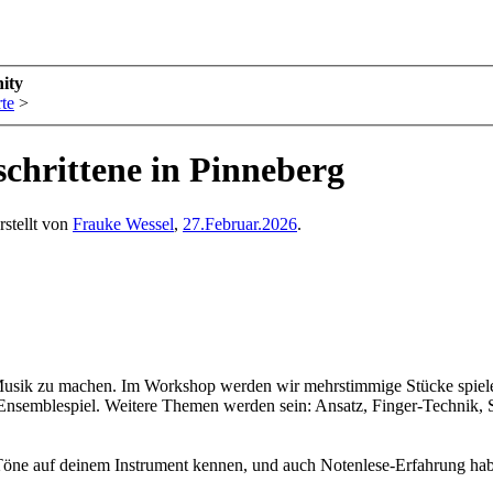
ity
te
>
chrittene in Pinneberg
rstellt von
Frauke Wessel
,
27.Februar.2026
.
Musik zu machen. Im Workshop werden wir mehrstimmige Stücke spiele
Ensemblespiel. Weitere Themen werden sein: Ansatz, Finger-Technik, 
le Töne auf deinem Instrument kennen, und auch Notenlese-Erfahrung hab