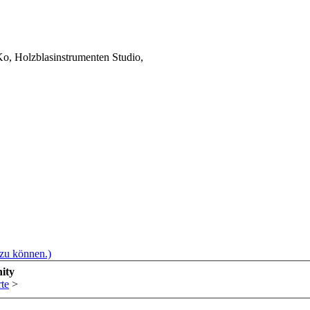
o, Holzblasinstrumenten Studio,
 zu können.)
ity
te
>